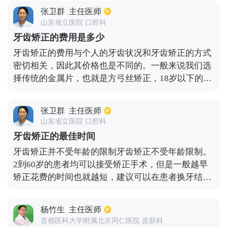
容易引起大咯血，严重的话会造成窒息死亡；第三就
张卫群
主任医师
是肺结核可能侵犯胸膜，形成结核性胸膜炎，胸腔出
山东省立医院 口腔科
现大量积水，使得病人感到胸痛、胸闷甚至呼吸困
牙齿矫正的费用是多少
难；第四就是肺结核可能迁延不愈，造成肺部损伤，
牙齿矫正的费用与个人的牙齿状况和牙齿矫正的方式
丧失部分肺功能，最后呼吸衰竭而死。除以上症状以
密切相关，因此其价格也是不同的。一般来说我们选
外，肺结核还可能引起一些并发症，对脑、肝、肠
择传统的金属片，也就是方弓丝矫正，18岁以下的价
道、骨骼、淋巴结、皮肤等产生损害。
格约为6000元，18岁以上矫正较为困难，价格约为
8000元；有些人出于美观的原因选择陶瓷托槽，通常
张卫群
主任医师
在金属托槽的基础上加收2000到3000元不等的费用；
山东省立医院 口腔科
另一个是自锁托槽的矫正，因为传统的金属片时间非
牙齿矫正的最佳时间
常长，自锁托槽可以将每次就诊的时间缩短一半以
牙齿矫正并不受年龄的限制牙齿矫正不受年龄限制。
上，其费用约为10000元。现在做的比较多的是无托
2到60岁的患者均可以接受矫正手术，但是一般越早
槽的隐形矫正器，尤其是对一些成年人，出于美观度
矫正花费的时间也就越短，建议可以在患者换牙结束
因素，不想把金属片露出来，这个费用就比较贵，大
之后到骨骼定型之前进行矫正。常见的如地包天等疾
约在4万到6万元之间。
病都可以做早期的矫正手术，并且早期矫正效果是比
杨竹生
主任医师
较好的。但是如果患者的骨型比较复杂的话，可能还
首都医科大学附属北京同仁医院 皮肤科