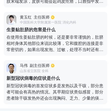
肢末端发凉，皮肤可能会起鸡皮疙瘩，口唇指甲发
紫，颜面苍白，既要出现全身发冷发抖的现象。这一
症状可能会持续20分钟左右，之后就是体温上升，体
黄玉红
主任医师
温上升之后就到了发热期，发热期身体温度可达到40
中国医科大学附属第一医院 消化内科
度以上，发热期的持续时间大约有5小时左右，在发
生姜贴肚脐的危害是什么
热期过了之后，可能就到了出汗期，出汗期会出现全
在使用生姜贴肚脐的时候，还是要非常谨慎的，肚脐
身大汗淋漓的症状，出汗期2到3个小时之后，体温开
相对身体其他部位来说比较薄，它和腹腔的连接是非
始持续降低，如果没有得到及时的擦汗，体温可能会
常密切的，如果出现发泡、过敏，处理不当时还有可
降到35度。疟疾主要是由于虐原虫感染而引起的一种
能出现感染，如果导致像腹腔感染的蔓延，会容易出
传染性疾病。
现严重的危害，所以用生姜贴肚脐还是需要非常谨慎
马伟
副主任医师
的。如果在使用生姜贴肚脐的时候，可以先在自己的
山东省立医院 全科
肘部皮肤，进行生姜擦拭，观察是否会引起过敏，还
新型冠状病毒的症状是什么
可以观察生姜本身是否对身体存在有刺激性，承受如
新型冠状病毒的首发症状多是发热以及干咳，部分患
何；在生姜贴肚脐时注意时间控制，一般在两小时以
者可能会有高热的情况。其早期症状类似感冒，部分
内，如果超过两小时生姜会对皮肤产生一定的问题。
患者除干咳发热外还会出现胸闷、乏力、少量的痰液
如果要进行隔江的灸或发泡灸，会对身体导致强烈的
等表现，也有的患者会有鼻塞、咽喉肿痛等鼻咽部反
刺激，一般不建议选择在肚脐这样比较薄的位置。在
应。但是这些症状并不是特异性症状，不能以此作为