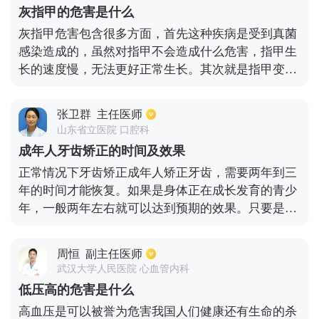
需要进行正颌手术。另外成年的患者也是可以做牙齿
灰指甲的危害是什么
矫正的，但是在手术前应当保证牙周是健康的。最后
灰指甲危害包含很多方面，首先这种疾病是受到真菌
如果患者的牙齿存在畸形的话可以先做正畸手术再做
感染造成的，虽然对指甲不会造成什么危害，指甲生
牙齿矫正。
长的速度慢，无法更好正常生长。其次就是指甲变灰
了之后，指甲会变得特别厚和粗糙，指甲也没有那么
牢固，很容易就会裂开，也很容易变得很肥厚。另外
张卫群
主任医师
就是灰指甲里面存在很多真菌，如果没有及时得到治
山东省立医院 口腔科
疗，这种疾病具有很大的传染性，很容易就会传染给
成年人牙齿矫正的时间及效果
家人或者同事，也能说是灰指甲的危害。最后就是灰
正常情况下牙齿矫正成年人矫正牙齿，需要两年到三
指甲会有严重感染的情况，还会导致皮肤出现细菌感
年的时间才能恢复。如果是身体正在成长发育的青少
染。
年，一般两年左右就可以达到预期的效果。只要是在
正规医院进行矫正的话，在正常情况下矫正的效果都
是非常好的，个别的体质除外。牙齿矫正主要是针对
周恒
副主任医师
一些牙齿凹凸不齐，牙齿前突严重等问题进行强制改
武汉大学人民医院 心血管内科
变牙床牙齿形状，以达到美观的效果。在牙齿矫正之
低压高的危害是什么
前，患者应该进行一个全面的身体检查。进行牙齿矫
高血压是可以被誉为危害我国人们健康还有生命的杀
正的过程之中，应定期去医院更换合适的牙托。