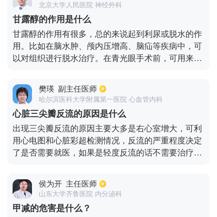
北京大学人民医院 神经外科
牙期，年龄大概在6-12岁左右，可以通过佩戴间隙矫
甘露醇的作用是什么
正器来达到正畸的效果；第三、恒牙期，此时乳牙已
甘露醇的作用有很多，总的来说起到利尿或脱水的作
经全部换完，且处于牙齿的快速生长期，矫正牙齿可
用。比如在脑水肿、颅内压增高、脑疝等疾病中，可
以快速达到理想的效果。
以对组织进行脱水治疗。在青光眼手术前，可用来降
低眼压。在前列腺切除术前，可以冲洗尿道。对于药
物中毒患者，可以促进排泄，防止肾毒性。在急性肾
樊瑛
副主任医师
小管坏死、尿毒症等疾病中，可作为利尿剂使用。也
哈尔滨医科大学附属第一医院 心血管内科
可以用来进行肝硬化、肾病中的辅助利尿。
心脏三尖瓣反流的原因是什么
出现三尖瓣反流的原因主要大多是右心室增大，可利
用心电图和心脏彩超检测情况，反流的严重程度决定
了是否需要就医，如果是轻度反流的话不需要治疗，
多注意休息即可。值得一提的是，三尖瓣反流还可造
成三尖瓣关不全。具体表现为收缩期血流从右心室反
侯为开
主任医师
流入右心房，造成右心房高度扩大，压力升高，静脉
山东大学齐鲁医院 内分泌科
血液回流障碍。这样一来，右心室负荷增加，代偿而
甲减的危害是什么？
肥厚，严重的易发生右心衰竭。