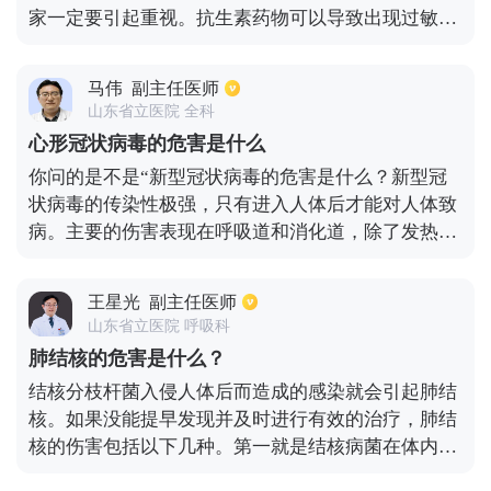
家一定要引起重视。抗生素药物可以导致出现过敏反
应，多见的药物就是包括青霉素类药物，例如阿莫西
林和阿莫西林克拉维酸；而头孢类的药物中，有头孢
马伟
副主任医师
唑肟、头孢呋辛、头孢克洛、头孢曲松、头孢西丁
山东省立医院 全科
等，比较严重的副作用就是休克或者是死亡。再就是
心形冠状病毒的危害是什么
抗生素能影响身体骨骼肌的发育。例如左氧氟沙星、
你问的是不是“新型冠状病毒的危害是什么？新型冠
环丙沙星、莫西沙星、诺氟沙星等药物，所以这些药
状病毒的传染性极强，只有进入人体后才能对人体致
物未成年人是不可以使用的。另外，抗生素还会对牙
病。主要的伤害表现在呼吸道和消化道，除了发热和
齿发育带来影响。最多见的就是四环素类药物，例如
全身酸痛、头痛之外，还有咳嗽、咳痰。重症时还会
米诺环素，如果是八岁以下的患者一定不能使用。抗
出现胸闷、呼吸困难等。对于消化道的伤害主要表现
生素药会还会引起癫痫。其中有莫西沙星、左氧氟沙
王星光
副主任医师
有恶心、呕吐、腹泻等。这种病毒对上呼吸道也会有
星、环丙沙星、美平、泰能、厄他培南等药物。还会
山东省立医院 呼吸科
一定的损害，但比较轻微。不过，重症后期会引起严
导致出现耳毒性、肾毒性。典型的药物就是依替米星
肺结核的危害是什么？
重的呼吸窘迫综合征，脓毒症性休克，以及电解质紊
等氨基糖苷类药物。抗生素还会导致起白细胞减少，
结核分枝杆菌入侵人体后而造成的感染就会引起肺结
乱等危及生命的症状。新型冠状病毒爆发后确有死亡
大部分抗菌素都可能出现这种不良反应。如果大量长
核。如果没能提早发现并及时进行有效的治疗，肺结
病例。
期的使用抗菌素，就会引起肠道内的菌群失调，从而
核的伤害包括以下几种。第一就是结核病菌在体内广
使真菌继续感染，出现再次感染的情况发生。
泛扩散；第二就是肺结核引起肺组织坏死形成空洞，