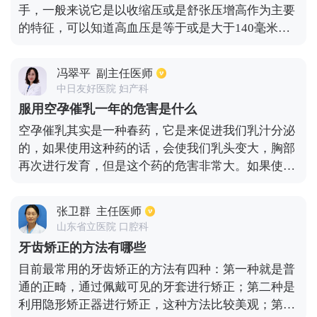
手，一般来说它是以收缩压或是舒张压增高作为主要
的特征，可以知道高血压是等于或是大于140毫米汞
柱，而低压是等于或是大于90毫米汞柱，一般人们注
重的是高血压的治疗还有预防，但是往往会忘记低压
冯翠平
副主任医师
高对人的危害。按理说低压高对于人的危害会比较
中日友好医院 妇产科
大，而引起它的原因有很多，比如:1、因为小动脉的
服用空孕催乳一年的危害是什么
压力比较的高，还有外面周围的血管也阻力增加，导
空孕催乳其实是一种春药，它是来促进我们乳汁分泌
致主动脉的一些血液向外面周围的血管里流动的速度
的，如果使用这种药的话，会使我们乳头变大，胸部
减缓了，而主动脉中那些存留的血液从而增加，所以
再次进行发育，但是这个药的危害非常大。如果使用
使舒张压加大，从而引起一些疾病，如脑血管硬化，
这种药，很有可能会患有乳腺增生或者乳腺癌，服用
肾小动脉硬化还有左心室扩大等等，有时在同时还会
这个药超过一年就需要去乳腺科检查，如果发现自己
加大心脏的负荷。2、低压高是很难获得较好的治疗
张卫群
主任医师
患有了乳腺方面的疾病，一定要及时治疗，可以使用
控制的，可以知道一般高血压升高是可以通过服药降
山东省立医院 口腔科
乳癖消。
下来的，但是低压高却是很难降下来的，如果没有及
牙齿矫正的方法有哪些
时的治疗它，就会年龄的增长越难治疗。3、人体对
目前最常用的牙齿矫正的方法有四种：第一种就是普
于低压高的情况会比较的敏感，但是对高血压的情况
通的正畸，通过佩戴可见的牙套进行矫正；第二种是
却忍耐度较强，低压高会很容易导致脉压差的变小，
利用隐形矫正器进行矫正，这种方法比较美观；第三
这时人体可能会有较为明显的头晕还有胸闷不适的情