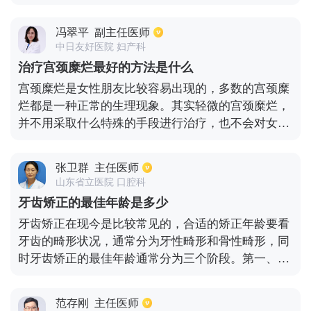
是手术矫正，一般适合颌面畸形、上下颌前后突出症
况，所以低压高更应该注意。
患者使用；第四种是烤瓷牙矫正，与普通的正畸需要
冯翠平
副主任医师
一二年才能见效相比，烤瓷牙则只需要两周的时间就
中日友好医院 妇产科
能完成，所以烤瓷牙属于快速矫正的一种方法，其缺
治疗宫颈糜烂最好的方法是什么
点是矫正期间会对牙齿造成磨损。
宫颈糜烂是女性朋友比较容易出现的，多数的宫颈糜
烂都是一种正常的生理现象。其实轻微的宫颈糜烂，
并不用采取什么特殊的手段进行治疗，也不会对女性
朋友的健康造成影响。但是如果宫颈糜烂的情况比较
严重，甚至已经出现了病变的话，是会严重危害到健
张卫群
主任医师
康的，最好是及时的在医生的指导下做阴道镜宫腔活
山东省立医院 口腔科
检来确诊病情，并根据实际的病情适当的使用一些药
牙齿矫正的最佳年龄是多少
物。
牙齿矫正在现今是比较常见的，合适的矫正年龄要看
牙齿的畸形状况，通常分为牙性畸形和骨性畸形，同
时牙齿矫正的最佳年龄通常分为三个阶段。第一、乳
牙期，如果出现乳牙排列不齐，最好早点矫正，年龄
大概在3-6岁左右，以防之后牙齿畸形加重；第二、
范存刚
主任医师
替牙期，如果是一些功能性畸形的矫正，最好选择替