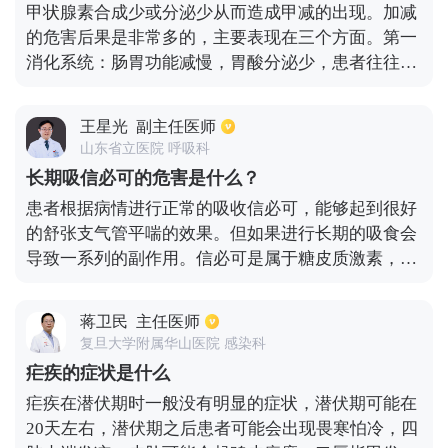
甲状腺素合成少或分泌少从而造成甲减的出现。加减
的危害后果是非常多的，主要表现在三个方面。第一
消化系统：肠胃功能减慢，胃酸分泌少，患者往往会
出现腹部胀痛、恶心、呕吐、排便困难、食欲不振
等。第二心血管系统：甲状腺激素低，患者会出现心
王星光
副主任医师
脏扩大、下肢水肿、心动过缓，严重的患者还会出现
山东省立医院 呼吸科
胸腔积液。第三血管病变：甲减患者还会出现高血
长期吸信必可的危害是什么？
脂、动脉粥样硬化、高血压。因此患者要尽早的去医
患者根据病情进行正常的吸收信必可，能够起到很好
院内分泌科检查和就诊，在医生的指导下补充甲状腺
的舒张支气管平喘的效果。但如果进行长期的吸食会
激素药物，并做好定期复查的工作，有效减少疾病带
导致一系列的副作用。信必可是属于糖皮质激素，他
来的危害。
主要成分是布地奈德和福莫特罗。长期吸食后，会导
致肾上腺功能抑制，儿童和青年的生长缓慢，骨骼密
蒋卫民
主任医师
度下降，会造成白内障和青光眼等症状，甚至还可能
复旦大学附属华山医院 感染科
出现精神病的症状，如抑郁行为异常等。而出现糖皮
疟疾的症状是什么
质的症状是肾上腺功能低下，速发和迟发的过敏反应
疟疾在潜伏期时一般没有明显的症状，潜伏期可能在
以及青肿，另外会诱发心绞痛高血糖，味觉异常血压
20天左右，潜伏期之后患者可能会出现畏寒怕冷，四
异常等危害。