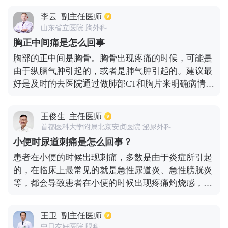
从而引发脖子疼痛。其实很多人都是由于工作姿势不
李云
副主任医师
正确，或者生活习惯不好引起的。就像平常睡觉枕头
山东省立医院 胸外科
太高，长时间都在伏案工作，保持相同的姿势盯着电
胸正中间痛是怎么回事
脑或者手，这样的情况下都很容易出现脖子痛。或者
胸部的正中间是胸骨。胸骨出现疼痛的时候，可能是
是局部充血水肿后，出现了无菌性炎症，最终出现脖
由于纵膈气肿引起的，或者是肺气肿引起的。建议最
子疼痛。
好是及时的去医院通过做肺部CT和胸片来明确病情，
病情明确以后，可以考虑在医生的指导下服用一些药
物帮助控制病情。同时需要注意卧床休息一段时间，
王俊生
主任医师
不要让自己过于劳累。还要保持一个平和的心态，不
首都医科大学附属北京安贞医院 泌尿外科
要让自己的情绪过于激动，这样对缓解疼痛也有着一
小便时尿道刺痛是怎么回事？
定帮助。
患者在小便的时候出现刺痛，多数是由于炎症所引起
的，在临床上最常见的就是急性尿道炎、急性膀胱炎
等，都会导致患者在小便的时候出现疼痛灼烧感，甚
至有些患者还会出现尿频尿急，严重的情况下还会导
致血尿，这种情况应该及时到医院去做尿常规检查，
王卫
副主任医师
看一下是否存在感染，尽早治疗，避免耽误病情。
中日友好医院 眼科