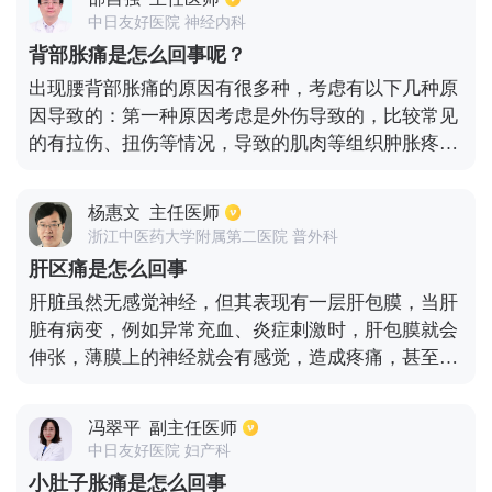
瘤，在排除了肿瘤造成的疼痛的情况下，可能是其他
中日友好医院 神经内科
原因导致的疼痛，需要使用止痛药或者是神经营养药
背部胀痛是怎么回事呢？
物来进行改善。
出现腰背部胀痛的原因有很多种，考虑有以下几种原
因导致的：第一种原因考虑是外伤导致的，比较常见
的有拉伤、扭伤等情况，导致的肌肉等组织肿胀疼
痛；第二种考虑可能是受凉导致的，寒冷的天气没有
及时添加衣物导致的局部水肿疼痛；第三种是炎症导
杨惠文
主任医师
致的，比如筋膜炎等情况；第四种考虑是和心血管系
浙江中医药大学附属第二医院 普外科
统、呼吸系统及消化系统疾病导致的有关。比如冠心
肝区痛是怎么回事
病、胰腺炎及胆囊炎等疾病。
肝脏虽然无感觉神经，但其表现有一层肝包膜，当肝
脏有病变，例如异常充血、炎症刺激时，肝包膜就会
伸张，薄膜上的神经就会有感觉，造成疼痛，甚至还
会经过个神经的传导，引发右肩膀部位的不适感。但
是需注意，右侧的肋骨损伤、骨折、胸壁结核、胸部
冯翠平
副主任医师
挫伤、肺炎、带状疱疹、肺结核等疾病，也会导致肝
中日友好医院 妇产科
区有疼痛感，需进行区分。
小肚子胀痛是怎么回事