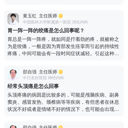
年当中比较多见，尤其是女性发病率会更高一些，通
常会和家族遗传有一定的关系。每次头痛发作持续的
黄玉红
主任医师
时间大概会在4-72小时。在饮酒、月经期、失眠、劳
中国医科大学附属第一医院 消化内科
累等情况下会疼痛加重。一般可以通过口服西比灵进
胃一阵一阵的绞痛是怎么回事呢？
行治疗。2、高血压引起头痛，对于高血压患者出现
胃总是一阵一阵疼，就如同是拧着劲的疼，就被称之
头部胀痛，需要及时关注血压变化。发现血压升高时
为是绞痛，一般是因为胃部发生痉挛而引起的持续性
要及时口服降压药。当血压恢复到正常范围之内，头
疼痛，中间可能会有一段时间症状减轻。引起这种疼
痛也能够得到缓解。
痛是因为胃部受到刺激而引起的，这些刺激可能来源
于炎症、不规则的饮食，受凉或者其他因素而导致的
邵自强
主任医师
刺激。如果症状较重，并且持续时间比较长，需要去
中日友好医院 神经内科
医院进行治疗。
经常头顶痛是怎么回事
头顶疼痛的病因是比较多的，可能是颅脑疾病、副鼻
窦炎、感冒发热、颈椎病等等疾病，有些患者在休息
状况不好或者是情绪不好的情况下，也可能会出现头
顶疼痛。如果出现了头顶疼痛，需要及时的做ct检
查、核共振检查，通过检查可以确定是否存在着脑肿
邵自强
主任医师