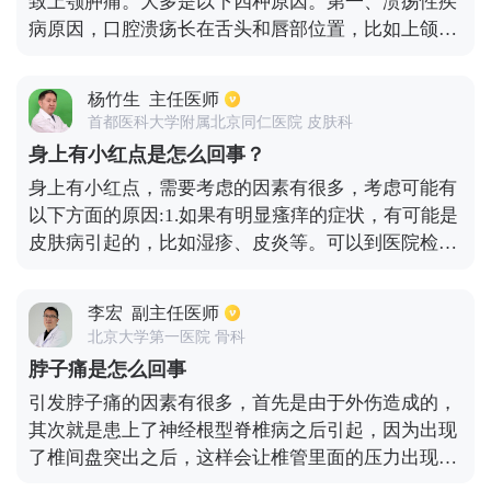
致上颚肿痛。大多是以下四种原因。第一、溃疡性疾
病原因，口腔溃疡长在舌头和唇部位置，比如上颌牙
根腭侧附近，从而引起上颚肿痛。第二、外伤原因，
可能是在吃坚硬的食物时，有刺破或是划伤情况，使
杨竹生
主任医师
上颚受伤形成肿痛。第三、炎症的原因，可能是牙
首都医科大学附属北京同仁医院 皮肤科
周、牙根和上颌牙齿有感染情况，因为感染的位置接
身上有小红点是怎么回事？
近于上颚位置，所以引起上颚肿痛。第四、肿瘤原
身上有小红点，需要考虑的因素有很多，考虑可能有
因，有很多种肿瘤都可能会导致上颚肿痛，如果排除
以下方面的原因:1.如果有明显瘙痒的症状，有可能是
以上三种原因，那肿瘤引起的上颚肿痛概率会很大，
皮肤病引起的，比如湿疹、皮炎等。可以到医院检查
需要及时去医院检查，是否是肿瘤的原因。
一下，弄清楚是什么皮肤病，在医生的指导下治疗；
2.可能是小的血管痣，小的血管痣，对身体健康几乎
李宏
副主任医师
没有任何影响，不需要治疗。3.也有可能是过敏的原
北京大学第一医院 骨科
因，需要检查弄i清楚过敏原，在指导下服用抗过敏的
脖子痛是怎么回事
药物。平时要多补充维生素c丰富的蔬菜和水果。
引发脖子痛的因素有很多，首先是由于外伤造成的，
其次就是患上了神经根型脊椎病之后引起，因为出现
了椎间盘突出之后，这样会让椎管里面的压力出现一
定的改变，还会通过神经然后反射到颈后部的位置，