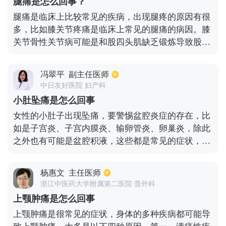
腿痛是怎么回事？
有尿频尿急小腹胀痛的症状需要及时检查尿常规，另
腿痛是临床上比较常见的疾病，出现腿疼的原因有很
外女性还需要做盆腔的B超检查。男性则需要做前列
多，比如膝关节疼痛是临床上常见的腿痛的病因。膝
腺液的检查，以及泌尿系统检查等等，确定病因及时
关节骨性关节病可能是和股四头肌缺乏锻炼导致股四
治疗。
头肌肌肉萎缩，萎缩的肌肉无法保护关节，以至于关
节出现过度性的磨损而出现的一系列的症状。如果关
冯翠平
副主任医师
节磨损会长出骨刺来，在骨刺的刺激作用下可出现疼
中日友好医院 妇产科
痛。腰腿疼痛和臀部也有关系，当梨状肌压迫坐骨神
小肚坠痛是怎么回事
经，也能出现腿部疼痛的症状。另外腰椎间盘突出症
女性的小肚子出现坠痛，要警惕盆腔炎症的存在，比
也能够导致患者腿部疼痛麻木的症状。所以说腿部疼
如是子宫炎、子宫内膜炎、输卵管炎、卵巢炎，除此
痛的病因比较复杂，患者需要通过系统的检查才能下
之外也有可能是盆腔积液，这些都是常见的症状，最
诊断。
好是到医院进行妇科或B超检查能有效的发现疼痛的
部位，如果有妇科炎症，要检查子宫是不是发育异
杨惠文
主任医师
常，有无积液的存在，尽早发现病变的部位，采取合
浙江中医药大学附属第二医院 普外科
理的处理方法，避免输卵管炎症和卵巢炎症的发生。
上颚肿痛是怎么回事
上颚肿痛是很常见的症状，身体的多种疾病都可能导