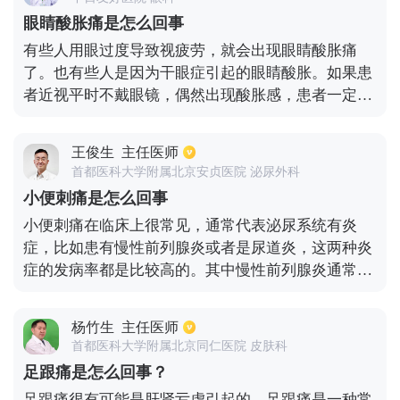
眼睛酸胀痛是怎么回事
有些人用眼过度导致视疲劳，就会出现眼睛酸胀痛
了。也有些人是因为干眼症引起的眼睛酸胀。如果患
者近视平时不戴眼镜，偶然出现酸胀感，患者一定要
佩戴适合自己度数的眼镜。如果酸胀感一直都得不到
缓解的话，最好要到医院就诊的。另外患者如果是青
王俊生
主任医师
光眼导致的眼睛酸胀感，必须要先将眼压降下来，才
首都医科大学附属北京安贞医院 泌尿外科
能够缓解眼睛的酸胀感。
小便刺痛是怎么回事
小便刺痛在临床上很常见，通常代表泌尿系统有炎
症，比如患有慢性前列腺炎或者是尿道炎，这两种炎
症的发病率都是比较高的。其中慢性前列腺炎通常是
由于男性长时间手淫，或者尿液逆流到了前列腺导
致。慢性前列腺炎除了有小便刺痛的症状，还会出现
杨竹生
主任医师
尿频、排尿急迫。如果是由于尿道炎引起的小便刺
首都医科大学附属北京同仁医院 皮肤科
痛，主要是因为细菌感染所致，常见的有淋球菌、支
足跟痛是怎么回事？
原体等致病菌。
足跟痛很有可能是肝肾亏虚引起的。足跟痛是一种常