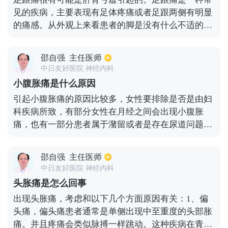
见的疾病，主要表现有足体疼痛或者足跟两侧有明显
的痛感。从外观上来看患者的脚是没有什么不适的症
状，只是有痛感。年轻人长时间坐着办公，会导致足
部疼痛。也有可能是穿的鞋子不太合脚，也会导致足
邵自强
主任医师
跟痛的出现。
中日友好医院 神经内科
小腹胀痛是什么原因
引起小腹胀痛的原因比较多，女性要排除是否是由妇
科疾病所致，有部分女性在月经之间会出现小腹胀
痛，也有一部分患者属于潴留或者是存在尿道问题，
会致使小腹出现持续性的胀痛。如果是由于消化道的
病因，小腹胀痛主要表现为乙状结肠、结肠等部位出
邵自强
主任医师
现胀痛，一般持续1~2天即可自行消失，不需要刻意
中日友好医院 神经内科
性治疗，如果出现持续性的胀痛，则需要到医院通过
头胀痛是怎么回事
相应的检查确诊是否存在有其他病变。
出现头胀痛，考虑和以下几个方面原因有关：1、偏
头痛，偏头痛患者通常是单侧出现中至重度的头部胀
痛。并且疼痛会类似脉搏一样跳动。这种疾病在青少