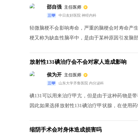
邵自强
主任医师
中日友好医院 神经内科
轻微脑梗不会影响寿命，严重的脑梗会对寿命产
梗又称为缺血性脑卒中，是由于某种原因引发脑
脑神经损伤的一种急性脑血管疾病。我国当前的
很容易复发，如果不引起重视，反复发作，就会伴
放射性131碘治疗会不会对家人造成影响
侯为开
主任医师
山东大学齐鲁医院 内分泌科
碘131可以用来治疗甲亢，但是由于这种药物是
因此如果选择放射性131碘治疗甲状腺，在使用
龄比较小的人群。一般来说是建议患者自行隔离一
缩阴手术会对身体造成损害吗