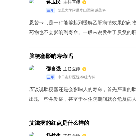
蒋卫民
主任医师
复旦大学附属华山医院 感染科
恩替卡韦是一种能够起到缓解乙肝病情效果的药
药物也不会影响到寿命。一般来说发生了反复的
用恩替卡韦。恩替卡韦能够起到一定程度地阻止
上的是慢性乙型肝炎，而且肝脏的整体形态比较
脑梗塞影响寿命吗
展，可能会使得患者的寿命达到与正常人相同。
邵自强
主任医师
硬化的病情，避免病情不断继续恶化，可以起到延
中日友好医院 神经内科
应该说脑梗塞还是会影响人的寿命，首先严重的
出现一些并发症，甚至于在住院期间就会危及病
缺损，影响了生活质量，那么患者还会伴有焦虑
意外伤害，比如跌倒造成骨折。所以说我们对于
艾滋病的红点是什么样的
高，不要吸烟不要饮酒。
杨竹生
主任医师