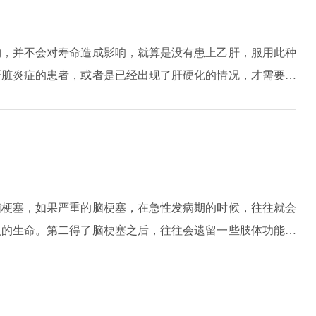
物，并不会对寿命造成影响，就算是没有患上乙肝，服用此种
肝脏炎症的患者，或者是已经出现了肝硬化的情况，才需要服
肝脏病变的效果，可以有效地延长患者的寿命。如果说患者患
正常的话，适当地口服一些能够有效地阻止肝脏炎症继续发
如果说患上的是肝硬化的话，适当地服用一些，也能够控制肝
长患者寿命的效果。
脑梗塞，如果严重的脑梗塞，在急性发病期的时候，往往就会
人的生命。第二得了脑梗塞之后，往往会遗留一些肢体功能的
、抑郁的情绪，这也会影响到他的寿命。第三病人也会有一些
脑梗塞一定要做好预防，就是防止好那些危险因素，控制好三