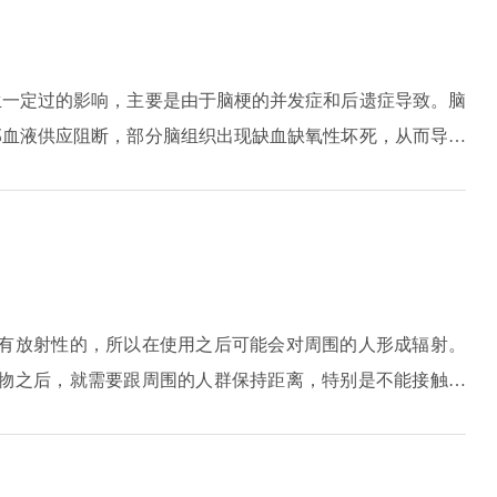
生一定过的影响，主要是由于脑梗的并发症和后遗症导致。脑
部血液供应阻断，部分脑组织出现缺血缺氧性坏死，从而导致
脑血管疾病已经多于癌症，称为国民第二大杀手。脑梗塞患者
随多种并发症和后遗症，影响患者寿命。
带有放射性的，所以在使用之后可能会对周围的人形成辐射。
药物之后，就需要跟周围的人群保持距离，特别是不能接触年
个礼拜左右。