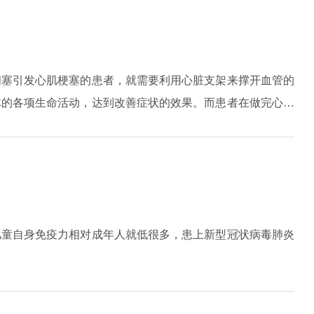
以这些药物在与头孢合用时，要注意密切监测肾功能，发现异
疹、哮喘、血管性水肿，严重者可导致过敏性休克。（4）导
长短有关。所有头孢菌素都具有潜在致出血风险，因其对肠道
闭塞引发心肌梗塞的患者，就需要利用心脏支架来撑开血管的
位C原子上面的取代基中含有COOH基，则该类头孢对血小板
体的各项生命活动，达到改善症状的效果。而患者在做完心脏
甲基四氮唑结构者，会扰乱维生素K循环，使得机体合成凝血
命产生影响。不过患者如果植入体内的支架是金属物的话，那
应，如腹痛、恶心呕吐等。同时由于肠道菌群被强烈抑制，导
重甚至可能导致患者猝死。还有患者术后盲目用药，也是可能
二三代头孢还可引起念珠菌感染、伪膜性肠炎等二重感染。
者在术后一定要注意休养，调理好身体。
细胞减少，而嗜酸性粒细胞增加等。（7）当头孢与乙醇一起
儿童自身免疫力相对成年人就低很多，患上新型冠状病毒肺炎