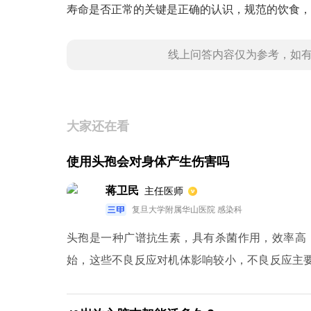
寿命是否正常的关键是正确的认识，规范的饮食，
线上问答内容仅为参考，如
大家还在看
使用头孢会对身体产生伤害吗
蒋卫民
主任医师
复旦大学附属华山医院 感染科
头孢是一种广谱抗生素，具有杀菌作用，效率高
始，这些不良反应对机体影响较小，不良反应主
基转移酶、血胆红素等增高，多见于大量使用头
径，所以偶尔可能出现少尿、血肌酐增高、蛋白