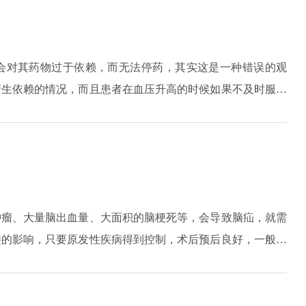
会对其药物过于依赖，而无法停药，其实这是一种错误的观
产生依赖的情况，而且患者在血压升高的时候如果不及时服药
的情况下还会诱发很多的并发症。高血压是终身性的疾病，是
肿瘤、大量脑出血量、大面积的脑梗死等，会导致脑疝，就需
接的影响，只要原发性疾病得到控制，术后预后良好，一般是
患者在术后寿命缩短，跟手术本身是没有关系的，这跟疾病的
会影响到寿命。