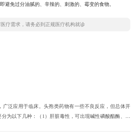
即避免过分油腻的、辛辣的、刺激的、霉变的食物。
有医疗需求，请务必到正规医疗机构就诊
，广泛应用于临床。头孢类药物有一些不良反应，但总体开
要分为以下几种：（1）肝脏毒性，可出现碱性磷酸酯酶、氨
孢药物。（2）肾脏毒性，因为肾脏是排泄头孢药物的主要途
尿等现象。大量应用时，会对肾功能造成较大的损害。因为氨