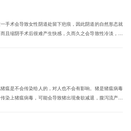
这一手术会导致女性阴道处留下疤痕，因此阴道的自然形态就
，而且缩阴手术后很难产生快感，久而久之会导致性冷淡，影
染，那么就会容易引起阴道壁的化脓和穿孔，治疗不及时或不
构的特点，就导致会阴部容易滋生细菌，而缩阴手术后会为细
阴道部血管丰富，手术后还容易造成大出血的情况；还有一些
。
此猪瘟是不会传染给人的，对人也不会有影响。猪是猪瘟病毒
猪传染上猪瘟病毒，可能会导致猪出现食欲减退，腹泻流产的
出现脾脏梗死、休克死亡等症状，给养猪业会带来巨大的经济