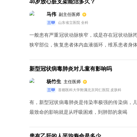
40岁放心脏支架能活多久？
基糖苷类抗生素和高效利尿药有一定肾毒性，所
马伟
副主任医师
常，应尽快处理。（3）过敏反应，如荨麻疹、皮
山东省立医院 全科
致凝血功能障碍，其发生与否与药物用量及疗程
一般患有严重冠状动脉狭窄，或是存在冠状动脉
菌群产生的维生素K有抑制作用。若头孢药物第7
狭窄部位，恢复患者体内血液循环，维系患者身
凝聚有抑制作用，使得出血倾向加重。而含有硫
支架手术只要严格按照医嘱来用药，就不会对寿
酶原受抑制，致使出血倾向加重（5）胃肠道反
患者术后支架内可能会存在一定的再狭窄率，严
致菌群失调，从而使得机体缺乏维生素K和B。
新型冠状病毒肺炎对儿童有影响吗
会导致血管再狭窄，容易诱发心肌梗塞。因此，患
（6）血液系统毒性，如使得血小板、白细胞、红
杨竹生
主任医师
使用时，可能会导致双硫仑样反应，需要注意。
首都医科大学附属北京同仁医院 皮肤科
有，新型冠状病毒肺炎是传染率极强的传染病，
最致命的影响就是从呼吸困难，到肺部的衰竭
患有乙肝的人平均寿命是多少