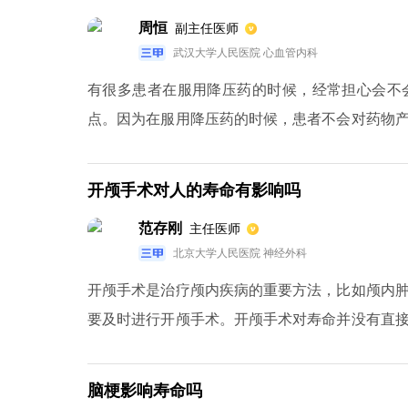
周恒
副主任医师
武汉大学人民医院 心血管内科
有很多患者在服用降压药的时候，经常担心会不
点。因为在服用降压药的时候，患者不会对药物
的话，会给患者本身带来很大的危险，甚至严重
无法根治的，通常会伴随患者终身进行服药。
开颅手术对人的寿命有影响吗
范存刚
主任医师
北京大学人民医院 神经外科
开颅手术是治疗颅内疾病的重要方法，比如颅内
要及时进行开颅手术。开颅手术对寿命并没有直
不会影响寿命的，因此患者不必过于担心。有些
轻重有关系，如果是病情较重的患者，在术后可能
脑梗影响寿命吗