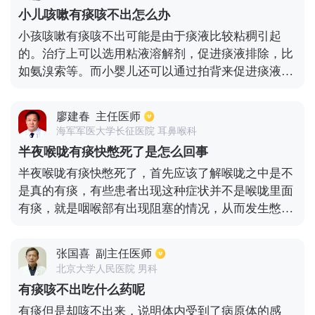
的功效。但此过程中，家长应陪伴在孩子身边，避免
小儿咳嗽有痰咳不出怎么办
其被热水烫伤。3、如孩子不间断的咳嗽，家长可让
小孩咳嗽有痰咳不出可能是由于痰液比较粘稠引起
其仰卧，将手握成空拳，由下至上、左右交替的轻拍
的。治疗上可以选用粘液溶解剂，促进痰液排除，比
孩子后背，每侧坚持轻拍3至5分钟。每天2至3次。不
如氨溴索等。而小婴儿还可以通过拍背来促进痰液排
仅有助于顺利咳出痰液，还能够促进心脏与肺部的血
除，并且饮食上要以清淡为主，多吃新鲜水果和蔬
液循环、促进身体恢复。
菜。
廖建春
主任医师
海军军医大学长征医院 耳鼻喉科
半夜喉咙有痰快憋死了是怎么回事
半夜喉咙有痰快憋死了，首先应该了解喉咙之中是不
是真的有痰，有些患者出现这种症状并不是喉咙里面
有痰，就是咽喉部有出现阻塞的情况，从而发生憋死
或者濒死的现象，这种通常都是由于睡眠呼吸暂停低
通气综合征造成的，其实就是出现很大的打呼声音，
张国喜
副主任医师
中间有出现短暂呼吸暂停的情况，最后把人给逼醒了
北京大学人民医院 男科
或者出现濒死的感觉。需要及时找到发生的原因，然
有痰咳不出吃什么药呢
后再去针对性治疗。主要还是依靠手术治疗，如果情
有痰但是却咳不出来，说明体内受到了病原体的感
况不严重，没有达到手术指征，可以使用家用无创呼