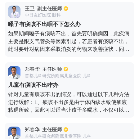
咳痰能力弱，咳嗽中枢受损也会引起痰咳出来。如果
王卫
副主任医师
没有发生痰咳，我们需要分析具体情况。如果发生痰
中日友好医院 眼科
咳咳不出来，我们需要用一些药物来稀释痰液，如氨
嗓子有痰咳不出咽不下怎么办
溴索、桉柠蒎等。如有必要，雾化药物可用于促进排
如果期间嗓子有痰咳不出，首先要明确病因，此疾病
出。同时，病因学治疗也很重要，如果细菌感染应积
主要是跟支气管炎等因素引起，若患者有痰咳不出，
极用抗生素治疗；如果支气管哮喘因液体量不足而出
此时要针对病因来采取消炎的药物来改善症状，同时
现痰咳，我们需要积极大量补液。患者躺在床上有痰
也可以适当的使用祛痰的药物来改善，比如氨溴索，
咳、呼吸肌无力、咳嗽无力引起的痰咳，应积极加强
同时也要多补充水分，是具有稀释痰液的作用。如果
护理，加强扣背咳痰，促进排痰；痰瘀互结的倾向是
郑春华
主任医师
患者无痰总是有异物感，此时要避免吃刺激性食物以
积极进行气管切开术。
首都儿科研究所附属儿童医院 儿科
及避免大声说话来改善，如果仍不能缓解症状，要及
儿童有痰咳不出咋办
时联系医生。
针对儿童有痰咳不出的情况，可以通过以下几种方法
进行缓解：1、痰咳不出多是由于体内缺水致使痰液
粘稠所致，因此可以适当让孩子多喝水，不仅可以稀
释痰液使其轻松咳出，还能够降低对呼吸道的刺激、
促进新陈代谢，从而有效祛痰。2、让孩子将口鼻置
郑春华
主任医师
于注入沸腾开水的茶杯，通过熏吸蒸汽达到润喉化痰
首都儿科研究所附属儿童医院 儿科