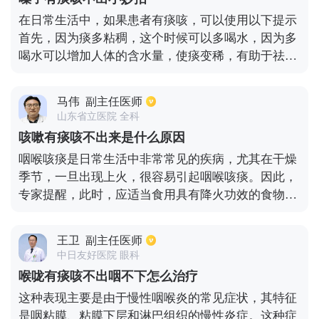
面，还要多饮水，避免辛辣刺激饮食，多注意体育锻
在日常生活中，如果患者有痰咳，可以使用以下提示
炼增加免疫力。
首先，因为痰多粘稠，这个时候可以多喝水，因为多
喝水可以增加人体的含水量，使痰变稀，有助于祛
痰。第二，当病人咳嗽时，有人可以用手掌轻轻拍打
病人的背部来抖痰，从而达到更容易咳嗽的目的。
马伟
副主任医师
山东省立医院 全科
咳嗽有痰咳不出来是什么原因
咽喉咳痰是日常生活中非常常见的疾病，尤其在干燥
季节，一旦出现上火，很容易引起咽喉咳痰。因此，
专家提醒，此时，应适当食用具有降火功效的食物，
以防止咳嗽等症状。当然，除了上火之外，还有其他
因素可能导致咳嗽和喉咙里有痰的症状。此时病人应
王卫
副主任医师
该如何处理这些事情？首先，除了与干燥气候有直接
中日友好医院 眼科
关系之外，长期过度的内热也会造成这种情况。一旦
喉咙有痰咳不出咽不下怎么治疗
出现过热，建议先检查一下，然后再看具体情况。在
这种表现主要是由于慢性咽喉炎的常见症状，其特征
日常生活中，我们应该尽量避免各种导致内热的因
是咽粘膜、粘膜下层和淋巴组织的慢性炎症。这种症