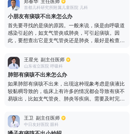
郑春华
主任医师
况，是有细菌感染的几率发生，需要口服头孢、青霉
首都儿科研究所附属儿童医院 儿科
素等抗生素药物治疗。注意对发声做好保护，不要大
小朋友有痰咳不出来怎么办
声的说话或唱歌，饮食要低盐、低糖、禁止辛辣。
首先要寻找的是痰的原因。一般来说，痰是由呼吸道
感染引起的，如支气管炎或肺炎，可引起痰咳。因
此，要想查出它是支气管炎还是肺炎，最好是检查一
下血常规，看看它是细菌感染还是支原体感染，然后
对症治疗就能从根本上控制痰液。如果痰太多，根据
王星光
副主任医师
儿童的年龄，一岁以下的婴儿咳嗽强度较弱，不容易
山东省立医院 呼吸科
吐出来，但他们可以将痰吞到胃里，通过肠道排出。
肺部有痰咳不出来怎么办
因此，他们应该经常拍拍孩子的背，喝温开水来促进
如果肺部有痰咳不出来，出现这种现象考虑是痰液比
痰液的排泄。年龄较大的孩子鼓励他咳嗽和咳痰。
较黏稠导致的，临床上有许多的情况都会导致有痰不
易咳出，比如支气管炎、肺炎等疾病。需要及时完善
血常规及胸片等检查，评估有无细菌或者病毒感染。
然后及时予以抗感染治疗，并且予以化痰止咳等对症
王卫
副主任医师
治疗，比较常用的是雾化化痰以及口服药物化痰治
中日友好医院 眼科
疗，比较常用的药物是氨溴索等。除了药物治疗方
嗓子有痰咳不出小妙招