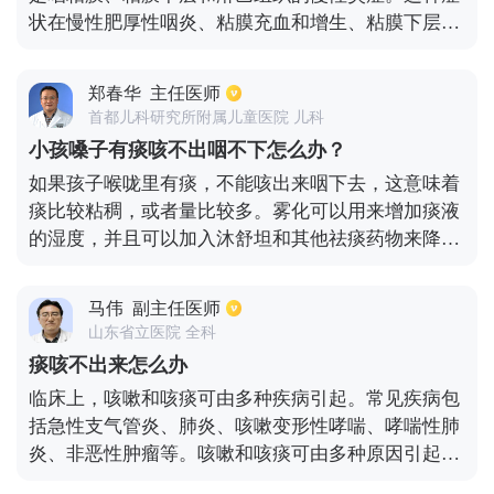
素，尤其是早上起床后喝一些白开水或蜂蜜水，这对
状在慢性肥厚性咽炎、粘膜充血和增生、粘膜下层组
我们的喉咙有好处。
织和淋巴组织增生中尤为明显，表现为咽后壁上有多
个颗粒状隆起，有的甚至融合成一片。咽部异物感症
郑春华
主任医师
状明显，如痰多但咳嗽不能吞咽。治疗上，常用复方
首都儿科研究所附属儿童医院 儿科
硼砂溶液漱口，包括咽喉片、中药金嗓咽丸和金嗓清
小孩嗓子有痰咳不出咽不下怎么办？
咽丸。也可用于药物或电凝、冷冻或激光治疗咽后壁
如果孩子喉咙里有痰，不能咳出来咽下去，这意味着
淋巴滤泡增生。
痰比较粘稠，或者量比较多。雾化可以用来增加痰液
的湿度，并且可以加入沐舒坦和其他祛痰药物来降低
痰液的粘度。也可以口服祛痰剂，如易坦静，以促进
神经肌肉用力。这也与孩子的年龄有关，因为咳嗽反
马伟
副主任医师
射因年龄较小而不完善，所以咳嗽动作较弱或不能正
山东省立医院 全科
确用力，导致痰液不能有效排出。当孩子年龄较大
痰咳不出来怎么办
后，可以训练好排痰的动作。
临床上，咳嗽和咳痰可由多种疾病引起。常见疾病包
括急性支气管炎、肺炎、咳嗽变形性哮喘、哮喘性肺
炎、非恶性肿瘤等。咳嗽和咳痰可由多种原因引起。
痰粘稠，难以咳出。其次，病人是卧床不起的病人，