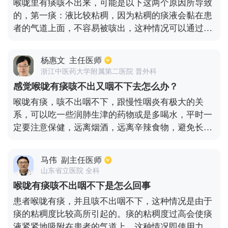
喉咙里有痰咳不出来，可能是以下这两个原因所导致
请按照药物说明或按照医生的建议正确使用药物。在
的，第一痰：液比较粘稠，因为粘稠的痰液会黏在患
临床实践中，这些患者通常被告知要多喝水和吃清淡
者的气道上面，不容易被咳出，这种情况可以通过服
的食物，更不适合辛辣刺激的食物。同时，患者应该
用止咳化痰药物或者进行雾化吸入治疗来缓解。第
多吃新鲜的水果和蔬菜，保护自己的声音，尽量少说
二：慢性咽炎患者，其实并不一定有痰液，而是咽喉
话。如果有熬夜的习惯，请及时纠正，养成良好的作
杨惠文
主任医师
部会感觉有异常，这种情况可以适当的服用一些止咳
息习惯。当然，也可以经常口服一些生理盐水，可以
浙江中医药大学附属第二医院 普外科
类药物来治疗。
明显改善喉咙的不适症状。
感觉喉咙有痰咳不出又咽不下去怎么办？
喉咙有痰，咳不出咽不下，跟慢性咽炎有极大的关
系，可以吃一些润肺生津的药物或是多喝水，平时一
定要注意保健，远离烟酒，远离辛辣食物，避免长时
间的用嗓。平时要保护好嗓子，避免有熬夜的情况，
可以服用清热解毒药物，每天用淡盐水漱口，对喉咙
马伟
副主任医师
有一定的好处。
山东省立医院 全科
喉咙有痰咳不出咽不下是怎么回事
患者喉咙有痰，并且咳不出咽不下，这种情况是由于
痰的粘稠度比较高所引起的。痰的粘稠度过高会使痰
液紧紧地吸附在患者的气道上，这种情况即使用力咳