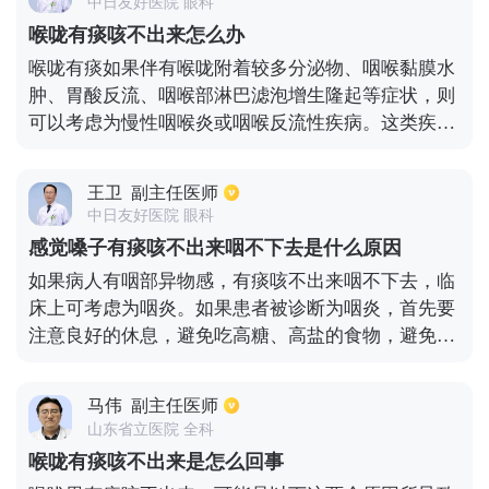
中日友好医院 眼科
喉咙有痰咳不出来怎么办
喉咙有痰如果伴有喉咙附着较多分泌物、咽喉黏膜水
肿、胃酸反流、咽喉部淋巴滤泡增生隆起等症状，则
可以考虑为慢性咽喉炎或咽喉反流性疾病。这类疾病
治疗方法以去除病因为主：1、服用抑制胃酸、促进
胃肠道动力的药物；2、含服中药含片；3、如伴有维
王卫
副主任医师
生素缺乏、甲状腺功能低下、内分泌功能紊乱等全身
中日友好医院 眼科
性疾病，需对原发病进行治疗；4、生活方面要注意
感觉嗓子有痰咳不出来咽不下去是什么原因
忌烟酒、辛辣刺激食物，远离粉尘和刺激性气体、做
如果病人有咽部异物感，有痰咳不出来咽不下去，临
好口腔卫生管理等；5、如患者为患病时间长且中年
床上可考虑为咽炎。如果患者被诊断为咽炎，首先要
以上，就要考虑占位性病变，可以通过喉镜检查排
注意良好的休息，避免吃高糖、高盐的食物，避免吸
除。
入刺激性气体，因为它们将进一步加重咽炎的症状。
患者可通过雾化来缓解临床上的不适感。另外，胖大
马伟
副主任医师
海等药物也可同时缓解临床症状和提高机体免疫力。
山东省立医院 全科
如果咽炎合并咳嗽和痰黄等疾病，则考虑细菌感染，
喉咙有痰咳不出来是怎么回事
需要使用相关抗生素进行治疗。以上建议仅供参考。