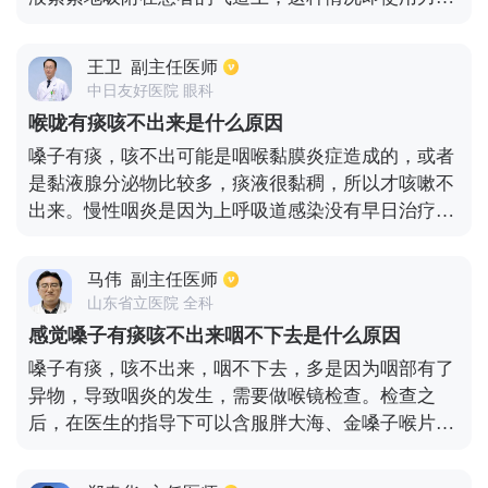
嗽或者做出吞咽动作也很难将其排除，建议可以使用
化痰药物或者雾化吸入治疗来稀释患者的痰液，降低
王卫
副主任医师
痰的粘稠度使其容易排出。除了上述情况外，患者如
中日友好医院 眼科
果患有慢性咽炎也会造成这种错觉，患者本身并不是
喉咙有痰咳不出来是什么原因
真的有痰，只是一种咽喉部的感觉异常，这种情况需
嗓子有痰，咳不出可能是咽喉黏膜炎症造成的，或者
要根据具体情况来进行治疗。
是黏液腺分泌物比较多，痰液很黏稠，所以才咳嗽不
出来。慢性咽炎是因为上呼吸道感染没有早日治疗，
而且生活环境没有注意卫生等导致呼吸道出现了炎
症。建议平时注意咽部的卫生，可以用淡盐水来漱口
马伟
副主任医师
的。在药物上面可以用利咽解毒颗粒来治疗，不要吸
山东省立医院 全科
烟喝酒，注意室内的卫生，空气清新。
感觉嗓子有痰咳不出来咽不下去是什么原因
嗓子有痰，咳不出来，咽不下去，多是因为咽部有了
异物，导致咽炎的发生，需要做喉镜检查。检查之
后，在医生的指导下可以含服胖大海、金嗓子喉片、
草珊瑚含片，能够有效缓解症状，还可以使用庆大霉
素、地塞米松等药物做雾化治疗。如果有黄痰的情