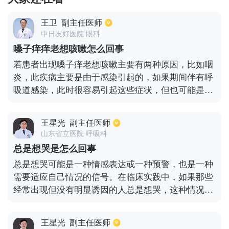
王卫
副主任医师
中日友好医院 眼科
嗓子痒痒老想咳嗽怎么回事
若患者出现嗓子痒老想咳嗽主要有两种原因，比如咽
炎，此疾病主要是由于感染引起的，如果期间伴有呼
吸道感染，此时很容易引起这些症状，但也可能是由
于过敏性引起。多数患者期间都会伴有咳嗽有痰，并
且也伴有过敏，这种情况很可能是由于食物过敏因素
王星光
副主任医师
造成的。也有部分患者在出现嗓子痒痒，是由于鼻炎
山东省立医院 呼吸科
或者鼻窦炎分泌物倒流，此时会容易刺激咽部，伴有
总是想哭是怎么回事
痒的感觉，大多数患者咳嗽排痰后会得到改善。
总是想哭可能是一种情感表达或一种预警，也是一种
需要适应自己情况的信号。在临床实践中，如果那些
经常出现但没有明显诱因的人总是想哭，这种情况在
抑郁症患者中经常出现。抑郁症是指没有明显诱因或
失去兴趣的抑郁症，伴有睡眠减少和早醒、进食障
王星光
副主任医师
碍、睡眠障碍、性功能障碍、注意力不集中、自我评