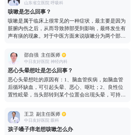
山东省立医院 呼吸科
价低、自责、自伤、自杀行为、无法控制的哭泣等。
咳嗽是怎么回事？
所以一旦出现上述症状，建议尽快就医，在精神科或
咳嗽是属于临床上很常见的一种症状，最主要是因为
心理科进行明确诊断，并给予抗抑郁药物或心理治
脏腑内伤之后，从而导致肺部受到影响，最终发生有
疗。抗抑郁药物主要使用5-羟色胺再摄取抑制剂，心
声有痰的现象。对于中医方面来说咳嗽分为两个部
理治疗主要使用认知行为疗法进行治疗。
分，分别是内伤咳嗽以及外感咳嗽。如果是内伤咳
嗽，通常是因为脏腑功能出现失调的现象，内邪干肺
邵自强
主任医师
造成的。如果是外感咳嗽，这种咳嗽发病就比较，同
中日友好医院 神经内科
时还会伴随着出现身体疼痛，头痛，鼻塞，流鼻涕，
恶心头晕想吐是怎么回事？
喉咙痒等不同的症状。一旦发生咳嗽的情况之后，患
恶心头晕想吐的原因有：1、脑血管疾病，如脑血管
者需要区分引起的原因，然后针对性治疗就能尽快改
后循环缺血，可引起头晕、恶心、呕吐；2、良性位
善。
置性眩晕，当头部转到某个位置会出现头晕，可持续
10几秒钟甚至1-2分钟；3、美尼尔综合征，会引起严
重的眩晕，伴有恶心、呕吐、耳鸣耳聋；4、其他原
王卫
副主任医师
因，如睡眠不好、过度焦虑、情绪波动等，会引起头
中日友好医院 眼科
晕、恶心呕吐。
孩子嗓子痒老想咳嗽怎么办