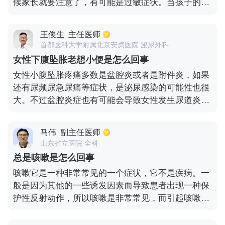
候家长就要注意了，有可能是过敏症状。当孩子的咽
喉处比较痒时，就会时不时发出吭吭声，必须细心观
察一下。看孩子的身边是不是存在过敏的物质，比如
王俊生
主任医师
花粉或者毛绒玩具等，甚至牛奶等都可能引发过敏。
首都医科大学附属北京安贞医院 泌尿外科
当然，有可能只是轻微的感冒，可以带孩子去做一下
女性下腹坠胀老想小便是怎么回事
相关检查，从而对症下药。
女性小腹坠胀疼痛多数是盆腔炎或者是附件炎，如果
还有尿频尿急尿痛等症状，是泌尿感染的可能性也很
大。不过盆腔炎症也有可能会导致女性发生尿道炎，
因为生殖系统和泌尿系统关系紧密，很容易影响对
方。建议积极检查治疗，如果是盆腔炎，不积极治
马伟
副主任医师
疗，会出现长期腹疼、继发不育。
山东省立医院 全科
总是咳嗽是怎么回事
咳嗽它是一种非常常见的一个症状，它不是疾病。一
般是因为其他的一些诱发因素而导致患者出现一种保
护性反射动作，所以咳嗽是非常常见，而引起咳嗽的
原因也非常复杂，我们知道一般引起咳嗽的原因是因
为呼吸道感染而导致患者出现咳嗽的现象。超过3周