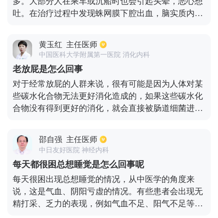
多。大部分人在乘车或沉船时也会引起头晕，恶心想
吐。在治疗过程中发现蛛网膜下腔出血，脑实质内出
血等都会引起恶心想吐的症状。椎基底动脉供血不足
以及颈椎骨退化都可引起头晕眩晕，头疼的症状。青
黄玉红
主任医师
光眼也可以引起剧烈头疼，恶心呕吐，眼睛发胀的症
中国医科大学附属第一医院 消化内科
状。对于患者而言，如果出现此类症状应及时就医，
老放屁是怎么回事
明确病因
对于经常放屁的人群来说，很有可能是因为人体对某
些碳水化合物无法更好消化造成的，如果这些碳水化
合物没有得到更好的消化，就会直接被肠道细菌进行
分解，接下来就会产生很多的气体，常见的是二氧化
碳等，从而导致老是放屁。比如长期喜欢吃容易产生
邵自强
主任医师
气体的食物，就像大豆类食物或者地瓜等，产生气体
中日友好医院 神经内科
的几率明显要高很多。其次就是身体情况不好，比如
每天都很困总想睡觉是怎么回事呢
胃肠道消化功能不佳，或者脾胃虚弱等，也很容易产
每天很困出现总想睡觉的情况，从中医学的角度来
生许多的气体。另外就是吃了很多无法更好消化的碳
说，这是气血、阴阳亏虚的情况。有些患者会出现无
水化合物，也会引发这种症状。
精打采、乏力的表现，例如气血不足、阳气不足等状
况。还可能由于过度的劳累、睡眠质量不好、长期抽