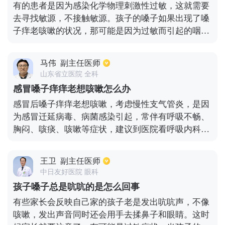
有的患者是因为感染化学物理刺激性过敏，这就需要
去寻找敏源，不接触敏源。孩子的嗓子如果出现了嗓
子痒老咳嗽的状况，那可能是因为过敏而引起的咽喉
炎。需要到相关的医院进行相关的治疗。可以口服氯
雷他定，含润喉片来缓解。还有一种情况是慢性咽炎
马伟
副主任医师
引起的，避免吃辛辣刺激食物，多喝水，注意休息。
山东省立医院 全科
如有炎症的患者可以口服阿奇霉素。咳嗽频繁可食用
感冒嗓子痒痒老想咳嗽怎么办
急支糖浆来治疗。期间不能接触烟尘、冷空气或有刺
感冒后嗓子痒痒老想咳嗽，考虑慢性支气管炎，是因
激性的气体。引起咳嗽，有很多原因，根据病人情况
为感冒迁延病毒、病菌感染引起，常伴有呼吸不畅、
不同，引起的原因也不同，治疗的方法也不同。
胸闷、咳痰、咳嗽等症状，建议到医院看呼吸内科，
做血常规、细菌培养检查、胸部CT等，以便辅助诊
治。如果确诊需要口服阿昔洛韦片、罗红霉素片、氨
王卫
副主任医师
溴索口服液等药物治疗。在生活中饮食也要注意清
中日友好医院 眼科
淡，多吃新鲜水果、蔬菜，多喝水。
孩子嗓子总是吭吭的是怎么回事
有些家长会反映自己家的孩子老是发出吭吭声，不像
咳嗽，发出声音同时还会用手去揉鼻子和眼睛。这时