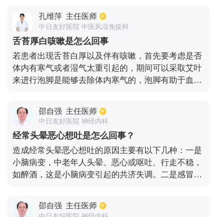
烟酗酒、缺乏相应的体育锻炼，再加上情绪不好，都
孔维萍
主任医师
有可能会导致总想睡觉的情况。同时，长时间上网、
中日友好医院 中医风湿免疫科
看手机、过度用眼，体力下降也是有可能出现这种情
舌苔厚白咳嗽是怎么回事
况。而且环境温度也是有影响的，例如室内温差过
若患者出现舌苔白厚以及伴有咳嗽，首先要考虑是否
大，导致人的抵抗力降低。例如病毒、细菌、支原
体内有寒气或者湿气太重引起的，期间可以采取艾叶
体、衣原体等感染而导致感冒等呼吸系统感染的症
来进行泡脚是能够去除体内寒气的，泡脚有助于血液
状，也会出现犯困想睡觉的情况。
循环以及缓解疲劳，也是能够增强抵抗力，针对咳嗽
症状也是起到缓解的作用，但针对于咳嗽比较严重的
邵自强
主任医师
情况下，是需要在医生的指导下口服复方甘草口服液
中日友好医院 神经内科
来进行治疗，其次，饮食要以清淡为主，尽量避免吃
经常头晕恶心想吐是怎么回事？
刺激性食物，如果期间咳嗽伴有痰液，也可以采取雾
造成经常头晕恶心想吐的原因主要有以下几种：一是
化的方式来祛痰。
小脑病变，中老年人头晕、恶心或呕吐、行走不稳，
如醉酒，这是小脑病变引起的共济失调。二是感冒、
神经衰弱、脑瘤、颈椎病、贫血、脑供血不足所导致
的。三是颈椎病。头晕、颈部不适、头胀和疼痛、或
邵自强
主任医师
上肢麻木和疼痛，通常是由颈椎病引起的椎基底动脉
中日友好医院 神经内科