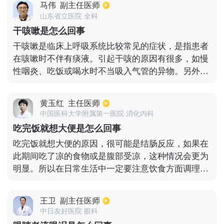
马伟
副主任医师
以上，就可能是其他病症引起咳嗽，需要对症治疗，
山东省立医院 全科
咳嗽的问题才能彻底治愈。过敏性鼻炎、慢性鼻炎、
干咳嗽是怎么回事
鼻窦炎的情况容易产生咽喉部咯痰，感觉有异物感。
干咳嗽是临床上呼吸系统比较常见的症状，是指患者
这其实都是鼻子的病症所产生的鼻涕倒流入咽喉，使
在咳嗽时不伴有痰液。引起干咳的原因有很多，如慢
咽喉受到刺激而产生咳嗽。普通感冒引起的气管支气
性咽炎、吃饭或喝水时不当吸入气管的异物。另外与
管炎治疗相对容易，而慢性支气管炎治疗难度大，要
患者长期吸烟也有很大的关系。部分患者是由于劳累
到正规医院的专科门诊就诊。
时免疫力下降而导致，还有一些患者是因为吸入有刺
黄玉红
主任医师
激性的气体等均可以引起干咳。因此当出现干咳，我
中国医科大学附属第一医院 消化内科
们可以多喝白开水，吃一些新鲜的瓜果蔬菜，忌刺
吃完饭就想大便是怎么回事
激、油炸类食物，一般情况下会自愈。
吃完饭就想大便的原因，很可能是结肠反应，如果在
此期间吃了凉的食物或是腹部受凉，这种情况会更为
明显。所以在日常生活中一定要注意饮食方面调理，
并且以清淡食物为主，避免生冷刺激以及油腻的食
物。另外在此期间也需要多注意少食多餐，并且细嚼
王卫
副主任医师
慢咽，避免暴饮暴食，同时也可以选择一些容易消
中日友好医院 眼科
化，或是流质食物。同时也要注意多加摄入水果以及