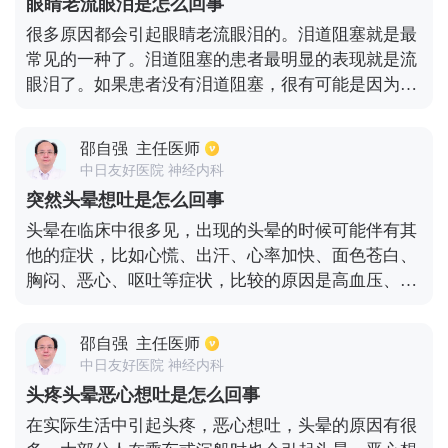
眼睛老流眼泪是怎么回事
蔬菜，保持一个良好情绪也是必然的，如果比较严重
很多原因都会引起眼睛老流眼泪的。泪道阻塞就是最
的情况下，最好去医院做一下大便常规检查，以免耽
常见的一种了。泪道阻塞的患者最明显的表现就是流
误病情。
眼泪了。如果患者没有泪道阻塞，很有可能是因为眼
部的刺激导致患者经常流眼泪。其次，有些患者吃辛
辣的食物也会导致老流眼泪的。如果大家出现经常流
邵自强
主任医师
眼泪的情况，是有很多原因的，目前最常见的病因就
中日友好医院 神经内科
是泪道阻塞。
突然头晕想吐是怎么回事
头晕在临床中很多见，出现的头晕的时候可能伴有其
他的症状，比如心慌、出汗、心率加快、面色苍白、
胸闷、恶心、呕吐等症状，比较的原因是高血压、低
血压、贫血、糖尿病、肝性脑病、肾衰竭等都可以引
起突然头晕。眩晕又分为中枢性眩晕和周围性眩晕，
邵自强
主任医师
出现头晕等症状，及时就医完善相关检查，明确病
中日友好医院 神经内科
因，然后予以对症治疗。
头疼头晕恶心想吐是怎么回事
在实际生活中引起头疼，恶心想吐，头晕的原因有很