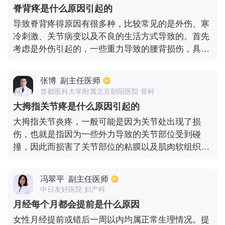
会出现腹部压痛的症状，这时候需要进行双合诊检
脊背疼是什么原因引起的
查，看子宫的附件是否正常。情况较为严重的患者还
导致脊背疼得原因有很多种，比较常见的是外伤、寒
需要进行白带常规的化验，或者从宫颈管中取出分泌
冷刺激、关节病变以及不良的生活方式导致的。首先
物进行细菌的培养和药物的敏感试验。这样才能全方
考虑是外伤引起的，一些重力导致的腰背损伤，具有
位的判断疾病。
明显的外伤史，予以完善腰背部x线以及磁共振检
查，可以明确诊断；其次考虑是天气温度变化引起
张博
副主任医师
的，比如刮风、受凉等因素，特别是中老年的人群；
首都医科大学附属北京朝阳医院 骨科
还有就是长期的机械性劳作导致的，长期肌肉劳损导
大拇指关节疼是什么原因引起的
致的乳酸堆积产生疼痛感；最后考虑是脊柱疾病导致
大拇指关节炎疼，一般可能是因为关节处出现了损
的，比较常见的疾病有颈椎病、腰椎间盘突出、腰椎
伤，也就是指因为一些外力导致的关节部位受到碰
管狭窄等，需要及时予以治疗可以减轻症状。还有平
撞，因此而损害了关节部位的粘膜以及肌肉软组织，
时的不良生活习惯也会导致疼痛感。
从而引起了大拇指关节部位的疼痛。另外大拇指如果
过度使用会产生一系列炎症，例如狭窄性腱鞘炎，在
冯翠平
副主任医师
此病症发作时同样也会引起大拇指关节部位的疼痛
中日友好医院 妇产科
的。除以上两点原因之外，风湿以及类风湿性关节炎
月经每个月都会提前是什么原因
很有可能会引起关节部位出现不明原因的疼痛，类风
女性月经提前或错后一周以内均属正常生理情况。提
湿性关节炎还有可能会引起大拇指关节部位的变形弯