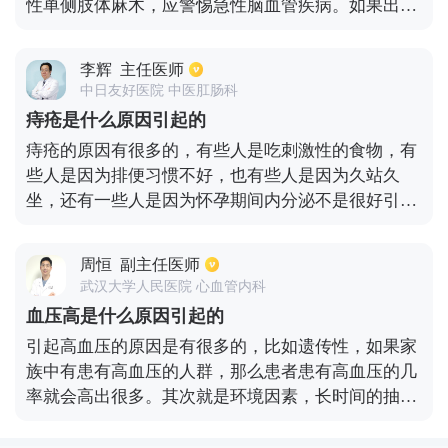
性单侧肢体麻木，应警惕急性脑血管疾病。如果出现
四肢麻木、四肢无力、神经炎且患有糖尿病，要警惕
糖尿病周围神经病。二、所有涉及脑神经的损伤都可
李辉
主任医师
能导致手脚麻木。如脑血管闭塞、脑出血和脑肿瘤。
中日友好医院 中医肛肠科
三、颈椎病和腰椎病会压迫局部神经，可导致手脚麻
痔疮是什么原因引起的
木。
痔疮的原因有很多的，有些人是吃刺激性的食物，有
些人是因为排便习惯不好，也有些人是因为久站久
坐，还有一些人是因为怀孕期间内分泌不是很好引起
的痔疮。此外年老体弱的人也是很容易得痔疮的。一
般肛垫下移和静脉曲张都会导致痔疮的。一旦发现有
周恒
副主任医师
痔疮的情况，要及时调整自己的饮食习惯。
武汉大学人民医院 心血管内科
血压高是什么原因引起的
引起高血压的原因是有很多的，比如遗传性，如果家
族中有患有高血压的人群，那么患者患有高血压的几
率就会高出很多。其次就是环境因素，长时间的抽
烟、睡眠不充足以及太过于紧张和身材过于肥胖，都
是会引起高血压的，对于生活中多吃高热量和高能量