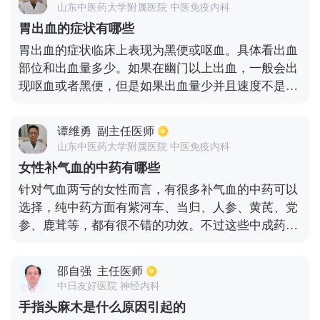
山东中医药大学附属医院 中医免疫内科
骨质疏松或者是身体老化引起的腿抽筋，建议该类患
胃出血的症状有哪些
者切勿长期保持一种姿势，使肌肉发酸，从而引起腿
胃出血的症状临床上表现为黑便或呕血。具体看出血
抽筋，平常要注意多休息，能有效的缓解腿抽筋症
部位和出血量多少。如果在幽门以上出血，一般会出
状。
现呕血或者黑便，但是如果出血量少并且速度不是很
快的话则仅仅出现黑便。在幽门以下出血的情况，也
是仅仅出现黑便的情况。另外，出血量大的话会呕
谭维勇
副主任医师
血，超过400毫升可能会造成贫血，伴头晕、乏力症
山东中医药大学附属医院 中医免疫内科
状，如果达到全身血量的30％甚至50％，患者就会休
女性补气血的中药有哪些
克。
针对气血两亏的女性而言，有很多补气血的中药可以
选择，纯中药方面有紫河车、当归、人参、黄芪、党
参、鹿茸等，都有很不错的功效。不过这些中成药需
要在医生的指导下煎服，切忌自己用药。如果不愿意
服用纯中药，也可以服用一些中成药来治疗，比如说
邵自强
主任医师
复方阿胶浆、驴胶补血冲剂、气血双补口服液等这些
中日友好医院 神经内科
药物都是临床上的常用药。平时也可以吃一些补气血
手指头麻木是什么原因引起的
的食物，比如猪肝、桑葚、红枣等。