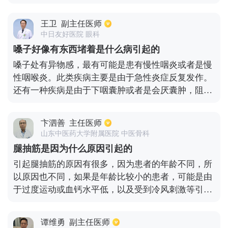
水肿，痉挛，从而产生了一种无菌性炎症，导致了足
使得膀胱的排空出现障碍。另外患者还可以对肾脏进
部出现胀痛的现象。这种病症在足够休息过后会有所
行检查，有些肾脏疾病也是会影响排泄的。
王卫
副主任医师
减轻，在继续强烈运动之后会加重。除此之外，足部
中日友好医院 眼科
骨质增生以及足部骨质的蜕变，也同样会导致足部胀
嗓子好像有东西堵着是什么病引起的
痛的现象。患者应根据实际情况来确定自己足部胀痛
嗓子处有异物感，最有可能是患有慢性咽炎或者是慢
的具体原因。如果足部胀痛出现持续加剧，并且在服
性咽喉炎。此类疾病主要是由于急性炎症反复发作。
用药物之后并没有减轻，患者需要立即就医，找到产
还有一种疾病是由于下咽囊肿或者是会厌囊肿，阻碍
生这种情况的具体原因，进行针对性治疗。
了会厌的活动，这也会使咽喉处出现异物感。在这种
情况下要及时进行手术切除，防止它恶性病变。建议
卞泗善
主任医师
做咽喉处的检查以及食道镜，查明出现异物感的原因
山东中医药大学附属医院 中医骨科
究竟是淋巴组织增生还是出现了新生物。
腿抽筋是因为什么原因引起的
引起腿抽筋的原因有很多，因为患者的年龄不同，所
以原因也不同，如果是年龄比较小的患者，可能是由
于过度运动或血钙水平低，以及受到冷风刺激等引起
的腿抽筋，该情况建议患者在运动完之后适当的减轻
走动，同时在日常生活中合理的服用钙片也能减少腿
谭维勇
副主任医师
抽筋现象的发生。如果患者年龄比较大，可能是因为