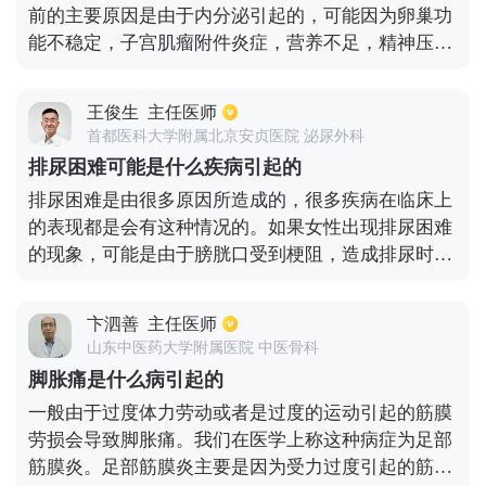
前的主要原因是由于内分泌引起的，可能因为卵巢功
曲，疼痛肿胀，一般这种情况下，患者需要服用相应
能不稳定，子宫肌瘤附件炎症，营养不足，精神压
的非甾体抗炎消菌类药物进行治疗，同时还可以配合
力，还有情绪不稳定等，都可能导致月经提前或者错
外用的膏药进行消肿止痛。
后。如果月经来潮经常提前超出了一周，属于经期不
王俊生
主任医师
稳定情况，需要到医院抽血检查性激素六项，b超查
首都医科大学附属北京安贞医院 泌尿外科
看子宫内是否存在子宫肌瘤，盆腔肿瘤以及子宫内膜
排尿困难可能是什么疾病引起的
问题等，经过医生确诊后，通过医生指导下进行调理
排尿困难是由很多原因所造成的，很多疾病在临床上
或者治疗。
的表现都是会有这种情况的。如果女性出现排尿困难
的现象，可能是由于膀胱口受到梗阻，造成排尿时的
阻力增大，就会出现排尿困难的情况。如果是男性出
现这种现象的话，可能是前列腺疾病所引起的，因为
卞泗善
主任医师
前列腺也是会影响膀胱口的梗阻的，最常见的疾病就
山东中医药大学附属医院 中医骨科
是前列腺增生了。因为前列腺在增生之后，腺体就会
脚胀痛是什么病引起的
增大，从而就会压迫到尿道，然后影响到膀胱出口。
一般由于过度体力劳动或者是过度的运动引起的筋膜
此外还需要确定是否是前列腺癌所引起的，因为当癌
劳损会导致脚胀痛。我们在医学上称这种病症为足部
肿比较大的时候，也是会压迫到尿道的。还有就是膀
筋膜炎。足部筋膜炎主要是因为受力过度引起的筋膜
胱自身所存在的病变，例如膀胱逼尿肌的收缩无力，