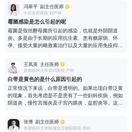
疼痛，特别是中老年患者，心梗的可能性就很大了，
冯翠平
副主任医师
建议及早到医院做个心电图检查，排除可能存在的心
中日友好医院 妇产科
肌缺血，以免延误病情。若是检查结果提示正常，心
霉菌感染是怎么引起的呢
脏没有较大的疾病，但是，发病期间没有明显的阳性
霉菌是假丝酵母菌所引起的感染，也就是外阴阴道
体征是不能排除心脏疾患的。
炎。多是由于长期的应用抗生素、患有糖尿病、怀
孕、接受大量的雌激素治疗以及大量的应用免疫抑制
剂，都可能引起阴道的酸性增加，使大量的假丝酵母
菌繁殖。因为这种细菌喜欢在酸性的环境中生长，如
王凤英
主任医师
果应用大量的抗生素会导致菌群失调，所以容易出现
首都医科大学宣武医院 产科
菌的繁殖。如果出现机体的抵抗力降低，阴道的环境
白带是黄色的是什么原因引起的
发生改变，这种细菌也会繁殖、生长。所以平常要注
正常情况下来说，白带是透明的。如果出现白带泛黄
意外阴部的的卫生，不要穿化纤的内裤。
的现象，首先考虑是不是患有了一些妇科疾病，例如
阴道炎，慢性宫颈炎及子宫内膜炎，盆腔炎等。这时
候就需要去做妇科检查，通过检查阴道和宫颈部位是
否有充血和水肿的现象，观察是否阴道内有异常的赘
张博
副主任医师
生物等来判断白带异常的原因。如果是慢性的盆腔炎
首都医科大学附属北京朝阳医院 骨科