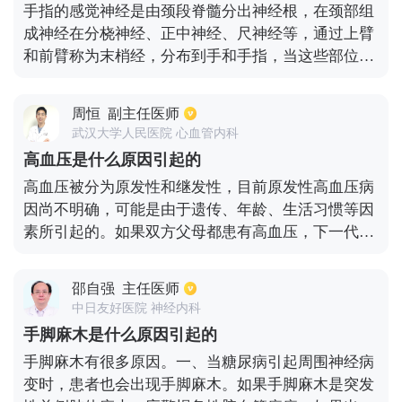
手指的感觉神经是由颈段脊髓分出神经根，在颈部组
成神经在分桡神经、正中神经、尺神经等，通过上臂
和前臂称为末梢经，分布到手和手指，当这些部位的
神经受到损伤、发炎、肿瘤压迫等引起异常感觉时就
会出现手指麻木。手指末梢神经由于中毒、感染、维
周恒
副主任医师
生素b缺乏、手指供血障碍等原因引起炎症反应，可
武汉大学人民医院 心血管内科
导致手指麻痛，双手的大多数手指都是从相同的原因
高血压是什么原因引起的
中恢复过来的，口服和注射维生素b1针灸等治疗可促
高血压被分为原发性和继发性，目前原发性高血压病
使恢复。尺神经损害，前臂和上臂的尺神经受外伤压
因尚不明确，可能是由于遗传、年龄、生活习惯等因
迫或患肿瘤时可引起同侧的小指和无名指麻痛及部分
素所引起的。如果双方父母都患有高血压，下一代的
手指活动障碍。
发病率可以达到50%，另外不良的生活习惯也会导致
高血压的发生几率增高，比如运动过少、体重超标、
邵自强
主任医师
过量饮酒等。继发性高血压通常是由于疾病所引起
中日友好医院 神经内科
的，比如慢性肾脏疾病、内分泌紊乱等。
手脚麻木是什么原因引起的
手脚麻木有很多原因。一、当糖尿病引起周围神经病
变时，患者也会出现手脚麻木。如果手脚麻木是突发