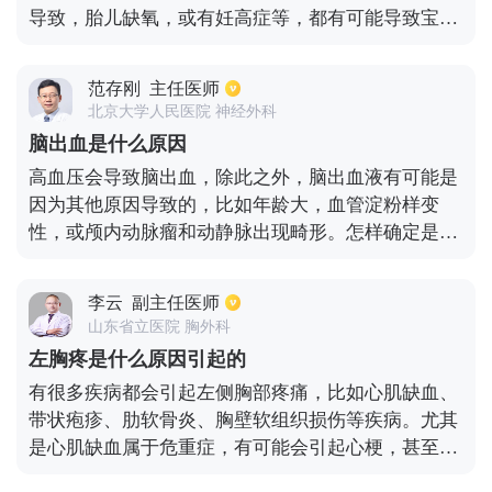
导致，胎儿缺氧，或有妊高症等，都有可能导致宝宝
脑瘫。此外，在怀孕的时候，服用了药物往往对孩子
脑器官发育，也会造成一定影响，甚至会出现脑损
范存刚
主任医师
伤。还有部分婴儿在出生后，有新生儿感染，肺炎，
北京大学人民医院 神经外科
高胆红素血症，颅内出血等也会造成脑损伤。高龄产
脑出血是什么原因
妇很容易导致染色体基因突变，以上介绍这些情况一
高血压会导致脑出血，除此之外，脑出血液有可能是
定要格外注意。
因为其他原因导致的，比如年龄大，血管淀粉样变
性，或颅内动脉瘤和动静脉出现畸形。怎样确定是哪
种原因导致的脑出血？需要做血管检查，磁共振的
MIA成像以及血管造影等都可以检查出原因，如果患
李云
副主任医师
有高血压，平时一定要时刻监测血压，做好预防和控
山东省立医院 胸外科
制。
左胸疼是什么原因引起的
有很多疾病都会引起左侧胸部疼痛，比如心肌缺血、
带状疱疹、肋软骨炎、胸壁软组织损伤等疾病。尤其
是心肌缺血属于危重症，有可能会引起心梗，甚至造
成心力衰竭从而危及生命。如果患者出现了左侧胸部