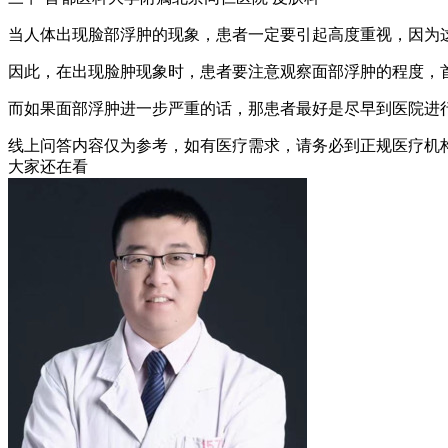
当人体出现脸部浮肿的现象，患者一定要引起高度重视，因为
因此，在出现脸肿现象时，患者要注意观察面部浮肿的程度，
而如果面部浮肿进一步严重的话，那患者最好是尽早到医院进
线上问答内容仅为参考，如有医疗需求，请务必到正规医疗机
大家还在看