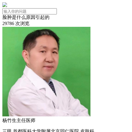
脸肿是什么原因引起的
29786 次浏览
杨竹生
主任医师
三甲
首都医科大学附属北京同仁医院 皮肤科