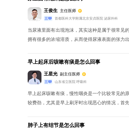
王俊生
主任医师
首都医科大学附属北京安贞医院 泌尿外科
当尿液里面有出现泡沫，其实这种是属于很常见
拥有很多的浓缩溶质，从而使得尿液表面的张力
液或者女性阴道里面的分泌物过多，同样会导致
急，这样就会造成剧烈冲击，最终导致尿液里面
早上起床后咳嗽有痰是怎么回事
于病理现象造成的，比如糖尿病或者蛋白尿等。
王星光
副主任医师
山东省立医院 呼吸科
早上起床咳嗽有痰，慢性咽炎是一个比较常见的
较费劲，尤其是早上刷牙时出现恶心的情况，首
平时多喝胖大海泡的水或吃甘桔冰梅片、慢严舒
炎，这种情况患者要做胸部CT后才能够确诊。
肺子上有结节是怎么回事