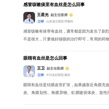
肺火旺有关，可以服用百合、连翘、金银花、苍耳
感冒咳嗽痰里有血丝是怎么回事
王星光
副主任医师
山东省立医院 呼吸科
感冒咳嗽有痰带有血丝，通常都是因为发生了剧
不是很大，只要做好镇咳的治疗即可，常用的药
要注意湿化气道，以免空气太过于干燥引发剧烈
现感冒，发烧，有可能是结核菌造成，肺结核也
眼睛有血丝是怎么回事
肺部肿瘤或者支气管扩张等，这样也会引发痰中
王卫
副主任医师
外还要看是否有出血的倾向，如果凝血和血液系统
中日友好医院 眼科
眼睛有血丝是结膜血管扩张，如果越靠近角膜充
炎、角膜划伤、角膜异物、虹膜睫状体炎、急性
血，结膜充血常见于急性细菌性和病毒性结膜炎
起眼睛有血丝，甚至用眼过度、用眼疲劳，均会