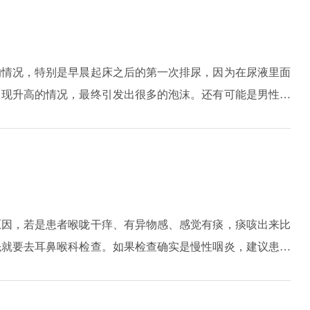
的情况，特别是早晨起床之后的第一次排尿，因为在尿液里面
出现升高的情况，最终引发出很多的泡沫。还有可能是男性精
尿液里面有泡沫。如果排尿的时候位置比较高，排尿的速度很
出现泡沫。如果尿液里面有泡沫，很久都没有消除，可能是由
原因，若是患者喉咙干痒、有异物感、感觉有痰，痰咳出来比
先就要去耳鼻喉科检查。如果检查确实是慢性咽炎，建议患者
柠颗粒等药物来治疗。还有一个原因就是患者有支气管炎或肺
如果是有炎症的情况，则要进行消炎治疗，常用的药物就是抗