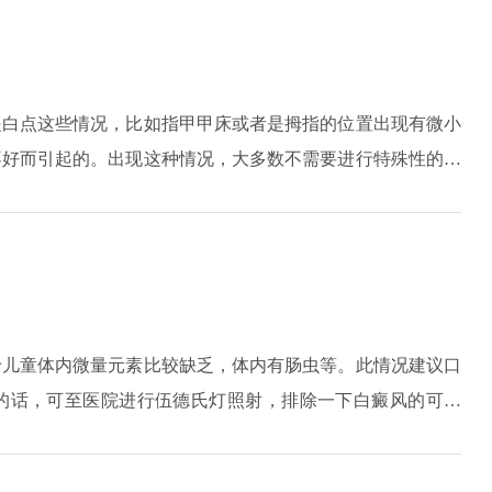
是白点这些情况，比如指甲甲床或者是拇指的位置出现有微小
不好而引起的。出现这种情况，大多数不需要进行特殊性的治
生长就可以消失。而如果白点广泛并且特别多，就要引起重
平时也要保证合理膳食，对饮食要做到科学搭配、不挑食、不
于儿童体内微量元素比较缺乏，体内有肠虫等。此情况建议口
的话，可至医院进行伍德氏灯照射，排除一下白癜风的可能
症治疗。