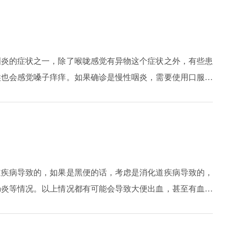
据类型区别对待。
咽炎的症状之一，除了喉咙感觉有异物这个症状之外，有些患
候也会感觉嗓子痒痒。如果确诊是慢性咽炎，需要使用口服类
服液等等都是常见的药物。在治疗的时候，还会根据患者的具
服液等等抗病毒的药物。治疗和恢复期间，患者在饮食方面应
暖工作。
道疾病导致的，如果是黑便的话，考虑是消化道疾病导致的，
肠炎等情况。以上情况都有可能会导致大便出血，甚至有血块
现大便出血的情况，甚至有血块儿的症状，需要及时予以手术
现问题及时给予治疗。