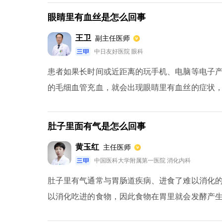
疾病，膀胱肿瘤，肝脏疾病，糖尿病等等。有异
眼睛里有血丝是怎么回事
泡沫尿的病因。
王卫
副主任医师
中日友好医院 眼科
患者如果长时间或近距离的玩手机、电脑等电子
的毛细血管充血，就会出现眼睛里有血丝的症状
电子产品，不过度用眼睛，每天坚持做眼保健操
情况下，患者尽量化妆或者化妆时以淡妆为主，
肚子里面有气是怎么回事
睛出现血丝，患者就需要及时到医院就诊治疗，
黄玉红
主任医师
治疗期，引发更严重的疾病。
中国医科大学附属第一医院 消化内科
肚子里有气通常与胃肠道疾病、进食了难以消化
以消化吃进的食物，因此食物在胃里就会发酵产
此就会觉得肚子里有气。吃饭过快也会使肚子里