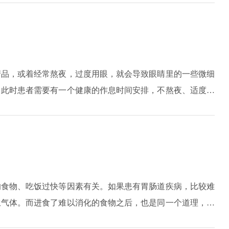
常性的泡沫尿出现要去医院进行针对性检查，以明确引起异常
产品，或着经常熬夜，过度用眼，就会导致眼睛里的一些微细
，此时患者需要有一个健康的作息时间安排，不熬夜、适度玩
。患者卸妆没有彻底卸干净，也会导致眼睛出现血丝，在此种
然后卸妆要及时，而且要卸干净。如果是因为结膜炎所导致眼
医生会根据病情来选择治疗方式，切不可大意，以免错过最佳
的食物、吃饭过快等因素有关。如果患有胃肠道疾病，比较难
生气体。而进食了难以消化的食物之后，也是同一个道理，因
产生大量的气体，因此就会有肚子发胀的感觉。可以根据不同