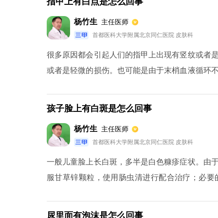
指甲上有白点是怎么回事
杨竹生
主任医师
首都医科大学附属北京同仁医院 皮肤科
很多原因都会引起人们的指甲上出现有竖纹或者
或者是轻微的损伤。也可能是由于末梢血液循环
疗。一般只要白点不是特别多，随着指甲慢慢的
视，建议进行一些实验室检查，排除疾病原因。
孩子脸上有白斑是怎么回事
长时间偏食，保证各种营养元素的正常供给。
杨竹生
主任医师
首都医科大学附属北京同仁医院 皮肤科
一般儿童脸上长白斑，多半是白色糠疹症状。由
服甘草锌颗粒，使用肠虫清进行配合治疗；必要
性。如果灯光照射反应亮白色即按照白癜风进行对
尿里面有泡沫是怎么回事