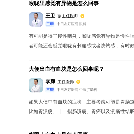
喉咙里感觉有异物是怎么回事
因，如眼内进入异物，需眼科医生取出异物，应根
王卫
副主任医师
中日友好医院 眼科
有可能是得了慢性咽炎，喉咙感觉有异物是慢性
者可能还会感觉喉咙有刺痛感或者烧灼感，有时
的中成药来进行治疗，比如复方双花片，蓝层口
体情况，酌情添加诸如抗病毒口服液、蒲地蓝口
大便出血有血块是怎么回事呢？
该吃的清淡一些，平常要多喝一些水，同时做好保
李辉
主任医师
中日友好医院 中医肛肠科
如果大便中有血块的症状，主要考虑可能是胃肠
比如胃溃疡、十二指肠溃疡、胃癌以及溃疡性结
儿。对于比较严重的胃肠道的肿瘤，也可能会出
等治疗。建议饮食上不要吃生冷辛辣刺激饮食，发