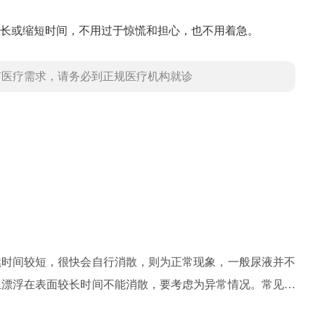
长或缩短时间，不用过于惊慌和担心，也不用着急。
有医疗需求，请务必到正规医疗机构就诊
续时间较短，很快会自行消散，则为正常现象，一般尿液并不
且漂浮在表面较长时间不能消散，要考虑为异常情况。常见尿
外，还有其他原因也会尿液有过多的泡沫，比如膀胱炎，肾脏