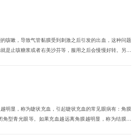
子、鹅不食草等中药进行治疗。
烈的咳嗽，导致气管黏膜受到刺激之后引发的出血，这种问题
物就是止咳糖浆或者右美沙芬等，服用之后会慢慢好转。另外
咳嗽。不过有可能是肺部疾病引起，比如肺炎。如果患者有出
很容易引发咳血。另外有可能是肺部有原发疾病造成的，巨像
带血。最好做肺部CT，找出引发的因素再去针对性治疗。另
没有问题，一般就没有多大的问题。
血越明显，称为睫状充血，引起睫状充血的常见眼病有：角膜
闭角型青光眼等。如果充血越远离角膜越明显，称为结膜出
、麦粒肿等。另外眼内炎、泪腺炎、各种眼内手术后也可以引
出现红血丝情况。如出现眼睛红血丝，应及时就医，明确原