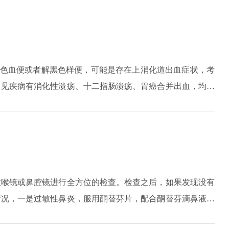
气的症状。
红色血便或者解黑色样便，可能是存在上消化道出血症状，考
常见疾病有消化性溃疡、十二指肠溃疡、胃癌合并出血，均可
别诊断。2.如果大便里带有鲜血，伴有肛门处的疼痛症状，
黏液脓血便，或者有腹部坠胀感、里急后重感等不适感，可考
包括肠道的息肉、溃疡性结肠炎、结肠癌等，均可能引起大便
做喉镜或鼻腔镜进行全方位的检查。检查之后，如果发现没有
情况，一是过敏性鼻炎，服用酮替芬片，配合酮替芬滴鼻液进
是鼻窦炎，建议服用通窍鼻炎颗粒。中医角度认为这种情况和