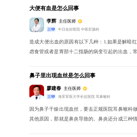
的原因，采取针对性的的处理措施来改善肚子里有
大便有血是怎么回事
李辉
主任医师
中日友好医院 中医肛肠科
造成大便出血的原因有以下几种：1.如果是解暗
虑食管或者是胃部十二指肠的病变引起的出血，
以引起大便带血，即柏油样便。可以进行胃镜来鉴
多考虑是痔疮引起的出血。3.如果是大便中含有
鼻子里出现血丝是怎么回事
虑是不是存在肠道内病变症状。肠道常见的病变
廖建春
主任医师
带血。长时间大便出血建议及时就医检查。
海军军医大学长征医院 耳鼻喉科
因为鼻子干燥出现血丝，要去正规医院耳鼻喉科
其他原因，那就是鼻炎导致的。鼻炎还分成三种
行治疗；二是普通鼻炎，建议服用鼻炎康片；三