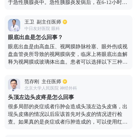
于急性胰腺炎中。急性胰腺炎发病后，在6-12小时开
始出现升高，24小时达到最高值。一般3-5天左右后
恢复正常。胰腺损伤程度并不一定与血清淀粉酶升高
王卫
副主任医师
的程度直接相关，但其升高的程度越大，急性胰腺炎
中日友好医院 眼科
发病的可能性也就越大，而且急性胰腺炎的首选指标
眼底出血是怎么回事？
之一是淀粉酶。除此之外，也有可能有一些其他的病
眼底出血是由高血压、视网膜静脉栓塞、眼外伤或视
症，例如胰腺脓肿，肠梗阻，腹膜炎，胰腺损伤，胆
盘血管炎所导致的视网膜病变，临床上将眼底出血解
囊炎，消化性溃疡，以上这些也会产生相对应的增高
释为视网膜或玻璃体出血。患者可以选择以下三种方
现象。
法治疗眼底出血，第一种是采用激光疗法，可以活血
化瘀，消除积血肿块。第二种是药物治疗，可以服用
范存刚
主任医师
有消炎抗菌功效的药物或者选择静脉注射，可以有效
北京大学人民医院 神经外科
地改善眼底出血。第三种是手术治疗，适用于眼底出
头顶左边头皮疼是怎么回事
血量较大，且积血不能自行消退的患者。
很多局部的炎症或者疖肿会造成头顶左边头皮痛，出
现头皮痛的情况以后应该首先对头皮的情况进行检
查。如果真的是炎症或者疖肿造成的，可以使用红霉
素软膏等药物进行抗炎的治疗。如果是因为长期的吹