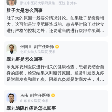
所以想要改善这样的情况，还是需要合理饮食，避免
浙江中医药大学附属第二医院 普外科
熬夜。
肚子大是怎么回事
肚子大的原因一般要分情况讨论。如果肚子是缓慢增
大，这可能是过度肥胖造成的。患者平时除了对饮食
进行严格的控制之外，还要适当的进行腹部专项训
练，一般长期坚持能有较明显的效果。不过不能选择
极端的方式减肥，否则极容易引起反弹。但是肚子突
张国喜
副主任医师
然增大的话，可能性较大的原因就是身体疾病。当腹
北京大学人民医院 男科
部出现肿瘤或者存在腹水的情况下，都会出现这种症
睾丸疼是怎么回事
状。患者要尽快的去医院检查，因为这些疾病都是较
睾丸疼要到医院进行相关的健康检查，患者要结合自
严重的，如果病情进一步发展会对身体健康产生很大
身的症状，检查结果来判断其原因。通常引发睾丸疼
损害。早确诊早治疗能将对身体的伤害降到最低，而
是附睾发炎和睾丸炎。附睾丸炎就是附睾发炎，其症
且在病情早期治疗效果会更好，预后也会更好。
状有阴囊、大腿根部以及腹股沟处的放射痛，睾丸肿
大，出现这种疾病要抑制性生活，注意生殖器卫生，
马伟
副主任医师
多局部热敷，尽量不要穿牛仔裤，注意卧床休息，抬
山东省立医院 全科
高阴囊而睾丸炎的患者多是由于细菌和病毒引起的，
睾丸隐隐作痛是怎么回事
其他引起睾丸疼的原因有：过度的性刺激、长期的久