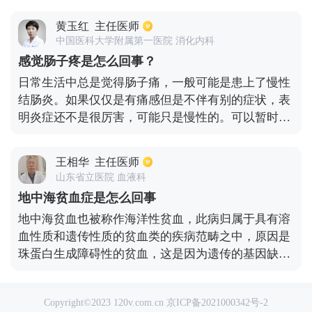
在已经出现有过敏的皮肤表面涂抹炉甘石洗剂来进行
黄玉红
主任医师
止痒收敛治疗。如果皮肤红肿比较明显的话，还需要
中国医科大学附属第一医院 消化内科
通过硼酸溶液或生理盐水湿敷来进行治疗，同时还要
感觉肠子疼是怎么回事？
适量口服抗组胺药物。临床比较常见的就是地氯雷他
日常生活中总是觉得肠子痛，一般可能是患上了慢性
定片、盐酸西替利嗪、氯雷他定等进行止痒治疗。同
结肠炎。如果仅仅是有痛感但是不伴有别的症状，表
时还应该避免刺激局部皮肤。
明炎症还不是很厉害，可能只是慢性的。可以暂时只
在饮食方面做调整，不必立即用药。饮食要注意清淡
一些，不吃油腻、刺激性的东西，不可过饥过饱。如
王相华
主任医师
果痛的一天比一天厉害，还有大便带血的情况，表明
山东省立医院 血液科
结肠炎已经很严重了，肠道可能已经有了糜烂、出
地中海贫血症是怎么回事
血，这时应采取药物医治，常用的有益生菌，参苓白
地中海贫血也被称作海洋性贫血，此病归属于具有溶
术散等药物来治疗。
血性质和遗传性质的贫血类的疾病范畴之中，原因是
珠蛋白生成障碍性的贫血，这是因为遗传的基因缺陷
造成血红蛋白中的一种或多种的珠蛋白链合成缺乏或
不足，从而造成了贫血和一种病理状态。因为基因缺
Copyright©2023 120v.com.cn
京ICP备2021000342号-2
陷有一定的复杂性和多样性，缺乏的珠蛋白链的类型