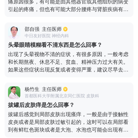
痛原因很多，有可能是由其他器官或其他组织的病变
引起的疼痛，但也有可能大部分腰疼与肾脏疾病有
关。所谓的肾区疼痛应指肋骨，，就是肋骨的后缘和
脊柱之间这个夹角，在这个位置投影区域的疼痛，可
邵自强
主任医师
能是由肾脏原因引起的。所以所谓的肾脏疼痛或腰部
中日友好医院 神经内科
的疼痛有一部分是肾脏病变导致的，一旦这一区域出
头晕眼睛模糊看不清东西是怎么回事？
现疼痛，就可以根据其他一些表现来确定是否是肾脏
出现了头晕视物不清的症状，有很多原因，一般考虑
疾病引起的，或直接就医，来确定是否是肾脏问题引
和长期熬夜、休息不足、贫血、精神压力过大有关。
起的。
如果这些症状出现反复或者变得严重，建议尽早去医
院做检查，找出病因，以免延误病情。此外平时要注
意有充足的休息。
杨竹生
主任医师
首都医科大学附属北京同仁医院 皮肤科
拔罐后皮肤痒是怎么回事？
拔罐后感觉到局部皮肤出现瘙痒，一般是由于接触性
皮炎或者是局部皮肤过敏引起的，这时可以在局部看
到有鲜红色斑块或者是大泡、水泡也可能会出现有丘
疱疹、丘疹等情况，这时需要及时去除致敏物。然后