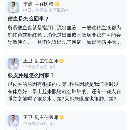
凉风造成的头皮疼痛，患者首先要进行头部的保暖，
李辉
主任医师
避免着凉。颅内器质性病变也会造成患者出现头皮痛
中日友好医院 中医肛肠科
的症状，这时候就需要去医院进行颅脑CT或者是核磁
便血是怎么回事？
的检查。高血压患者也会出现头皮痛的症状，在出现
所谓便血也就是指肛门流出血液，一般这种血液都为
这种症状以后患者应该及时的检查自身的血压状况同
鲜红色或暗红色，消化道出血或直肠病变都有可能会
时进行降血压的治疗。主要的降压药物有左旋氨氯地
导致便血。一旦消化道出现了疾病，如胃溃疡肿瘤，
平和苯磺酸氨氯地平等，同时缬沙坦、厄贝沙坦对于
大便干燥，寄生虫感染等都会便血。当患有血液系统
降压也可以起到很好的治疗效果。
疾病或全身性疾病，如弥漫性血管内凝血、白血病、
王卫
副主任医师
中毒、缺乏维生素等情况时，也会出现便血，便血需
中日友好医院 眼科
及时治疗。
眼皮肿是怎么回事？
眼皮肿的原因有很多的，第1种原因就是我们平时没
有休息好，早上起来眼睛就会肿肿的。还有一些人在
睡觉之前喝了很多水，第2天起来眼皮也很肿。第2种
原因就是跟我自身是有关系的，如果患者有肾病，肾
源性或者心源性都会有眼皮肿的情况的。另外患者要
王卫
副主任医师
观察一下自己是单侧眼皮肿还是双侧眼皮肿，如果双
中日友好医院 眼科
侧眼皮都肿，最好要到医院检查一下。