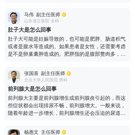
症状，可以采用抗炎的治疗方案，缓解子宫炎的症
状。另外一种可能原因就是内源性子宫内膜异位，容
马伟
副主任医师
易引起宫腺肌症，从而造成子宫增大的症状，而且常
山东省立医院 全科
常会伴随痛经、月经量增多以及不孕不育等等表现，
肚子大是怎么回事
出现多种妇科的疾病症状。如果出现这些情况，可以
肚子大可能是妊娠导致的，也可能是肥胖、肠道积气
到医院进行检查，采用合适的临床治疗方案。
或者是腹水等造成的。如果患者是女性，还需要考虑
是不是卵巢囊肿造成的。肥胖指的是腹部赘肉多，脂
肪堆积多。如果是腹水可能是腹部肿瘤或者是肝硬化
晚期导致的；消化道梗阻也容易导致肚子大。若是腹
张国喜
副主任医师
部出现了不正常增大，需要立即检查确诊，采取针对
北京大学人民医院 男科
措施。
前列腺大是怎么回事
前列腺大主要是前列腺增生或前列腺炎引起的，而这
些症状都会出现排尿不畅，前列腺增大。一般来说，
随着年龄进一步增长，前列腺增生还会压迫的尿道，
从而出现尿频尿多，尿不尽，排尿困难等等。出现这
种情况也和自身不良生活习惯和饮食有着密切关系，
杨惠文
主任医师