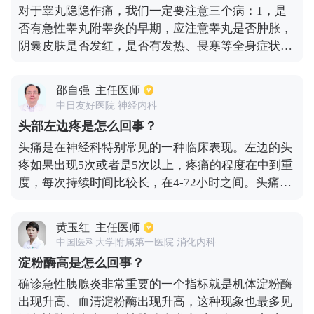
对于睾丸隐隐作痛，我们一定要注意三个病：1，是
坐、吸烟、前列腺炎、精索静脉曲张、囊肿等。
否有急性睾丸附睾炎的早期，应注意睾丸是否肿胀，
阴囊皮肤是否发红，是否有发热、畏寒等全身症状，
如果是急性睾丸、附睾炎建议早期卧床休息，多喝水
和使用抗炎药物，这些都可以得到有效控制。2，注
邵自强
主任医师
意是否有精索静脉曲张，精索静脉曲张后静脉回流障
中日友好医院 神经内科
碍导致阴囊，睾丸瘀血比较多，会导致睾丸微微胀
头部左边疼是怎么回事？
痛，站立后胀痛加重，平卧后明显缓解，做精索静脉
头痛是在神经科特别常见的一种临床表现。左边的头
彩超可以有效确诊。3，注意是否有前列腺炎，如阴
疼如果出现5次或者是5次以上，疼痛的程度在中到重
囊放射痛，检测前列腺液能否有效诊断，如果前列腺
度，每次持续时间比较长，在4-72小时之间。头痛的
炎建议服用消炎药，口服α受体阻滞剂能有效缓解。
同时伴随有怕光，呕吐、恶心、畏声等症状，则被诊
断为偏头痛。偏头痛的出现会和很多因素有关系，存
黄玉红
主任医师
在有家族遗传性。出现偏头痛一般可以使用相关药物
中国医科大学附属第一医院 消化内科
进行治疗，比如：曲普坦类药物、甾体类抗炎药等。
淀粉酶高是怎么回事？
如果头痛的同时伴随有高血压等脑血管疾病。出现突
确诊急性胰腺炎非常重要的一个指标就是机体淀粉酶
发性左侧头痛，要及时进行血压监测，完善脑部ct，
出现升高、血清淀粉酶出现升高，这种现象也最多见
排除脑出血可能。