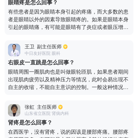
眼睛疼是怎么回事？
有些患者是因为眼睛本身引起的疼痛，而大多数的患
者是眼睛以外的因素导致眼睛疼的。如果是眼睛本身
引起的眼睛痛，有可能是眼睛有了炎症或者眼压增高
等等。如果患者是眼睛以外因素导致的眼睛痛，很有
可能是眼眶、肌肉等等。出现眼睛疼痛有可能是视力
王卫
副主任医师
疲劳了，就是说没什么疾病的，也可以到医院做个检
中日友好医院 眼科
查来排查判断。
右眼皮一直跳是怎么回事？
眼睛周围一圈肌肉也是叫做眼轮匝肌，如果患者期间
出现肌肉疲劳以及精神压力等情况，此时会易出现不
自主的收缩，不能自主意识的控制。一般这种情况期
间要保证有充足的睡眠精神放松后，是可以缓解症
状。但针对比较严重的患者，通过休息无法缓解，此
张虹
主任医师
时可采取一些药物来治疗，比如可在医生的指导下采
山东省立医院 肾病内科
用营养神经或者注射肉毒素来改善症状。
肾疼是怎么回事？
在西医学，没有肾疼，说的因该是腰部疼痛。腰部疼