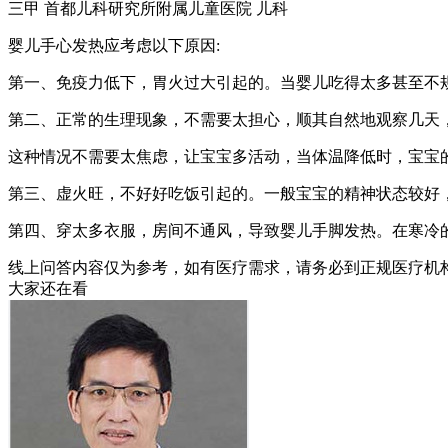
三甲
首都儿科研究所附属儿童医院 儿科
婴儿手心发热应考虑以下原因:
第一、免疫力低下，胃火过大引起的。当婴儿吃得太多甚至不
第二、正常的生理现象，不需要太担心，顺其自然地观察几天
这种情况不需要太焦虑，让宝宝多活动，当体温降低时，宝宝
第三、虚火旺，不好好吃饭引起的。一般宝宝的精神状态较好
第四、穿太多衣服，房间不通风，导致婴儿手脚发热。在寒冷
线上问答内容仅为参考，如有医疗需求，请务必到正规医疗机
大家还在看