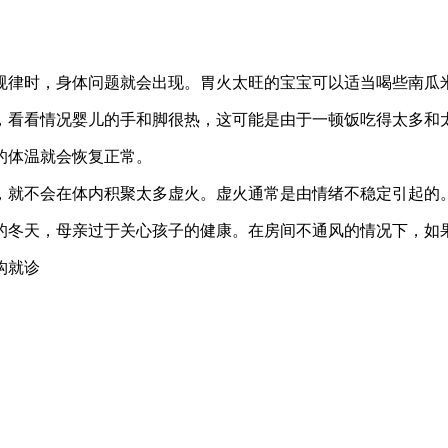
规律时，身体问题就会出现。胃火太旺的宝宝可以适当喝些南瓜
，看看情况婴儿的手和脚很热，这可能是由于一顿饭吃得太多和
的体温就会恢复正常。
，就不会在体内积聚太多虚火。虚火通常是由情绪不稳定引起的
的冬天，母亲过于关心孩子的健康。在房间不通风的情况下，如
构就诊