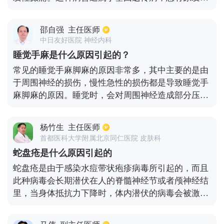
癫痫的母亲所生育的孩子有可能会得癫痫。如果患者
近亲结婚或者男女双方均为原发性癫痫患者，那么子
邵自强
主任医师
女遗传癫痫的风险将会大大增多。二、继发性癫痫，
中日友好医院 神经内科
主要由于颅内外损伤。常见的比如脑脓肿、脑膜炎、
睡觉手麻是什么原因引起的？
脑外伤、脑感染、寄生虫等。三、癫痫也有后天激发
常见的睡觉手麻脚麻的原因非常多，其中主要的是由
的。患者如果劳累过度或是受到强烈的精神刺激，就
于周围神经的损伤，慢性急性的损伤都是导致睡觉手
有可能引起羊癫疯的发作。引发癫痫的原因很多，但
麻脚麻的原因。睡觉时，会对周围神经造成部分压迫
无论是什么原因引起的，主要都是由于气血失调导致
导致损伤，就会在睡醒的时候，感受到手脚麻木的感
一时性的气息不顺，心神不定而突发神智异常，引发
觉。还有一些慢性疾病也会导致手脚麻木，例如糖尿
癫痫。如果有类似情况发生，一定要及时就医确诊。
杨竹生
主任医师
病，会导致周围神经损伤，引发手脚发麻的情况。另
首都医科大学附属北京同仁医院 皮肤科
外，脊髓发生问题，比如劲椎病、腰椎病压迫神经
蛇盘疮是什么原因引起的
根，都会有手脚麻木的表现。最后，有焦虑症以及抑
蛇盘疮是由于感染水痘带状疱疹病毒所引起的，而且
郁症的病人，多数会由于心理原因导致手脚发麻。出
此种病毒会长期潜伏在人的脊髓神经节或者颅神经结
现了手脚发麻的情况还是建议及时去医院检查，及早
里，当身体抵抗力下降时，体内潜伏的病毒会被激
治疗。
活，沿神经活动，从而使神经发生炎症，出现神经痛
的症状，因此身体的每一个部位都可能会发病，比如