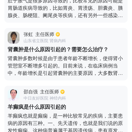
肚子胀气是很多原因导致的，比较常见的原因可能是
中，孩子的双手不要接触刺激性的东西，比如肥皂和
胃肠道疾病导致的，比如胃炎、胃溃疡、胆囊炎、胰
洗手液等等。
腺炎、肠梗阻、阑尾炎等疾病，还有另外一些感染性
疾病会导致肠胀气。还有一些药物可以导致肠胀气，
对于呼吸衰竭的患者也会吸入很多的气体导致的胀
张虹
主任医师
气；所以出现肠胀气的情况，需要及时查找原因，积
山东省立医院 肾病内科
极针对病因治疗。对于一些比较严重的疾病是需要药
肾囊肿是什么原因引起的？需要怎么治疗？
物或者手术治疗的，比如胃溃疡、肠梗阻等。还有就
肾囊肿多数时候是由于患者年龄不断增长，使得肾小
是消化不良，可以予以药物治疗，常见的有吗丁啉、
管憩室不断增多引起的。目前来说，在临床病例当
莫沙必利等。
中，年龄增长是引起肾囊肿的主要原因，大多数肾囊
肿都属于单纯性的囊肿。目前研究发现，在80岁左
右，出现单纯性肾囊肿的几率在50%以上。检查发现
邵自强
主任医师
存在由肾囊肿，如果并没有出现有明显的身体不适，
中日友好医院 神经内科
可以暂时不进行任何治疗。但是如果发现肾囊肿的直
羊癫疯是什么原因引起的
径比较大，或者是某种已经对周围的组织或血管造成
羊癫疯也就是癫痫，是一种比较常见的疾病，主要患
有明显的压迫，就需要及时通过手术的方法进行治
病的原因有三种。一、先天遗传，也就是我们说的原
疗。
发性癫痫。这种病普遍属于基因遗传病，患有原发性