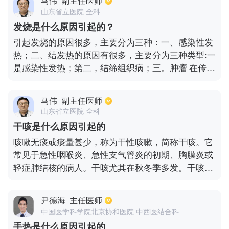
马伟
副主任医师
腹部、四肢、眼睛，然后到达皮肤，出现疱疹，由于
山东省立医院 全科
在感染此种病毒之后是沿神经发病的，因此会呈带状
发烧是什么原因引起的？
分布。
引起发烧的原因很多，主要分为三种：一、感染性发
热；二、结发热的原因有很多，主要分为三种类型:一
是感染性发热；第二，结缔组织病；三。肿瘤 在传染
性发热、细菌、病毒、立克次体、寄生虫等中。会引
起发烧。 在非传染性发热中，最重要的是结缔组织疾
马伟
副主任医师
病，即风湿性疾病，包括红斑狼疮、类风湿性关节
山东省立医院 全科
炎、皮肌炎等。，这只能通过详细的检查来诊断。 另
干咳是什么原因引起的
一种发热性疾病是肿瘤性疾病，最常见的是血液肿
咳嗽无痰或痰量甚少，称为干性咳嗽，简称干咳。它
瘤，如淋巴瘤、白血病等。 [热是由多种原因引起
常见于急性咽喉炎、急性支气管炎的初期、胸膜炎或
的，其中最常见的是感染，包括各种细菌感染、病毒
轻症肺结核的病人。干咳尤其在秋冬季多发。干咳主
感染、支原体感染等结缔组织疾病、恶性肿瘤等。是
要考虑两方面的原因：一方面是咳嗽变异性的哮喘。
下一个发热的原因包括热原性和非热原性因素，热原
另一方面是感染了支原体，造成了支原体肺炎。从中
性来源包括外源性和内源性热原性来源 外源热源有多
尹德海
主任医师
医角度分析，是因为肺在五脏中属水，最容易受到火
种，包括:1.各种微生物病原体及其产物、病毒、真
中国医学科学院北京协和医院 中西医结合科
的影响，火多而肺燥，所以会引起干咳。
菌、支原体细菌2.炎性渗出物和无菌坏死组织3.抗原
手热是什么原因引起的