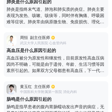
肺炎是什么原因引起的
很有可能会引起关节部位出现不明原因的疼痛，类风
肺炎是指终末气道、肺泡和肺实质的炎症。肺炎主要
湿性关节炎还有可能会引起大拇指关节部位的变形弯
表现为发热、咳嗽、咳痰等，同时伴有胸痛、呼吸困
曲，疼痛肿胀，一般这种情况下，患者需要服用相应
难等症状。肺炎常由病原微生物、免疫损伤、理化因
的非甾体抗炎消菌类药物进行治疗，同时还可以配合
素、过敏、药物等原因引起的。病原微生物为主要原
外用的膏药进行消肿止痛。
因，包括病毒、细菌、衣原体、支原体、军团菌、真
周恒
副主任医师
菌等，其中细菌占成人病原体的80%左右。肺炎风险
武汉大学人民医院 心血管内科
与其分类相关，临床以解剖部位、病因、患病场所进
高血压是什么原因引起的
行分类，利于医生准确用药。
高血压被分为原发性和继发性，目前原发性高血压病
因尚不明确，可能是由于遗传、年龄、生活习惯等因
素所引起的。如果双方父母都患有高血压，下一代的
发病率可以达到50%，另外不良的生活习惯也会导致
高血压的发生几率增高，比如运动过少、体重超标、
黄玉红
主任医师
过量饮酒等。继发性高血压通常是由于疾病所引起
中国医科大学附属第一医院 消化内科
的，比如慢性肾脏疾病、内分泌紊乱等。
肠鸣是什么原因引起的
肠鸣是指早患者的腹内胃肠蠕动发出声音的病症，无