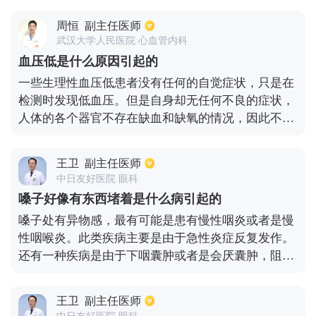
要揉眼。冰毛巾可用于冷敷以促进消肿。在眼睑部位
周恒
副主任医师
涂些鼻舒眼膏也是有帮助的。此外，睡前大量饮水、
武汉大学人民医院 心血管内科
睡眠时枕头垫太低以及像侧睡一样按压一只眼睛都可
血压低是什么原因引起的
能导致眼睑水肿。我们应该注意改善上述生活方式。
一些生理性血压低患者没有任何的自觉症状，只是在
如果我们经过改善生活方式，仍然出现眼皮水肿，这
检测时发现低血压。但是自身却无任何不良的症状，
种情况咱们需要到医院的眼科面诊检查一下，看看是
人体的各个器官不存在缺血和缺氧的情况，因此不会
否有炎症在眼眶，泪腺脱垂，眼眶脂肪脱垂等。造成
对患者的生命造成影响。但是原发性低血压病对患者
眼皮外观看上去水肿，如果眼科检查一切正常，我们
的身体影响是非常大的。出现大出血、心肌梗死、严
需要去内科检查，以消除心源性水肿和肾源性水肿。
王卫
副主任医师
重创伤、感染都会引起血压急剧降低，对患者的生命
中日友好医院 眼科
会造成威胁。也有很多高血压患者会出现血压低的情
嗓子好像有东西堵着是什么病引起的
况，血压波动比较大，忽高忽低对身体的影响是非常
嗓子处有异物感，最有可能是患有慢性咽炎或者是慢
大的，因此要查找出基础疾病。同时跟心理状态以及
性咽喉炎。此类疾病主要是由于急性炎症反复发作。
药物因素都有关系。
还有一种疾病是由于下咽囊肿或者是会厌囊肿，阻碍
了会厌的活动，这也会使咽喉处出现异物感。在这种
情况下要及时进行手术切除，防止它恶性病变。建议
王卫
副主任医师
做咽喉处的检查以及食道镜，查明出现异物感的原因
中日友好医院 眼科