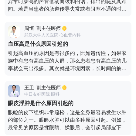
异常时肠鸣的声音低弱而缓和的话，排出的屁及其难
闻。若是当患者的肠道传导失常或者阻塞不通的时
候，这时肠鸣的声音就是高亢而频急的，医生会根据
患者肠响的部位及发出的声音来判断病位以及病性，
周恒
副主任医师
患者需要在平时多注意饮食方面的调养，必须饮食清
武汉大学人民医院 心血管内科
淡，忌食生冷、烟酒、浓茶、咖啡以及辛辣等食物。
血压高是什么原因引起的
每天必须保证充足的睡眠时间，避免熬夜，保证心情
引起高血压的原因是有很多的，比如遗传性，如果家
愉悦。
族中有患有高血压的人群，那么患者患有高血压的几
率就会高出很多。其次就是环境因素，长时间的抽
烟、睡眠不充足以及太过于紧张和身材过于肥胖，都
是会引起高血压的，对于生活中多吃高热量和高能量
王卫
副主任医师
食物的人群，患有高血压的几率也是很高。然后不良
中日友好医院 眼科
的生活习惯，比如现在很多年轻人总是不爱运动，很
眼皮浮肿是什么原因引起的
容易会导致血压升高。因此对于高血压患者来说，平
眼睑的皮下组织非常疏松，这是全身最容易发生水肿
时要注重劳逸结合，要拥有充分的睡眠，不能够长时
的部位之一。眼睑水肿可以由多种原因引起。例如，
间的熬夜，可以进行适量的运动。
最常见的原因是揉眼睛。揉眼后，会引起局部皮下组
织水肿，导致眼睑水肿。在这种情况下，应该注意不