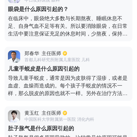
究竟是淋巴组织增生还是出现了新生物。
眼袋是什么原因引起的？
在临床中，眼袋绝大多数与长期熬夜、睡眠休息不
足、自身气血不足等有关。所以要消除眼袋，在日常
生活中要注意保证充足的休息时间，少熬夜，保持良
好的情绪，此外，能够涂抹一些眼部的护肤品，有一
定的效果。
郑春华
主任医师
首都儿科研究所附属儿童医院 儿科
儿童手蜕皮是什么原因引起的
导致儿童手蜕皮，通常是因为皮肤得了湿疹，或者是
血虚、血燥而造成的。每个孩子手蜕皮的情况不一
样，那么脱皮的原因也就不一样。另外在治疗方法上
面也会有所不同。比较常见的就是波洛的脱皮，这种
脱皮主要是双手表面会脱一层白皮，但是双手不会痒
黄玉红
主任医师
痒，也不会发炎，这种状况在秋冬季也比较常见，一
中国医科大学附属第一医院 消化内科
旦到了这个季节，双手的脚趾头就容易剥落，通常这
肚子胀气是什么原因引起的
种脱皮是不需要治疗，慢慢就会痊愈。在日常生活