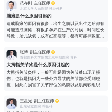
范存刚
主任医师
北京大学人民医院 神经外科
脑瘫是什么原因引起的
造成脑瘫的原因有很多，出生之前以及出生之后都有
可能造成脑瘫，有很多孕妇在生产的时候，时间过长
导致，胎儿缺氧，或有妊高症等，都有可能导致宝宝
脑瘫。此外，在怀孕的时候，服用了药物往往对孩子
脑器官发育，也会造成一定影响，甚至会出现脑损
张博
副主任医师
伤。还有部分婴儿在出生后，有新生儿感染，肺炎，
首都医科大学附属北京朝阳医院 骨科
高胆红素血症，颅内出血等也会造成脑损伤。高龄产
大拇指关节疼是什么原因引起的
妇很容易导致染色体基因突变，以上介绍这些情况一
大拇指关节炎疼，一般可能是因为关节处出现了损
定要格外注意。
伤，也就是指因为一些外力导致的关节部位受到碰
撞，因此而损害了关节部位的粘膜以及肌肉软组织，
从而引起了大拇指关节部位的疼痛。另外大拇指如果
过度使用会产生一系列炎症，例如狭窄性腱鞘炎，在
王星光
副主任医师
此病症发作时同样也会引起大拇指关节部位的疼痛
山东省立医院 呼吸科
的。除以上两点原因之外，风湿以及类风湿性关节炎