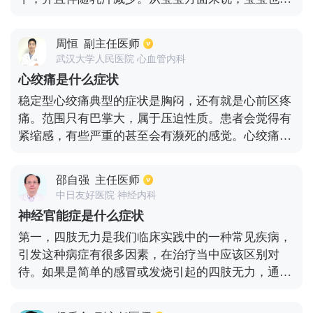
太喜欢吃妈妈的奶水，或是在吃的过程中中断，随后
会伴随哭闹。尤其妈妈们出现堵奶的情况，宝宝吸吮
周恒
副主任医师
乳头困难，不仅会让宝宝出现营养不良的问题，同时
武汉大学人民医院 心血管内科
还会引发消化不良。这时候妈妈们可以用热敷的方式
心绞痛是什么症状
进行缓解堵奶问题，并且在一个规定的方向对乳房进
稳定型心绞痛典型的症状是胸闷，还有就是心前区疼
行按摩，这样就可以使使乳腺管通畅。
痛。范围只有巴掌大，属于压迫性质。患者会觉得有
紧缩感，有些严重的甚至会有濒死的感觉。心绞痛症
状发作时会向左肩部或颈部等放射，有些患者会出
汗，症状可能会持续五分钟到十分钟，在患者进行了
邵自强
主任医师
体力劳动或者是情绪过于激动的时候可以发生，但是
中日友好医院 神经内科
在休息的时候又能够自行缓解。如果是不稳定型的心
神经官能症是什么症状
绞痛，发作症状基本相同，但是程度更加严重，持续
第一，四肢无力是我们临床实践中的一种常见疾病，
时间更长。
引发这种病症有很多因素，在治疗当中应该区别对
待。如果是简单的感冒或发烧引起的四肢无力，通过
药物治疗可以获得良好的效果。如果是由于其他器官
受损引起的，应及时住院治疗，以免延误病情。第