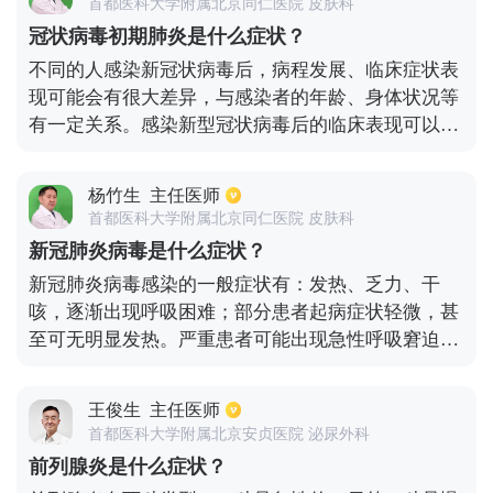
咳嗽可能加重痰，通常在发烧咳嗽后出现气短。全身
首都医科大学附属北京同仁医院 皮肤科
症状可能包括疲倦、厌食、烦躁不安、轻度腹泻或呕
冠状病毒初期肺炎是什么症状？
吐。
不同的人感染新冠状病毒后，病程发展、临床症状表
现可能会有很大差异，与感染者的年龄、身体状况等
有一定关系。感染新型冠状病毒后的临床表现可以说
是多种多样，大部分的患者表现为发热、咳嗽、呼吸
困难等呼吸系统典型的症状，但是目前发现也有部分
杨竹生
主任医师
患者表现为乏力、精神差、恶心呕吐、腹泻等消化系
首都医科大学附属北京同仁医院 皮肤科
统的症状，也有的患者以头痛等神经系统症状为首发
新冠肺炎病毒是什么症状？
表现，也有的患者以心慌胸闷等心血管系统的症状为
新冠肺炎病毒感染的一般症状有：发热、乏力、干
首发表现，部分患者以结膜炎等眼科症状为首发的表
咳，逐渐出现呼吸困难；部分患者起病症状轻微，甚
现。还有一部分患者仅有四肢和腰背肌肉酸痛。
至可无明显发热。严重患者可能出现急性呼吸窘迫综
合征、脓毒性休克、难以纠正的代谢性酸中毒、出凝
血功能障碍。从目前收治的病例情况看，多数患者预
王俊生
主任医师
后良好，少数患者病情危重，甚至死亡。
首都医科大学附属北京安贞医院 泌尿外科
前列腺炎是什么症状？