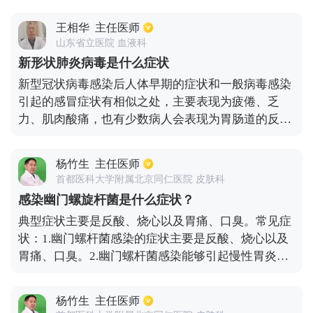
状:1.高烧 如果婴儿突然发高烧，测得的体温可能在
38-39℃达到40℃，并伴有拒食和呕吐，这不符合婴
王相华
主任医师
儿的通常饮食。 第二，咳嗽有严重的痰。如果宝宝咳
山东省立医院 血液科
嗽越来越厉害，喉咙有痰，呼吸急促，伴有腹泻，心
新形状肺炎病毒是什么症状
跳加快，面色苍白等现象，甚至可能发生抽搐。 Iii
新型冠状病毒感染后人体早期的症状和一般病毒感染
。抽搐 患肺炎的婴儿会抽搐。抽搐需要很长时间。抽
引起的感冒症状有相似之处，主要表现为疲倦、乏
搐可以反复发生，伴有困倦、易怒和其他表现。 第
力、肌肉酸痛，也有少数病人会表现为胃肠道的反
四，呼吸急促 气短是肺炎的主要表现，也是一种相对
应，比如腹痛和腹泻。随着病情的发展，病人会出现
特殊的症状。 由于呼吸急促，婴儿呼气时会呻吟、鼻
发烧的症状，发烧度数在37.3度以上。另外还会出现
翼和皮肤发青。 五、全身不适症状 如果婴儿有全身
杨竹生
主任医师
呼吸道相关症状，包括咳嗽、喉咙疼痛等。随着症状
不适症状，他应该立即带婴儿去医院，因为这是一个
首都医科大学附属北京同仁医院 皮肤科
的加重，病人会出现呼吸困难、胸闷、气短，甚至会
非常严重的症状，基本上可以确认婴儿患有肺炎。1.
感染幽门螺旋杆菌是什么症状？
出现呼吸窘迫等严重症状。进行影像学的检查会发现
发烧。发热类型可以是不规则发热、缓解发热或漏
典型症状主要是反酸、烧心以及胃痛、口臭。常见症
肺部有磨玻璃一样的肺间质的改变。表现严重的还会
热。值得注意的是，新生儿或严重营养不良的儿童不
状：1.幽门螺杆菌感染的症状主要是反酸、烧心以及
出现脓毒血症、感染性休克、凝血功能障碍和肾功能
能仅仅通过他们的体温来确定疾病的严重程度，因为
胃痛、口臭。2.幽门螺杆菌感染能够引起慢性胃炎。
衰竭等。
他们的体温可能不会升高或低于正常水平。这时，也
主要临床表现有：上腹部不适、隐痛，有时发生嗳
可能是肺炎，所以必须引起注意。2.咳嗽，咳嗽更频
气、恶心、呕吐的症状，病程较为缓慢，但是容易反
繁。在早期，刺激性干咳是疾病的高峰期。恢复期的
杨竹生
主任医师
复发作。