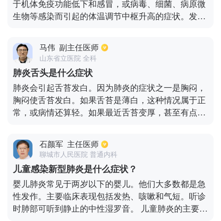
于机体免疫功能低下和感冒，或病毒、细菌、病原微
情较轻，经及时、系统、有效的对症支持治疗后预后
生物等感染而引起的体温调节中枢升高的症状。发烧
较好。一些病人病情危重，甚至有些人可能会死亡。
通常是由身体的发热功能增强引起的症状，这导致异
应对新型冠状病毒进行个人防护，避开交通拥挤的地
常的散热。 对于这类患者，其主要临床表现也根据不
方，外出时戴口罩，回家时经常洗手，室内通风。没
马伟
副主任医师
同的年龄组而不同，且临床表现的症状也可能不同。
有疑似病例患者或流行地区接触史的发热患者不考虑
山东省立医院 全科
对于一些婴儿来说，一旦他们发烧，他们可以感觉到
新型冠状病毒感染，因此最有效的方法就是隔离宅在
肺炎舌头是什么症状
孩子的身体相对热，特别是前额或腋窝，而手和脚是
家。
肺炎会引起舌苔发白。因为肺炎的症状之一是胸闷，
凉的，这通常是感冒早期的症状。对于感冒和咳嗽引
胸闷使舌苔发白。如果舌苔是薄白，这种情况属于正
起的发热，患者通常会出现咳嗽、打喷嚏、流鼻涕、
常，或病情还算轻。如果最近舌苔变厚，甚至有点白
鼻塞，甚至鼻痒、喉咙痛等临床表现。 这类患者通常
腻，可能是由于肺炎引起的脾胃消化不好。因此建议
是由病毒感染引起的，有些甚至有其他疟原虫感染，
肺炎患者多吃富含维生素的食物，补充营养，多加强
这可导致患者的体温相对较高，同时出现寒战。 因
石颜军
主任医师
体育锻炼，提高自己的机体免疫力。
此，当涉及到发热时，由不同致病菌引起的患者症状
聊城市人民医院 普通内科
是不同的。一般来说，发热的原因包括四肢无力、头
儿童感染新型肺炎是什么症状？
痛和头晕，以及一些不同的临床表现，如怕冷，甚至
婴儿肺炎常见于两岁以下的婴儿。他们大多数都是急
意识模糊和抽搐。
性发作。主要临床表现包括发热、咳嗽和气短。听诊
时肺部可听到静止的中性湿罗音。 儿童肺炎的主要症