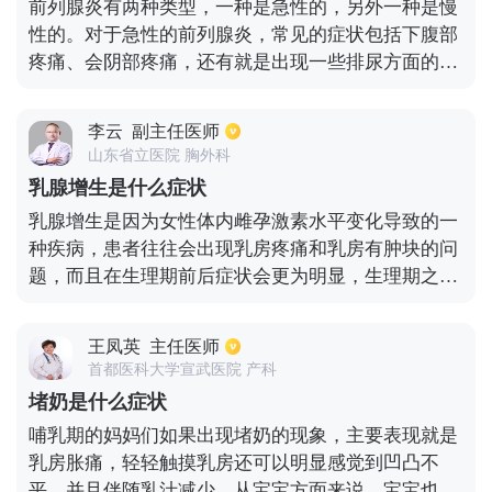
前列腺炎有两种类型，一种是急性的，另外一种是慢
性的。对于急性的前列腺炎，常见的症状包括下腹部
疼痛、会阴部疼痛，还有就是出现一些排尿方面的不
适症状，如排尿困难、尿痛、尿急等，还有些患者会
出现血尿。此外，很多患者还有一些较为明显的全身
李云
副主任医师
症状，比如恶心、关节酸痛、高热等。如果是慢性的
山东省立医院 胸外科
前列腺炎，那么也会有疼痛以及尿路刺激的症状，同
乳腺增生是什么症状
时还会出现性功能障碍，如无法正常勃起、射精时有
乳腺增生是因为女性体内雌孕激素水平变化导致的一
血精等。此外，慢性的前列腺炎还容易导致患者焦
种疾病，患者往往会出现乳房疼痛和乳房有肿块的问
虑、失眠等。
题，而且在生理期前后症状会更为明显，生理期之前
患者会出现乳房胀痛和肿块变大变硬的问题，但等经
期过了患者的乳房疼痛和乳房肿块增大的症状也会随
王凤英
主任医师
之消退，一般通过体检可以发现乳腺增生的问题，乳
首都医科大学宣武医院 产科
腺增生可能是单侧发生，也可能是双侧发生。
堵奶是什么症状
哺乳期的妈妈们如果出现堵奶的现象，主要表现就是
乳房胀痛，轻轻触摸乳房还可以明显感觉到凹凸不
平，并且伴随乳汁减少。从宝宝方面来说，宝宝也不