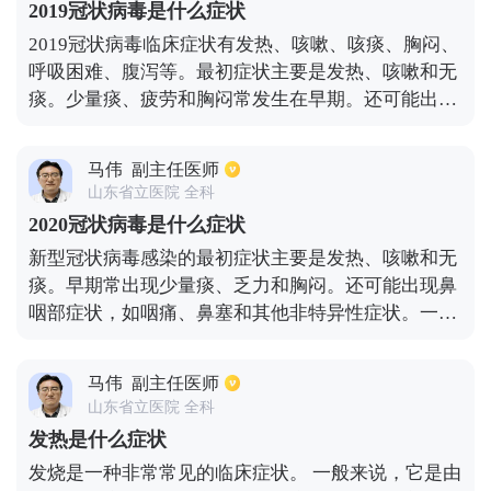
2019冠状病毒是什么症状
织能量不足时将出现诸如疲劳、头晕、心慌等症状。
2019冠状病毒临床症状有发热、咳嗽、咳痰、胸闷、
4、皮肤搔痒，主要是由体内钙磷代谢紊乱引起的。
呼吸困难、腹泻等。最初症状主要是发热、咳嗽和无
痰。少量痰、疲劳和胸闷常发生在早期。还可能出现
鼻咽部症状，如咽喉痛、鼻塞和其他非特异性症状。
一些轻度患者可能没有发烧症状。老年患者和免疫抑
马伟
副主任医师
制患者可能出现不典型症状，患者可能逐渐出现呼吸
山东省立医院 全科
困难。
2020冠状病毒是什么症状
新型冠状病毒感染的最初症状主要是发热、咳嗽和无
痰。早期常出现少量痰、乏力和胸闷。还可能出现鼻
咽部症状，如咽痛、鼻塞和其他非特异性症状。一些
轻度患者可能没有发烧症状。老年患者和免疫抑制患
者可能出现非典型症状，患者可能逐渐出现呼吸困
马伟
副主任医师
难。严重病例可能导致难以纠正的急性呼吸窘迫综合
山东省立医院 全科
征、脓肿休克、凝血功能障碍和代谢性酸中毒。具体
发热是什么症状
表现包括呼吸困难、心率加快、脉搏微弱、低血压、
发烧是一种非常常见的临床症状。 一般来说，它是由
皮肤瘀斑甚至少尿。大多数新型冠状病毒感染患者病