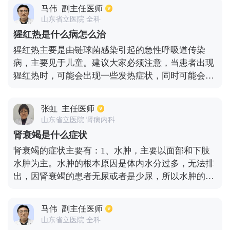
比如全身酸痛以及食欲不振，这种情况很容易被临床
马伟
副主任医师
医生误认为急性上呼吸道感染，在发病的1~2天后也
山东省立医院 全科
会出现皮疹，此时是猩红热临床表现的主要症状，皮
猩红热是什么病怎么治
疹也会从头面部开始蔓延胸背上肢直到下肢，部分患
猩红热主要是由链球菌感染引起的急性呼吸道传染
者也出现典型皮疹，主要表现皮肤出血或者杨梅舌等
病，主要见于儿童。建议大家必须注意，当患者出现
典型的症状。
猩红热时，可能会出现一些发热症状，同时可能会出
现一些皮疹，皮疹可能会出现一些瘙痒症状，同时可
能会出现一些厌食、咽炎或扁桃体炎。建议大家必须
张虹
主任医师
注意及时对症治疗，可采取青霉素类药物或头孢类药
山东省立医院 肾病内科
物进行治疗以缓解症状。同时注意饮食要清淡，保持
肾衰竭是什么症状
室内空气新鲜，循环，温度和湿度要适当，另外一定
肾衰竭的症状主要有：1、水肿，主要以面部和下肢
要注意保暖，避免风吹，感冒，同时要卧床休息，避
水肿为主。水肿的根本原因是体内水分过多，无法排
免患者进行一些剧烈运动，以免使情况更加严重。
出，因肾衰竭的患者无尿或者是少尿，所以水肿的问
题很明显。2、食欲减退、恶心、呕吐，由于血液中
毒素过多，会刺激胃肠粘膜，影响营养物质的正常消
马伟
副主任医师
化和吸收。3、乏力、心慌，因为肾衰竭患者经常并
山东省立医院 全科
发贫血，能够在体内运输氧的红细胞减少，并且当组