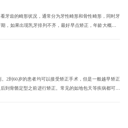
要看牙齿的畸形状况，通常分为牙性畸形和骨性畸形，同时牙
期，如果出现乳牙排列不齐，最好早点矫正，年龄大概在3-
期，如果是一些功能性畸形的矫正，最好选择替牙期，年龄大
达到正畸的效果；第三、恒牙期，此时乳牙已经全部换完，且处
的效果。
。2到60岁的患者均可以接受矫正手术，但是一般越早矫正
之后到骨骼定型之前进行矫正。常见的如地包天等疾病都可以
的。但是如果患者的骨型比较复杂的话，可能还需要进行正颌
但是在手术前应当保证牙周是健康的。最后如果患者的牙齿存