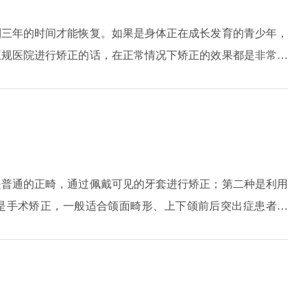
到三年的时间才能恢复。如果是身体正在成长发育的青少年，
正规医院进行矫正的话，在正常情况下矫正的效果都是非常好
牙齿凹凸不齐，牙齿前突严重等问题进行强制改变牙床牙齿形
应该进行一个全面的身体检查。进行牙齿矫正的过程之中，应
是普通的正畸，通过佩戴可见的牙套进行矫正；第二种是利用
是手术矫正，一般适合颌面畸形、上下颌前后突出症患者使
二年才能见效相比，烤瓷牙则只需要两周的时间就能完成，所
期间会对牙齿造成磨损。