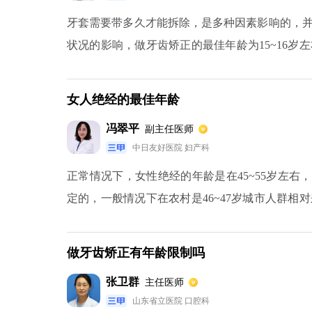
牙套需要带多久才能拆除，是多种因素影响的，
状况的影响，做牙齿矫正的最佳年龄为15~16
假如牙齿较为整齐，佩戴牙套的时间也会比较短
牙套佩戴时间要在一年以上。牙套主要分为：陶瓷
女人绝经的最佳年龄
冯翠平
副主任医师
中日友好医院 妇产科
正常情况下，女性绝经的年龄是在45~55岁左右
定的，一般情况下在农村是46~47岁城市人群相
除此以外绝经和遗传也是有关系的，如果推迟了
前绝经，就需要到医院进行检查治疗。
做牙齿矫正有年龄限制吗
张卫群
主任医师
山东省立医院 口腔科