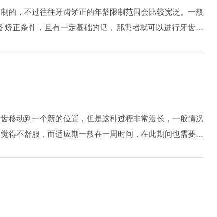
限制的，不过往往牙齿矫正的年龄限制范围会比较宽泛。一般
备矫正条件，且有一定基础的话，那患者就可以进行牙齿矫
。如果患者在生长发育阶段出现了错颌畸形的情况的话，那需
受正畸正颌联合手术治疗，并进行牙齿矫正。具体的牙齿矫正
。
牙齿移动到一个新的位置，但是这种过程非常漫长，一般情况
会觉得不舒服，而适应期一般在一周时间，在此期间也需要定
要吃坚硬的食物，并且勤刷牙漱口。