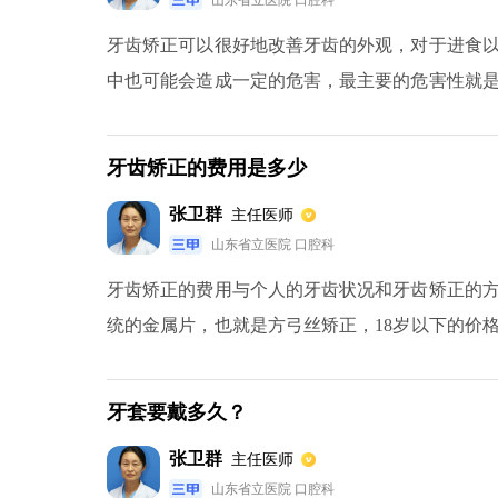
山东省立医院 口腔科
牙齿矫正可以很好地改善牙齿的外观，对于进食
中也可能会造成一定的危害，最主要的危害性就
平以及在实际操作中的力量以及方向有关联。如
范，在治疗之前制定了符合实际的矫正方案，一
牙齿矫正的费用是多少
进行治疗，并且在平时的生活中应当注意勤刷牙。
张卫群
主任医师
山东省立医院 口腔科
牙齿矫正的费用与个人的牙齿状况和牙齿矫正的
统的金属片，也就是方弓丝矫正，18岁以下的价格约
些人出于美观的原因选择陶瓷托槽，通常在金属托槽
槽的矫正，因为传统的金属片时间非常长，自锁托
牙套要戴多久？
元。现在做的比较多的是无托槽的隐形矫正器，
张卫群
主任医师
来，这个费用就比较贵，大约在4万到6万元之间。
山东省立医院 口腔科