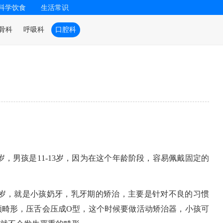
科学饮食
生活常识
骨科
呼吸科
口腔科
岁，男孩是11-13岁，因为在这个年龄阶段，容易佩戴固定的
6岁，就是小孩奶牙，乳牙期的矫治，主要是针对不良的习惯
颌畸形，压舌会压成O型，这个时候要做活动矫治器，小孩可