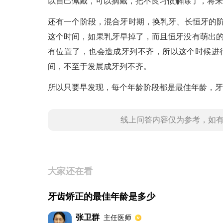
以自己佩戴，可以摘戴，把不良习惯解除了，将来
还有一个阶段，混合牙时期，换乳牙、长恒牙的阶
这个时间，如果乳牙早掉了，而且恒牙没有萌出
有位置了，也会造成牙列不齐，所以这个时候进
间，不至于发展成牙列不齐。
所以只要早发现，每个年龄阶段都是最佳年龄，牙
线上问答内容仅为参考，如
大家还在看
牙齿矫正的最佳年龄是多少
张卫群
主任医师