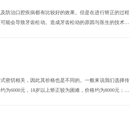
以及防治口腔疾病都有比较好的效果。但是在进行矫正的过程
是可能会导致牙齿松动。造成牙齿松动的原因与医生的技术水
果医生的技术水平比较高，并且在操作的时候遵循了正确的规
般是不会导致牙齿松动的。建议患者可以选择正规的牙科医院
方式密切相关，因此其价格也是不同的。一般来说我们选择传
为6000元，18岁以上矫正较为困难，价格约为8000元；有
的基础上加收2000到3000元不等的费用；另一个是自锁托
槽可以将每次就诊的时间缩短一半以上，其费用约为10000
尤其是对一些成年人，出于美观度因素，不想把金属片露出