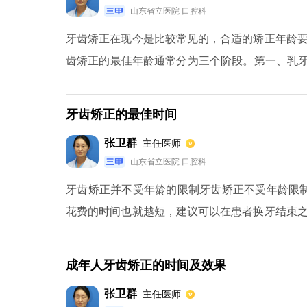
山东省立医院 口腔科
牙齿矫正在现今是比较常见的，合适的矫正年龄
齿矫正的最佳年龄通常分为三个阶段。第一、乳牙
6岁左右，以防之后牙齿畸形加重；第二、替牙
概在6-12岁左右，可以通过佩戴间隙矫正器来
牙齿矫正的最佳时间
于牙齿的快速生长期，矫正牙齿可以快速达到理想
张卫群
主任医师
山东省立医院 口腔科
牙齿矫正并不受年龄的限制牙齿矫正不受年龄限制
花费的时间也就越短，建议可以在患者换牙结束
做早期的矫正手术，并且早期矫正效果是比较好
手术。另外成年的患者也是可以做牙齿矫正的，
成年人牙齿矫正的时间及效果
在畸形的话可以先做正畸手术再做牙齿矫正。
张卫群
主任医师