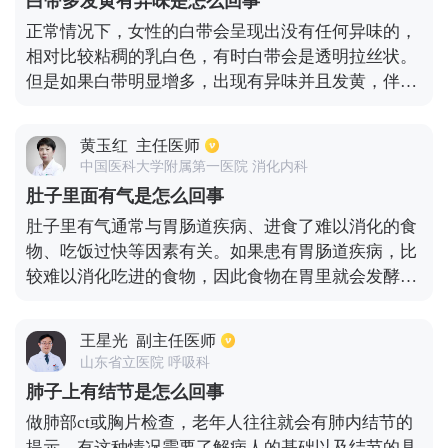
白带多发黄有异味是怎么回事
正常情况下，女性的白带会呈现出没有任何异味的，
相对比较粘稠的乳白色，有时白带会是透明拉丝状。
但是如果白带明显增多，出现有异味并且发黄，伴随
有外阴瘙痒，就很可能和炎症有关，比如阴道炎。临
床上阴道炎的种类比较多，多数会和细菌感染、滴虫
黄玉红
主任医师
感染有关，也就是细菌性阴道炎或滴虫性阴道炎。因
中国医科大学附属第一医院 消化内科
此发现白带异常需要及时做白带常规检查，根据化验
肚子里面有气是怎么回事
结果来进行针对性的治疗，平时一定要注意私处通风
肚子里有气通常与胃肠道疾病、进食了难以消化的食
透气，选择纯棉透气的内裤，并且卫生用品需要在阳
物、吃饭过快等因素有关。如果患有胃肠道疾病，比
光下暴晒消毒。
较难以消化吃进的食物，因此食物在胃里就会发酵产
生气体。而进食了难以消化的食物之后，也是同一个
道理，因此就会觉得肚子里有气。吃饭过快也会使肚
王星光
副主任医师
子里产生大量的气体，因此就会有肚子发胀的感觉。
山东省立医院 呼吸科
可以根据不同的原因，采取针对性的的处理措施来改
肺子上有结节是怎么回事
善肚子里有气的症状。
做肺部ct或胸片检查，老年人往往就会有肺内结节的
提示，有这种情况需要了解病人的基础以及结节的具