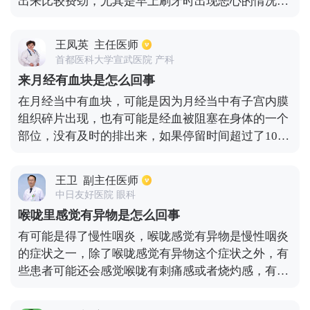
出来比较费劲，尤其是早上刷牙时出现恶心的情况，
炎、结肠癌等，均可能引起大便带血。长时间大便出
首先就要去耳鼻喉科检查。如果检查确实是慢性咽
血建议及时就医检查。
炎，建议患者平时多喝胖大海泡的水或吃甘桔冰梅
王凤英
主任医师
片、慢严舒柠颗粒等药物来治疗。还有一个原因就是
首都医科大学宣武医院 产科
患者有支气管炎或肺炎，这种情况患者要做胸部CT后
来月经有血块是怎么回事
才能够确诊。如果是有炎症的情况，则要进行消炎治
在月经当中有血块，可能是因为月经当中有子宫内膜
疗，常用的药物就是抗生素或者抗病毒的药物，要根
组织碎片出现，也有可能是经血被阻塞在身体的一个
据检查的结果依照一生的指导科学用药。
部位，没有及时的排出来，如果停留时间超过了10分
钟，就会变成块状的。出现这样的情况大多都是在早
晨还有坐的时间比较长的时候。如果经血量比较多，
王卫
副主任医师
也会有血块，是由于经血里面的抗凝血成分因为经血
中日友好医院 眼科
比较多无法发挥出来导致的。假如吃了含量的食物，
喉咙里感觉有异物是怎么回事
也会导致经血不畅，月经期间必须要注意保暖，一面
有可能是得了慢性咽炎，喉咙感觉有异物是慢性咽炎
经血会变多。
的症状之一，除了喉咙感觉有异物这个症状之外，有
些患者可能还会感觉喉咙有刺痛感或者烧灼感，有时
候也会感觉嗓子痒痒。如果确诊是慢性咽炎，需要使
用口服类的中成药来进行治疗，比如复方双花片，蓝