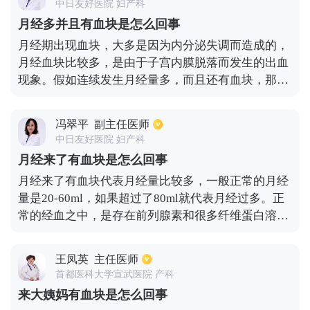
中日友好医院 妇产科
及时予以手术等治疗。建议饮食上不要吃生冷辛辣刺
月经多并且有血块是怎么回事
激饮食，发现问题及时给予治疗。
月经期出现血块，大多是因为内分泌失调而造成的，
月经血块比较多，是由于子宫内膜脱落而发生的出血
现象。假如连续发生月经量多，而且还有血块，那么
是需要及时来调理的。月经期间受凉也容易出现血
块，长期有血块可能会引起子宫肌瘤的出现。中医是
冯翠平
副主任医师
觉得和血瘀有关，常常皮肤也会变得很粗糙，没有光
中日友好医院 妇产科
泽，还容易起痤疮等。假如月经有血块，一定要做好
月经来了有血块是怎么回事
保护措施，不要受凉，不要吃生冷类型的食物。
月经来了有血块代表月经量比较多，一般正常的月经
量是20-60ml，如果超过了80ml就代表月经过多。正
常的经血之中，是存在前列腺素和很多纤维蛋白溶酶
的。有很多纤维蛋白溶酶就会使经血不凝固，在经血
量特别多的时候，纤维蛋白溶酶量就会比较少，就可
王凤英
主任医师
能导致凝血块，这也是一种月经过多的表现。月经过
首都医科大学宣武医院 产科
多的女性可以去医院检查一下，看是否存在器质性病
来大姨妈有血块是怎么回事
变，比如是否长有多发子宫肌瘤，这会使子宫体积有