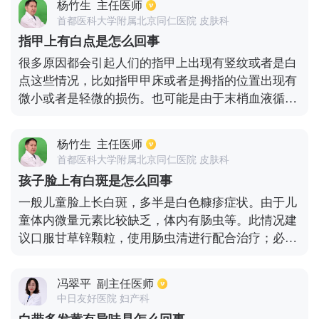
杨竹生
主任医师
层口服液等等都是常见的药物。在治疗的时候，还会
首都医科大学附属北京同仁医院 皮肤科
根据患者的具体情况，酌情添加诸如抗病毒口服液、
指甲上有白点是怎么回事
蒲地蓝口服液等等抗病毒的药物。治疗和恢复期间，
很多原因都会引起人们的指甲上出现有竖纹或者是白
患者在饮食方面应该吃的清淡一些，平常要多喝一些
点这些情况，比如指甲甲床或者是拇指的位置出现有
水，同时做好保暖工作。
微小或者是轻微的损伤。也可能是由于末梢血液循环
不好而引起的。出现这种情况，大多数不需要进行特
殊性的治疗。一般只要白点不是特别多，随着指甲慢
杨竹生
主任医师
慢的生长就可以消失。而如果白点广泛并且特别多，
首都医科大学附属北京同仁医院 皮肤科
就要引起重视，建议进行一些实验室检查，排除疾病
孩子脸上有白斑是怎么回事
原因。平时也要保证合理膳食，对饮食要做到科学搭
一般儿童脸上长白斑，多半是白色糠疹症状。由于儿
配、不挑食、不长时间偏食，保证各种营养元素的正
童体内微量元素比较缺乏，体内有肠虫等。此情况建
常供给。
议口服甘草锌颗粒，使用肠虫清进行配合治疗；必要
的话，可至医院进行伍德氏灯照射，排除一下白癜风
的可能性。如果灯光照射反应亮白色即按照白癜风进
冯翠平
副主任医师
行对症治疗。
中日友好医院 妇产科