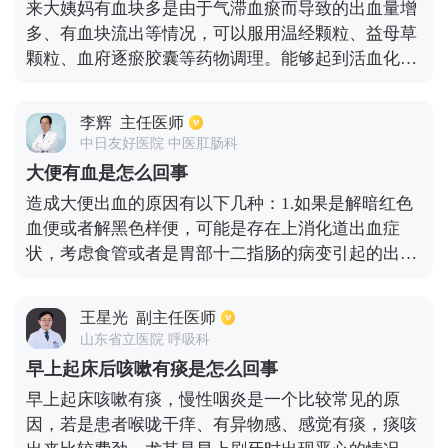
来大姨妈有血块多是由于气滞血瘀而导致的出血量增
所增大，内膜面积增大了的话，就可能导致出血过
多、有血块流出等情况，可以服用温经颗粒、益母草
多。也有可能是功能失调性子宫出血，这种情况是雌
颗粒、血府逐瘀胶囊等药物调理。能够起到活血化
激素分泌得比较多，子宫内膜过度增生了，这样就导
瘀，减轻疼痛的作用。还应该到医院妇产科做相关的
致了出血或者肌瘤等疾病。
检查，以免患有粘膜下肌瘤、内膜息肉等妇科疾病。
李辉
主任医师
需要及时的做摘除手术，对症治疗。
中日友好医院 中医肛肠科
大便有血是怎么回事
造成大便出血的原因有以下几种：1.如果是解暗红色
血便或者解黑色样便，可能是存在上消化道出血症
状，考虑食管或者是胃部十二指肠的病变引起的出
血，常见疾病有消化性溃疡、十二指肠溃疡、胃癌合
并出血，均可以引起大便带血，即柏油样便。可以进
王星光
副主任医师
行胃镜来鉴别诊断。2.如果大便里带有鲜血，伴有肛
山东省立医院 呼吸科
门处的疼痛症状，多考虑是痔疮引起的出血。3.如果
早上起床后咳嗽有痰是怎么回事
是大便中含有黏液脓血便，或者有腹部坠胀感、里急
早上起床咳嗽有痰，慢性咽炎是一个比较常见的原
后重感等不适感，可考虑是不是存在肠道内病变症
因，若是患者喉咙干痒、有异物感、感觉有痰，痰咳
状。肠道常见的病变包括肠道的息肉、溃疡性结肠