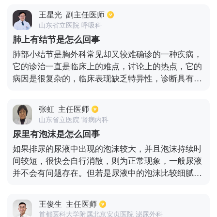
然后血液会进入精液中，而在排精的时候，精囊中总
王星光
副主任医师
会存在一些残留的精液，进入精液的血液也就自然残
山东省立医院 呼吸科
留在精囊中，因此在排精的时候就会出现血丝。几个
肺上有结节是怎么回事
月后就会自行消失，也可能根据不同体质而延长或缩
肺部小结节是胸外科常见却又较难确诊的一种疾病，
短时间，不用过于惊慌和担心，也不用着急。
它的诊治一直是临床上的难点，讨论上的热点，它的
病因是很复杂的，临床表现缺乏特异性，诊断具有一
定的难度，这种情况容易进行误诊，或者说是漏诊。
肺部小结节生理解剖发现成多发性，可以互相融合成
张虹
主任医师
块状，也有单发性，肺部的圆形结节直径是1到2厘
山东省立医院 肾病内科
米，后期可发生空洞或者说是合并感染，这种情况有
尿里有泡沫是怎么回事
可能是肿瘤，但是这种情况的可能性不是很大，需要
如果排尿的尿液中出现的泡沫较大，并且泡沫持续时
进一步的检查确诊，小肺癌并不完全是早期的肺癌，
间较短，很快会自行消散，则为正常现象，一般尿液
特别是腺癌，小细胞被分化的癌，这种情况建议去正
并不会有问题存在。但若是尿液中的泡沫比较细腻，
规的医院做详细的检查，不要错过最佳的手术时机。
且漂浮在表面较长时间不能消散，要考虑为异常情
况。常见尿液中有细腻泡沫的原因多和蛋白尿有关。
王俊生
主任医师
除此之外，还有其他原因也会尿液有过多的泡沫，比
首都医科大学附属北京安贞医院 泌尿外科