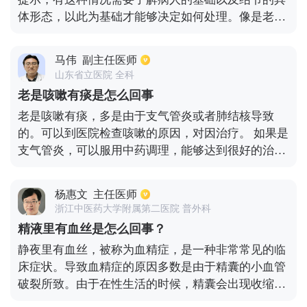
体形态，以此为基础才能够决定如何处理。像是老年
人没有其他疾病，免疫功能比较正常，是体检中才发
现了肺部的结节，而且结节是单发，边缘光滑，没有
马伟
副主任医师
毛刺现象，这样不需要治疗，但要定期复查，一般这
山东省立医院 全科
种是良性病变。如果结节是多发，患者出现了身体乏
老是咳嗽有痰是怎么回事
力、消瘦以及低热等症状，考虑可能是结核，要完善
老是咳嗽有痰，多是由于支气管炎或者肺结核导致
相关检查进一步确认，如已确认是结核就要抗结核治
的。可以到医院检查咳嗽的原因，对因治疗。 如果是
疗。另外，该结节如果比较大，有毛刺，那么也有可
支气管炎，可以服用中药调理，能够达到很好的治疗
能是一些恶性疾病，进一步做结节活检，明确诊断，
效果，如果是肺结核，要定期的观察肺部情况，做积
并为患者进行相应的治疗。
极的治疗，当经常出现咳嗽有痰的情况下，患者应该
杨惠文
主任医师
在平时注意不要大声说话，不要吃过咸、辛辣、过甜
浙江中医药大学附属第二医院 普外科
的食物，以免导致咳嗽症状加重。
精液里有血丝是怎么回事？
静夜里有血丝，被称为血精症，是一种非常常见的临
床症状。导致血精症的原因多数是由于精囊的小血管
破裂所致。由于在性生活的时候，精囊会出现收缩，
在收缩过程中，有一些小的血管会出现破裂的现象，