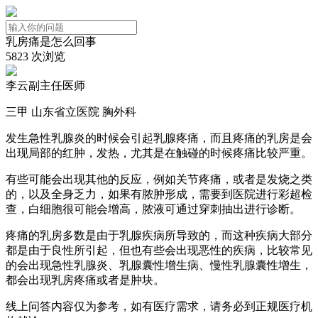
乳房痛是怎么回事
5823 次浏览
李云
副主任医师
三甲
山东省立医院 胸外科
发生急性乳腺炎的时候会引起乳腺疼痛，而且疼痛的乳房是会
出现局部的红肿，发热，尤其是在触碰的时候疼痛比较严重。
有些可能会出现其他的反应，例如关节疼痛，或者是发烧之类
的，以及全身乏力，如果有脓肿形成，需要到医院进行彩超检
查，白细胞很可能会增高，脓液可通过穿刺抽出进行诊断。
疼痛的乳房多数是由于乳腺疾病所导致的，而这种疾病大部分
都是由于良性所引起，但也有些会出现恶性的疾病，比较常见
的会出现急性乳腺炎、乳腺囊性增生病、慢性乳腺囊性增生，
都会出现乳房疼痛或者是肿块。
线上问答内容仅为参考，如有医疗需求，请务必到正规医疗机