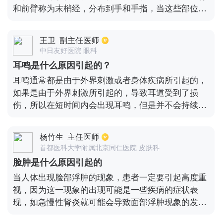
和前臂称为末梢经，分布到手和手指，当这些部位的
神经受到损伤、发炎、肿瘤压迫等引起异常感觉时就
会出现手指麻木。手指末梢神经由于中毒、感染、维
王卫
副主任医师
生素b缺乏、手指供血障碍等原因引起炎症反应，可
中日友好医院 眼科
导致手指麻痛，双手的大多数手指都是从相同的原因
耳鸣是什么原因引起的？
中恢复过来的，口服和注射维生素b1针灸等治疗可促
耳鸣通常都是由于外界刺激或者身体疾病所引起的，
使恢复。尺神经损害，前臂和上臂的尺神经受外伤压
如果是由于外界刺激所引起的，导致耳道受到了损
迫或患肿瘤时可引起同侧的小指和无名指麻痛及部分
伤，所以在短时间内会出现耳鸣，但是并不会持续太
手指活动障碍。
长时间，过一段时间就会恢复。如果是由于疾病所引
起的，最常见的有外耳耵聍、中耳炎、耳硬化、听神
杨竹生
主任医师
经瘤、咽鼓管发生病变等。
首都医科大学附属北京同仁医院 皮肤科
脸肿是什么原因引起的
当人体出现脸部浮肿的现象，患者一定要引起高度重
视，因为这一现象的出现可能是一些疾病的症状表
现，如急慢性肾炎就可能会导致面部浮肿现象的发
生。因此，在出现脸肿现象时，患者要注意观察面部