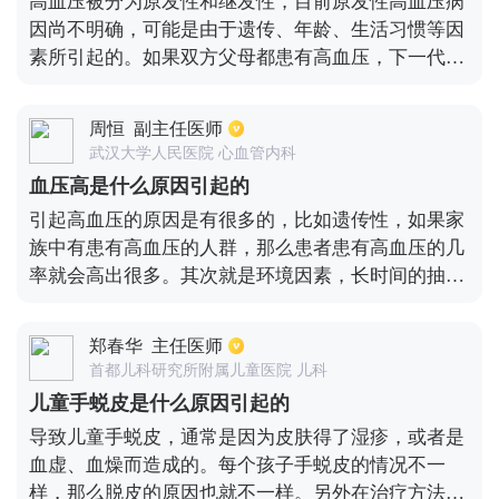
高血压被分为原发性和继发性，目前原发性高血压病
定要格外注意。
因尚不明确，可能是由于遗传、年龄、生活习惯等因
素所引起的。如果双方父母都患有高血压，下一代的
发病率可以达到50%，另外不良的生活习惯也会导致
高血压的发生几率增高，比如运动过少、体重超标、
周恒
副主任医师
过量饮酒等。继发性高血压通常是由于疾病所引起
武汉大学人民医院 心血管内科
的，比如慢性肾脏疾病、内分泌紊乱等。
血压高是什么原因引起的
引起高血压的原因是有很多的，比如遗传性，如果家
族中有患有高血压的人群，那么患者患有高血压的几
率就会高出很多。其次就是环境因素，长时间的抽
烟、睡眠不充足以及太过于紧张和身材过于肥胖，都
是会引起高血压的，对于生活中多吃高热量和高能量
郑春华
主任医师
食物的人群，患有高血压的几率也是很高。然后不良
首都儿科研究所附属儿童医院 儿科
的生活习惯，比如现在很多年轻人总是不爱运动，很
儿童手蜕皮是什么原因引起的
容易会导致血压升高。因此对于高血压患者来说，平
导致儿童手蜕皮，通常是因为皮肤得了湿疹，或者是
时要注重劳逸结合，要拥有充分的睡眠，不能够长时
血虚、血燥而造成的。每个孩子手蜕皮的情况不一
间的熬夜，可以进行适量的运动。
样，那么脱皮的原因也就不一样。另外在治疗方法上