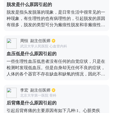
瘫，恢复是最好的，多数的病人经过合理治疗后都可
脱发是什么原因引起的
能会完全恢复。但由于其他原因而引起的面瘫，则可
脱发是指头发脱落的现象，是日常生活中很常见的一
能会出现恢复不完全的情况。
种现象，有生理性的也有病理性的，引起脱发的原因
有很多，脱发的类型可分为瘢痕性脱发和非瘢痕性脱
发，瘢痕性脱发是由于手术、外伤、烧伤等原因引起
的，瘢痕的地方头发是不能再生长；非瘢痕性脱发是
周恒
副主任医师
自身免疫性疾病、遗传因素及精神神经因素引起的，
武汉大学人民医院 心血管内科
例如斑秃。
血压低是什么原因引起的
一些生理性血压低患者没有任何的自觉症状，只是在
检测时发现低血压。但是自身却无任何不良的症状，
人体的各个器官不存在缺血和缺氧的情况，因此不会
对患者的生命造成影响。但是原发性低血压病对患者
的身体影响是非常大的。出现大出血、心肌梗死、严
李宏
副主任医师
重创伤、感染都会引起血压急剧降低，对患者的生命
北京大学第一医院 骨科
会造成威胁。也有很多高血压患者会出现血压低的情
后背痛是什么原因引起的
况，血压波动比较大，忽高忽低对身体的影响是非常
引起后背疼痛的主要原因有如下几种:1、心脏类疾
大的，因此要查找出基础疾病。同时跟心理状态以及