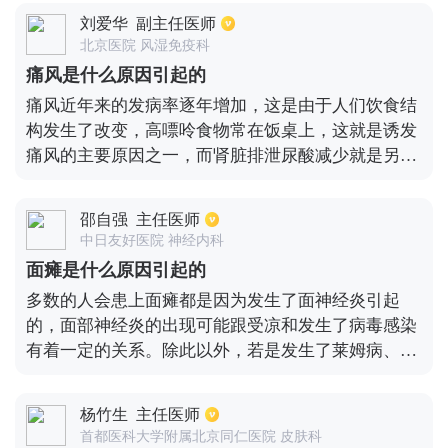
浮肿的程度，首先要看眼睑周围的组织是否出现疏松
刘爱华
副主任医师
的情况，一般面部浮肿最先表现为眼睑部位的浮肿。
北京医院 风湿免疫科
而如果面部浮肿进一步严重的话，那患者最好是尽早
痛风是什么原因引起的
到医院进行相关检查，明确引起脸肿的具体病因，之
痛风近年来的发病率逐年增加，这是由于人们饮食结
后再进行对症治疗，减轻脸肿的现象。
构发生了改变，高嘌呤食物常在饭桌上，这就是诱发
痛风的主要原因之一，而肾脏排泄尿酸减少就是另一
个原因。有一些先天性疾病，例如先天性孤立肾、先
天性多囊肾都会使嘌呤代谢过程出现异常，这就会导
邵自强
主任医师
致尿酸在体内堆积。各种肾病以及其他引起肾功能出
中日友好医院 神经内科
现异常的疾病都有可能导致高尿酸血症，如免疫系统
面瘫是什么原因引起的
疾病、糖尿病、药物性肾脏疾病、高血压等。总的来
多数的人会患上面瘫都是因为发生了面神经炎引起
说，当人过度运动、受冷或一次性摄入大量高嘌呤食
的，面部神经炎的出现可能跟受凉和发生了病毒感染
品时，容易使尿酸聚集在某些关节处，就可能会引发
有着一定的关系。除此以外，若是发生了莱姆病、格
痛风。
林巴利综合征、神经瘤之类的疾病，再或者是受了寒
冷刺激的话，也会导致面瘫此种情况出现。在导致面
杨竹生
主任医师
瘫的诸多因素之中，一般由于面部神经炎导致的面
首都医科大学附属北京同仁医院 皮肤科