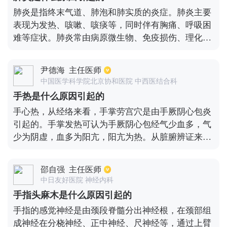
抗体复合物4.一些类固醇物质，尤其是肾上腺皮质激
肺炎是指终末气道、肺泡和肺实质的炎症。肺炎主要
素的代谢产物，原烷醇酮5.多糖、多核苷酸和淋巴细
表现为发热、咳嗽、咳痰等，同时伴有胸痛、呼吸困
胞激活因子会导致发烧
难等症状。肺炎常由病原微生物、免疫损伤、理化因
素、过敏、药物等原因引起的。病原微生物为主要原
因，包括病毒、细菌、衣原体、支原体、军团菌、真
尹德海
主任医师
菌等，其中细菌占成人病原体的80%左右。肺炎风险
中国医学科学院北京协和医院 中西医结合科
与其分类相关，临床以解剖部位、病因、患病场所进
手热是什么原因引起的
行分类，利于医生准确用药。
手心热，从经络来看，手掌劳宫穴是由手厥阴心包炎
引起的。手掌发热可认为手厥阴心包经气少血多，气
少为阴虚，血多为阳亢，阳亢为热。从脏腑辨证来
看，内伤病长期损害人体元气，此外，脾主四肢，手
足心由脾胃引起。脾胃杨琪足，手脚温，脾胃杨琪
邵自强
主任医师
弱，手脚不温。如果脾胃内伤，中气不足，由于阴火
中日友好医院 神经内科
上冲，这就是杨琪丰富的地方，成为阴火充盈的地
手指头麻木是什么原因引起的
方，手脚发热的症状就是由疾病引起的热损元气的疾
手指的感觉神经是由颈段脊髓分出神经根，在颈部组
病也与中焦湿热熏蒸、脾气虚弱气滞等因素有关
成神经在分桡神经、正中神经、尺神经等，通过上臂