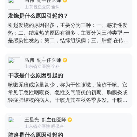
马伟
副主任医师
腹部、四肢、眼睛，然后到达皮肤，出现疱疹，由于
山东省立医院 全科
在感染此种病毒之后是沿神经发病的，因此会呈带状
发烧是什么原因引起的？
分布。
引起发烧的原因很多，主要分为三种：一、感染性发
热；二、结发热的原因有很多，主要分为三种类型:一
是感染性发热；第二，结缔组织病；三。肿瘤 在传染
性发热、细菌、病毒、立克次体、寄生虫等中。会引
起发烧。 在非传染性发热中，最重要的是结缔组织疾
马伟
副主任医师
病，即风湿性疾病，包括红斑狼疮、类风湿性关节
山东省立医院 全科
炎、皮肌炎等。，这只能通过详细的检查来诊断。 另
干咳是什么原因引起的
一种发热性疾病是肿瘤性疾病，最常见的是血液肿
咳嗽无痰或痰量甚少，称为干性咳嗽，简称干咳。它
瘤，如淋巴瘤、白血病等。 [热是由多种原因引起
常见于急性咽喉炎、急性支气管炎的初期、胸膜炎或
的，其中最常见的是感染，包括各种细菌感染、病毒
轻症肺结核的病人。干咳尤其在秋冬季多发。干咳主
感染、支原体感染等结缔组织疾病、恶性肿瘤等。是
要考虑两方面的原因：一方面是咳嗽变异性的哮喘。
下一个发热的原因包括热原性和非热原性因素，热原
另一方面是感染了支原体，造成了支原体肺炎。从中
性来源包括外源性和内源性热原性来源 外源热源有多
王星光
副主任医师
医角度分析，是因为肺在五脏中属水，最容易受到火
种，包括:1.各种微生物病原体及其产物、病毒、真
山东省立医院 呼吸科
的影响，火多而肺燥，所以会引起干咳。
菌、支原体细菌2.炎性渗出物和无菌坏死组织3.抗原
肺炎是什么原因引起的