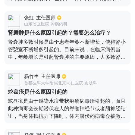
面也会有所不同。比较常见的就是波洛的脱皮，这种
脱皮主要是双手表面会脱一层白皮，但是双手不会痒
张虹
主任医师
痒，也不会发炎，这种状况在秋冬季也比较常见，一
山东省立医院 肾病内科
旦到了这个季节，双手的脚趾头就容易剥落，通常这
肾囊肿是什么原因引起的？需要怎么治疗？
种脱皮是不需要治疗，慢慢就会痊愈。在日常生活
肾囊肿多数时候是由于患者年龄不断增长，使得肾小
中，孩子的双手不要接触刺激性的东西，比如肥皂和
管憩室不断增多引起的。目前来说，在临床病例当
洗手液等等。
中，年龄增长是引起肾囊肿的主要原因，大多数肾囊
肿都属于单纯性的囊肿。目前研究发现，在80岁左
右，出现单纯性肾囊肿的几率在50%以上。检查发现
杨竹生
主任医师
存在由肾囊肿，如果并没有出现有明显的身体不适，
首都医科大学附属北京同仁医院 皮肤科
可以暂时不进行任何治疗。但是如果发现肾囊肿的直
蛇盘疮是什么原因引起的
径比较大，或者是某种已经对周围的组织或血管造成
蛇盘疮是由于感染水痘带状疱疹病毒所引起的，而且
有明显的压迫，就需要及时通过手术的方法进行治
此种病毒会长期潜伏在人的脊髓神经节或者颅神经结
疗。
里，当身体抵抗力下降时，体内潜伏的病毒会被激
活，沿神经活动，从而使神经发生炎症，出现神经痛
的症状，因此身体的每一个部位都可能会发病，比如