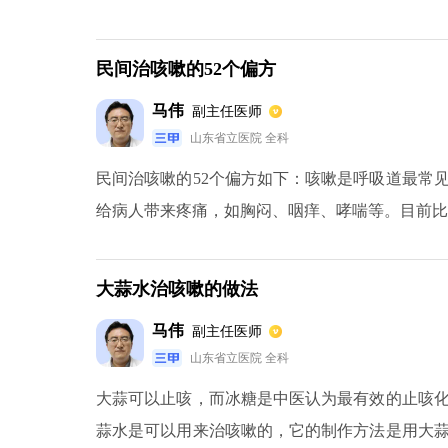
盖，将梨盖放入碗中，在水中蒸10分钟，关火，
别提醒的是，川贝冰糖梨不适合风寒咳嗽的人。
民间治咳嗽的52个偏方
马伟
副主任医师
山东省立医院 全科
民间治咳嗽的52个偏方如下：咳嗽是呼吸道最常
给病人带来疼痛，如胸闷、咽痒、哮喘等。目前比
姜片止咳、艾叶泡脚止咳、萝卜猪肺止咳汤、糖水
大蒜水治咳嗽的做法
马伟
副主任医师
山东省立医院 全科
大蒜可以止咳，而冰糖是中医认为最有效的止咳
蒜水是可以用来治咳嗽的，它的制作方法是用大