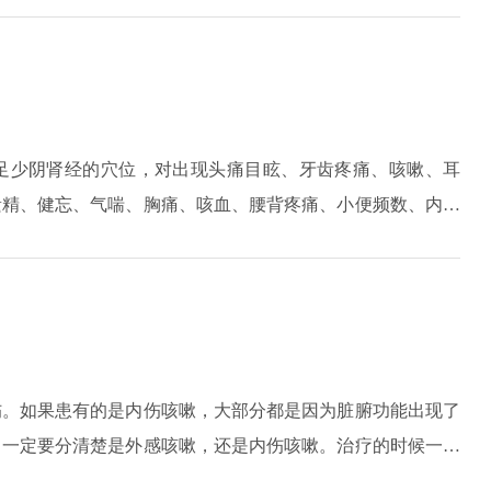
足少阴肾经的穴位，对出现头痛目眩、牙齿疼痛、咳嗽、耳
遗精、健忘、气喘、胸痛、咳血、腰背疼痛、小便频数、内踝
起到治疗的效果。
伤。如果患有的是内伤咳嗽，大部分都是因为脏腑功能出现了
，一定要分清楚是外感咳嗽，还是内伤咳嗽。治疗的时候一定
清热药，化痰止咳平喘药，理气药以及补虚药，都是比较不错