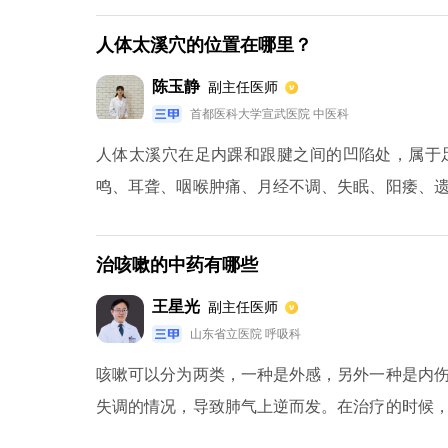
人体太溪穴的位置在哪里？
陈玉静
副主任医师
首都医科大学宣武医院 中医科
人体太溪穴在足内踝和跟腱之间的凹陷处，属于
鸣、耳聋、咽喉肿痛、月经不调、失眠、阳痿、
肿痛、下肢厥冷等症状，适度的按摩、艾灸，能够
治咳嗽的中药有哪些
王星光
副主任医师
山东省立医院 呼吸科
咳嗽可以分为两类，一种是外感，另外一种是内
失调的情况，导致肺气上逆而发。在治疗的时候
要结合症状，选择相应的中药方剂来治疗。目前