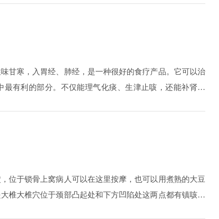
疗，一定要用辩证论治的原则治疗。
性味甘寒，入胃经、肺经，是一种很好的食疗产品。它可以治
中最有利的部分。不仅能理气化痰、生津止咳，还能补肾益
用价值蜂蜜，味甘，性温，性碱，具有补中益气、润肺止咳、
咳嗽的极好方法。第一种方法是将白萝卜洗净，切成丝，加入
汁，当果汁出现时吃萝卜丝。第二种方法是将萝卜切成块，加
如何吃:一天吃三次，吃两到三天才会有效果。可用于治疗风
穴，位于锁骨上窝病人可以在这里按摩，也可以用煮熟的大豆
是大椎大椎穴位于颈部凸起处和下方凹陷处这两点都有镇咳、
的功效。由于慢性咳嗽患者易散气，导致中气不足，按压足三