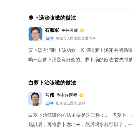
是以下做法：1.把大蒜切成薄片；2.把大蒜与冰糖
把蒸盅放入蒸锅中去蒸，大火烧开后转小火，再蒸
萝卜汤治咳嗽的做法
好后取出，放温饮用。
石颜军
主任医师
聊城市人民医院 普通内科
萝卜汤有润肺止咳功效，长期喝萝卜汤还有润肠
喝一点萝卜汤是有好处的。萝卜汤的做法:首先将
里，高压锅煮20分钟即可，萝卜汤可以趁热喝。
卜一起食用，有很好的润肠、通便止咳功效。萝
白萝卜治咳嗽的做法
效，同时萝卜汤还可以预防感冒。
马伟
副主任医师
山东省立医院 全科
白萝卜治咳嗽的方法主要是这三种：1、煮萝卜
熟以后，再将萝卜虑出来，然后喝水就可以了，一