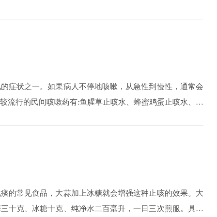
趁热喝清蒸汤。每天吃一次梨，具有很好的止咳效果。需要特
见的症状之一。如果病人不停地咳嗽，从急性到慢性，通常会
较流行的民间咳嗽药有:鱼腥草止咳水、蜂蜜鸡蛋止咳水、炒
鸡蛋止咳等。
化痰的常见食品，大蒜加上冰糖就会增强这种止咳的效果。大
蒜三十克、冰糖十克、纯净水二百毫升，一日三次煎服。具体