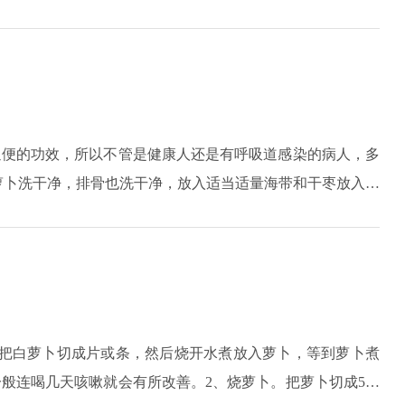
放入蒸盅内；3.加入适量水，水量约蒸盅高度的三分之二。4.
15分钟即可。注意此时大蒜水的颜色会有些淡绿的颜色。蒸
通便的功效，所以不管是健康人还是有呼吸道感染的病人，多
萝卜洗干净，排骨也洗干净，放入适当适量海带和干枣放入锅
另外也可以直接清煮萝卜，大概煮10分钟就可以了，可以和萝
卜汤治疗咳嗽，虽然是一种食疗方法，却有很好的辅助调理功
。把白萝卜切成片或条，然后烧开水煮放入萝卜，等到萝卜煮
般连喝几天咳嗽就会有所改善。2、烧萝卜。把萝卜切成5厘