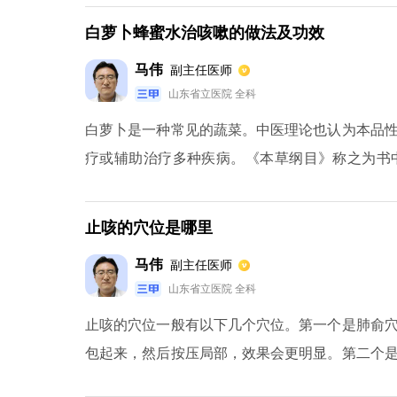
的治疗咳嗽的药物，也可以选择其他的药物帮助治
白萝卜蜂蜜水治咳嗽的做法及功效
马伟
副主任医师
山东省立医院 全科
白萝卜是一种常见的蔬菜。中医理论也认为本品
疗或辅助治疗多种疾病。《本草纲目》称之为书
气、止咳。因此，白萝卜在临床上具有一定的药
润肠解毒、美容养颜等功效。两者的结合是治疗
止咳的穴位是哪里
蜂蜜，搅拌均匀，放在玻璃瓶中一天，然后喝果
马伟
副主任医师
入适量的水煮熟，冷却后再加入适量的蜂蜜水饮用
山东省立医院 全科
寒、咳嗽、痰多。
止咳的穴位一般有以下几个穴位。第一个是肺俞
包起来，然后按压局部，效果会更明显。第二个
祛痰和平喘的作用。此外，还有足三里，有补气