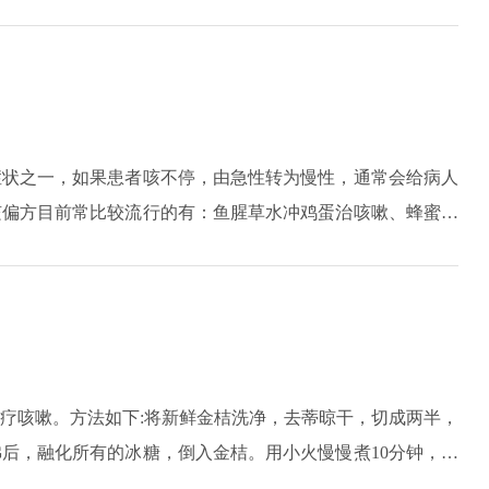
要用烤箱或者煤气灶，一定要放到火里面去烧，烧到半生不熟
有所缓解。3、炖萝卜汤。用白萝卜、白胡椒、生姜、陈皮放
后喝汤即可，这个方法主要适用于风寒感冒引起的咳嗽，祛痰
症状之一，如果患者咳不停，由急性转为慢性，通常会给病人
咳偏方目前常比较流行的有：鱼腥草水冲鸡蛋治咳嗽、蜂蜜鸡
萝卜猪肺汤是咳嗽、糖水冲鸡蛋补虚止咳等。
疗咳嗽。方法如下:将新鲜金桔洗净，去蒂晾干，切成两半，
后，融化所有的冰糖，倒入金桔。用小火慢慢煮10分钟，直
金桔放入玻璃罐中，在冰箱中冷藏几天后可以食用。