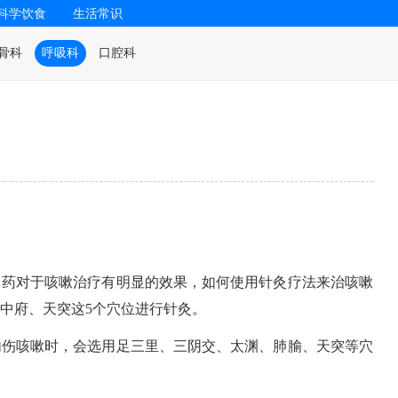
科学饮食
生活常识
骨科
呼吸科
口腔科
中药对于咳嗽治疗有明显的效果，如何使用针灸疗法来治咳嗽
中府、天突这5个穴位进行针灸。
内伤咳嗽时，会选用足三里、三阴交、太渊、肺腧、天突等穴