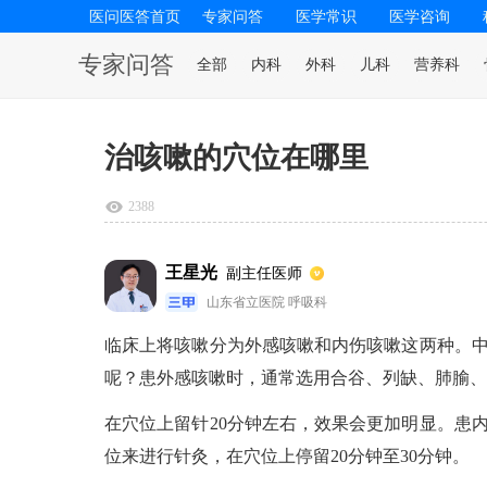
医问医答首页
专家问答
医学常识
医学咨询
专家问答
全部
内科
外科
儿科
营养科
治咳嗽的穴位在哪里
2388
王星光
副主任医师
山东省立医院 呼吸科
临床上将咳嗽分为外感咳嗽和内伤咳嗽这两种。
呢？患外感咳嗽时，通常选用合谷、列缺、肺腧、
在穴位上留针20分钟左右，效果会更加明显。患
位来进行针灸，在穴位上停留20分钟至30分钟。