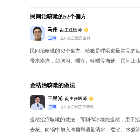
米的条状或者片放入炉火中烧，这个时候最好不
的时候，再拿出来趁热吃，吃上几次咳嗽，就会
民间治咳嗽的52个偏方
到一起煮，一般煮半个小时到一个小时，煮熟以
马伟
副主任医师
效果较好。
山东省立医院 全科
民间治咳嗽的52个偏方。咳嗽是呼吸道最常见的
带来疼痛，如胸闷、咽痒、哮喘等痛苦。民间止
蛋水治咳嗽、油炸姜片治咳嗽、艾叶泡脚治咳嗽、
金桔治咳嗽的做法
王星光
副主任医师
山东省立医院 呼吸科
金桔治疗咳嗽的做法：可制作冰糖炖金桔，用于治
去核。向锅中加入冰糖和适量清水，煮沸。水煮沸
到糖水变稠。关掉火，让它冷却。浸泡一夜后，将