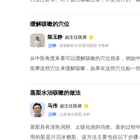
三九天使用穴位贴敷治疗，只需三伏天或三十九
约需要三个疗程。
缓解咳嗽的穴位
陈玉静
副主任医师
首都医科大学宣武医院 中医科
从中医角度来看可以缓解咳嗽的穴位很多，例如
按摩这些穴位来缓解咳嗽，如果在这些穴位贴一
的患者有一定的缓解作用，对咳嗽的治疗没有根
行治疗，然后结合按摩穴位的方法可以起到更好
蒸梨水治咳嗽的做法
效果比较好。不然对于成年患者穴位往往比较深
马伟
副主任医师
染导致的咳嗽，需要定时的采用抗生素以及抗病毒
山东省立医院 全科
蒸梨具有清热润肺、止咳化痰的功效。蒸的过程
用的梨是川贝冰糖梨。该方法主要包括以下步骤