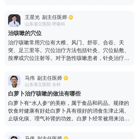
喘等。目前，民间常用的止咳药物有:鱼腥草治咳嗽、
蜂蜜鸡蛋水止咳、油炸姜片止咳、艾叶泡脚止咳、萝
王星光
副主任医师
卜猪肺汤止咳、糖水冲鸡蛋补虚止咳等。
山东省立医院 呼吸科
治咳嗽的穴位
治疗咳嗽常用穴位有大椎、风门、舒菲、合谷、天
突、足三里等。穴位治疗方法包括针灸、穴位贴敷、
按摩或穴位注射等。对于急性咳嗽患者，针灸治疗的
一般疗程约为七天。对于慢性咳嗽患者，建议患者每
年三伏天或三九天使用穴位贴敷治疗，只需三伏天或
马伟
副主任医师
三十九天在医院使用穴位贴敷，或进行自体血注射，
山东省立医院 全科
疗程约为七天，约需要三个疗程。
白萝卜治疗咳嗽的做法有哪些
白萝卜有“水人参”的美称，属于食品和药品。规律的
饮食对健康有好处白萝卜具有很好的消食生津止渴、
止咳化痰、理气补肾的功效。白萝卜经常被用来治疗
咳嗽，用白萝卜治疗咳嗽有很多方法。白萝卜有“水
参”的美称，属于食品和药品白萝卜和蜂蜜被制成白
马伟
副主任医师