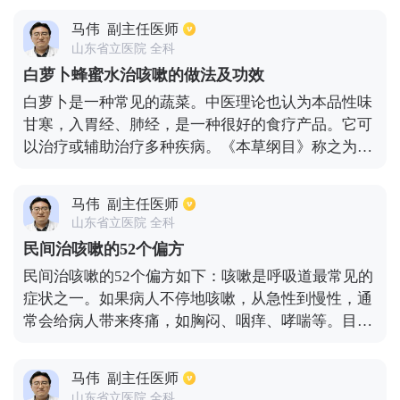
卜切成5厘米的条状或者片放入炉火中烧，这个时候
马伟
副主任医师
最好不要用烤箱或者煤气灶，一定要放到火里面去
山东省立医院 全科
烧，烧到半生不熟的时候，再拿出来趁热吃，吃上几
白萝卜蜂蜜水治咳嗽的做法及功效
次咳嗽，就会有所缓解。3、炖萝卜汤。用白萝卜、
白萝卜是一种常见的蔬菜。中医理论也认为本品性味
白胡椒、生姜、陈皮放到一起煮，一般煮半个小时到
甘寒，入胃经、肺经，是一种很好的食疗产品。它可
一个小时，煮熟以后喝汤即可，这个方法主要适用于
以治疗或辅助治疗多种疾病。《本草纲目》称之为书
风寒感冒引起的咳嗽，祛痰效果较好。
中最有利的部分。不仅能理气化痰、生津止咳，还能
补肾益气、止咳。因此，白萝卜在临床上具有一定的
马伟
副主任医师
药用价值蜂蜜，味甘，性温，性碱，具有补中益气、
山东省立医院 全科
润肺止咳、润肠解毒、美容养颜等功效。两者的结合
民间治咳嗽的52个偏方
是治疗咳嗽的极好方法。第一种方法是将白萝卜洗
民间治咳嗽的52个偏方如下：咳嗽是呼吸道最常见的
净，切成丝，加入蜂蜜，搅拌均匀，放在玻璃瓶中一
症状之一。如果病人不停地咳嗽，从急性到慢性，通
天，然后喝果汁，当果汁出现时吃萝卜丝。第二种方
常会给病人带来疼痛，如胸闷、咽痒、哮喘等。目前
法是将萝卜切成块，加入适量的水煮熟，冷却后再加
比较流行的民间咳嗽药有:鱼腥草止咳水、蜂蜜鸡蛋止
入适量的蜂蜜水饮用如何吃:一天吃三次，吃两到三天
咳水、炒姜片止咳、艾叶泡脚止咳、萝卜猪肺止咳
才会有效果。可用于治疗风寒、咳嗽、痰多。
马伟
副主任医师
汤、糖水鸡蛋止咳等。
山东省立医院 全科