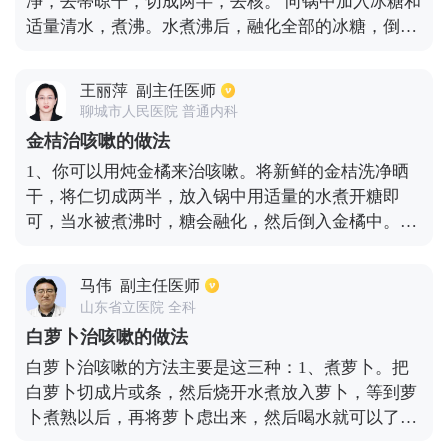
净，去蒂晾干，切成两半，去核。 向锅中加入冰糖和
冒。
适量清水，煮沸。水煮沸后，融化全部的冰糖，倒入
金桔。用小火慢慢煮10分钟，直到糖水变稠。关掉
火，让它冷却。浸泡一夜将金橘放入玻璃罐中，在冰
王丽萍
副主任医师
箱中冷藏几天后再食用。
聊城市人民医院 普通内科
金桔治咳嗽的做法
1、你可以用炖金橘来治咳嗽。将新鲜的金桔洗净晒
干，将仁切成两半，放入锅中用适量的水煮开糖即
可，当水被煮沸时，糖会融化，然后倒入金橘中。轻
轻煮10分钟，直到糖稠，热量冷却。浸泡一晚后，将
金橘放入玻璃罐中，冷藏几天后再上桌。2、金橘蜂
马伟
副主任医师
蜜茶，准备三片或四片金橘，放入杯中。喝水时用蜂
山东省立医院 全科
蜜调味。
白萝卜治咳嗽的做法
白萝卜治咳嗽的方法主要是这三种：1、煮萝卜。把
白萝卜切成片或条，然后烧开水煮放入萝卜，等到萝
卜煮熟以后，再将萝卜虑出来，然后喝水就可以了，
一般连喝几天咳嗽就会有所改善。2、烧萝卜。把萝