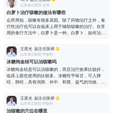
萝卜水。咳嗽的人经常喝一些来缓解咳嗽。效果非常
山东省立医院 全科
好，制备方法简单。将白萝卜切成丝，放在干净的瓶
白萝卜治疗咳嗽的做法有哪些
子里，加入蜂蜜，密封过夜，得到白萝卜水。蜂蜜可
众所周知，咳嗽有很多原因。除了药物治疗之外，食
以增强白萝卜的镇咳作用，滋润皮肤，解毒，保护肠
疗性治疗也可以在临床上用于辅助咳嗽的治疗。在常
道健康，适合经常咳嗽的人饮用。白萝卜洗净后直接
用的食疗方法中，白萝卜是一种。白萝卜，如何治疗
生吃。还具有镇咳作用，可促进胃肠蠕动和排气，缓
咳嗽，主要有以下方法，可以治疗咳嗽:1:将生姜切成
解胀气和便秘症状。患有口腔溃疡的人可以服用白萝
3-5片，将50克白萝卜切成丝，在锅里煮20分钟左
卜来补充维生素C，这样可以迅速恢复溃疡，预防感
王星光
副主任医师
右，加入红糖调味，如果有鼻塞，还可以加入一根葱
冒。白萝卜和生姜陈皮可以在水中煮沸饮用。镇咳和
山东省立医院 呼吸科
白。2.白萝卜陈皮汤具有止咳化痰、健脾和胃、理气
祛痰作用可加倍。生姜能祛寒保暖，增强抵抗力。陈
冰糖炖金桔可以治咳嗽吗
消积的功效。白萝卜片是凉的，陈皮是温暖干燥的。
皮能促进胃肠蠕动和消化，理气解郁，润肺止咳。白
冰糖炖金桔是可以治咳嗽的，而且治疗效果比较好，
两者相辅相成，汤可以是中性和温暖的。3.对于大便
萝卜，生姜，陈皮开水，咳嗽人喝，舒适肺痰少，咳
临床上面也使用的比较多。冰糖性平味甘，可入脾
干燥，如果几天不排干，简单的方法是用白萝卜水直
嗽很快改善经常吃白萝卜的人免疫力很强，咳嗽和痰
经、肺经，具有润肺、补中、和胃、益气的功效。由
接给病人服用，也可以起到很好的通便作用。同时，
很少，感冒也很少。
于冰糖能润肺止咳、养阴生津，所以能辅助治疗干咳
还可以加入适量的蜂蜜，起到良好的止咳作用。
无痰、肺燥咳嗽、咳痰带血等症，适用于肺虚、肺
王星光
副主任医师
燥、风寒劳累引起的咳嗽。而且对口疮、小儿疟疾、
山东省立医院 呼吸科
风火牙痛也有比较好的治疗作用。金桔又名金柑，含
治咳嗽的穴位在哪里