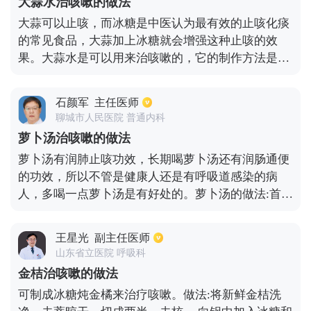
大蒜水治咳嗽的做法
嗽的人。
大蒜可以止咳，而冰糖是中医认为最有效的止咳化痰
的常见食品，大蒜加上冰糖就会增强这种止咳的效
果。大蒜水是可以用来治咳嗽的，它的制作方法是用
大蒜三十克、冰糖十克、纯净水二百毫升，一日三次
煎服。具体是以下做法：1.把大蒜切成薄片；2.把大
石颜军
主任医师
蒜与冰糖放入蒸盅内；3.加入适量水，水量约蒸盅高
聊城市人民医院 普通内科
度的三分之二。4.把蒸盅放入蒸锅中去蒸，大火烧开
萝卜汤治咳嗽的做法
后转小火，再蒸15分钟即可。注意此时大蒜水的颜色
萝卜汤有润肺止咳功效，长期喝萝卜汤还有润肠通便
会有些淡绿的颜色。蒸好后取出，放温饮用。
的功效，所以不管是健康人还是有呼吸道感染的病
人，多喝一点萝卜汤是有好处的。萝卜汤的做法:首先
将萝卜洗干净，排骨也洗干净，放入适当适量海带和
干枣放入锅里，高压锅煮20分钟即可，萝卜汤可以趁
王星光
副主任医师
热喝。另外也可以直接清煮萝卜，大概煮10分钟就可
山东省立医院 呼吸科
以了，可以和萝卜一起食用，有很好的润肠、通便止
金桔治咳嗽的做法
咳功效。萝卜汤治疗咳嗽，虽然是一种食疗方法，却
可制成冰糖炖金橘来治疗咳嗽。做法:将新鲜金桔洗
有很好的辅助调理功效，同时萝卜汤还可以预防感