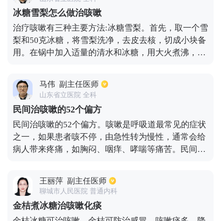
冰糖雪梨怎么做治咳嗽
治疗咳嗽有三种主要方法:冰糖雪梨。首先，取一个雪
梨和50克冰糖，将雪梨洗净，去皮去核，切成小块备
用。在锅中加入适量的清水和冰糖，用大火煮沸，加
入准备好的雪梨片，用小火煮10分钟后再吃。第二，
拿一个雪梨，切掉五分之一的顶部，用勺子和刀子挖
马伟
副主任医师
出内部核心，在挖空的部分放入冰糖，然后放回五分
山东省立医院 全科
之一的梨顶部，用牙签固定，把整个梨放入锅里，蒸
民间治咳嗽的52个偏方
一个小时，然后从锅里拿出来。第三，把冰糖和雪梨
民间治咳嗽的52个偏方。咳嗽是呼吸道最常见的症状
放在豆浆机里挤成果汁，这种方法也不错。
之一，如果患者咳不停，由急性转为慢性，通常会给
病人带来疼痛，如胸闷、咽痒、哮喘等痛苦。民间止
咳偏方目前常比较流行的有：鱼腥草水冲鸡蛋治咳
嗽、蜂蜜鸡蛋水治咳嗽、油炸姜片治咳嗽、艾叶泡脚
王丽萍
副主任医师
治咳嗽、萝卜猪肺汤是咳嗽、糖水冲鸡蛋补虚止咳
聊城市人民医院 普通内科
等。
金桔煮冰糖治咳嗽化痰
金桔冰糖可治咳嗽，金桔可防治感冒、咳嗽痰多、降