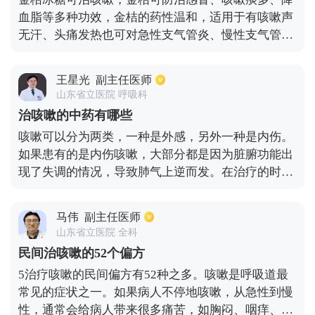
血脂等多种功效，金桔的药性温和，适用于有咳嗽声
无汗、头痛发热也可对急性支气管炎、慢性支气管炎
有一定的辅助治疗作用，但轻微咳嗽可用金桔、咳嗽
发炎的情况，可服药进行治疗。金桔煮冰糖的做法是
王星光
副主任医师
将金橘冰糖水煮开，准备三四片金橘，放入杯中，用
山东省立医院 呼吸科
冰糖调味。
治咳嗽的中药有哪些
咳嗽可以分为两类，一种是外感，另外一种是内伤。
如果患有的是内伤咳嗽，大部分都是因为脏腑功能出
现了失调的情况，导致肺气上逆而发。在治疗的时
候，一定要分清楚是外感咳嗽，还是内伤咳嗽。治疗
的时候一定要结合症状，选择相应的中药方剂来治
马伟
副主任医师
疗。目前清热药，化痰止咳平喘药，理气药以及补虚
山东省立医院 全科
药，都是比较不错的治疗咳嗽的药物，也可以选择其
民间治咳嗽的52个偏方
他的药物帮助治疗，一定要用辩证论治的原则治疗。
5治疗咳嗽的民间偏方有52种之多。咳嗽是呼吸道最
常见的症状之一。如果病人不停地咳嗽，从急性到慢
性，通常会给病人带来很多痛苦，如胸闷、咽痒、气