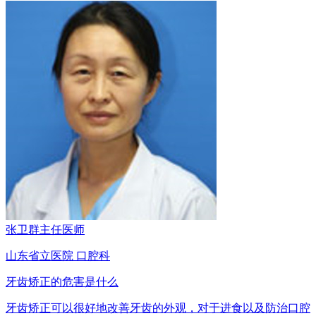
张卫群
主任医师
山东省立医院 口腔科
牙齿矫正的危害是什么
牙齿矫正可以很好地改善牙齿的外观，对于进食以及防治口腔