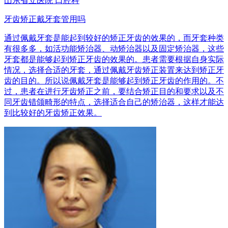
山东省立医院 口腔科
牙齿矫正戴牙套管用吗
通过佩戴牙套是能起到较好的矫正牙齿的效果的，而牙套种类
有很多多，如活功能矫治器、动矫治器以及固定矫治器，这些
牙套都是能够起到矫正牙齿的效果的。患者需要根据自身实际
情况，选择合适的牙套，通过佩戴牙齿矫正装置来达到矫正牙
齿的目的。所以说佩戴牙套是能够起到矫正牙齿的作用的。不
过，患者在进行牙齿矫正之前，要结合矫正目的和要求以及不
同牙齿错颌畸形的特点，选择适合自己的矫治器，这样才能达
到比较好的牙齿矫正效果。