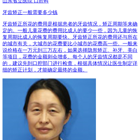
山东省立医院 口腔科
牙齿矫正一般需要多少钱
牙齿矫正所花的费用是根据患者的牙齿情况，矫正周期等来确
定的。一般儿童花费的费用比成人的要少一些，因为儿童的恢
复周期比成人的恢复周期要快。牙齿矫正所花的费用还与所在
的城市有关，大城市的花费要比小城市的花费高一些。一般来
说价格在一万元到三万左右，如果选择隐形矫正、补牙、美白
等项目，花费的金额则会增多。每个人的牙齿情况都是不同
的，建议先到口腔部门进行检查，根据具体情况让医生制定详
细的矫正计划，才能确定最终的金额。