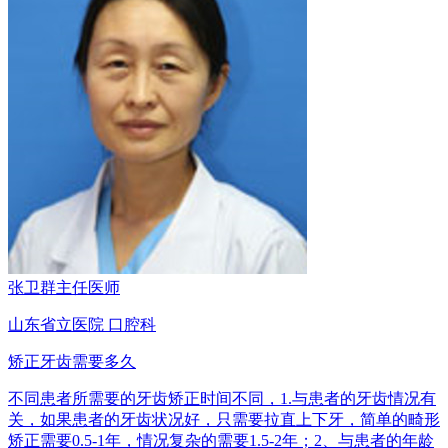
张卫群
主任医师
山东省立医院 口腔科
矫正牙齿需要多久
不同患者所需要的牙齿矫正时间不同，1.与患者的牙齿情况有
关，如果患者的牙齿状况好，只需要拉直上下牙，简单的畸形
矫正需要0.5-1年，情况复杂的需要1.5-2年；2、与患者的年龄