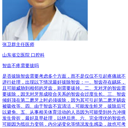
张卫群
主任医师
山东省立医院 口腔科
智齿不疼需要拔吗
是否拔除智齿需要考虑多个方面，而不是仅仅不引起疼痛就不
进行处理，出现以下情况最好拔除智齿：一、智齿存在龋坏，
且可能威胁到相邻的牙齿，则需要拔掉。二、无对牙的智齿需
要拔除，因无对牙形成咬合关系的智齿会过度生长。三、智齿
倾斜顶在第二磨牙上时必须拔除，因为其可引起第二磨牙龋齿
被吸收等。四、由于智齿不宜清洁，可能发生蛀牙，拔除后可
以避免。五、从事相关体育活动的人员因为可能受到外力冲撞
发生骨折，最好及早处理，以绝后患。六、完全埋伏的智齿也
可能因为抵抗力变弱，内分泌变化等情况发生感染，故也可考