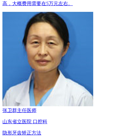
高，大概费用需要在5万元左右。
张卫群
主任医师
山东省立医院 口腔科
隐形牙齿矫正方法