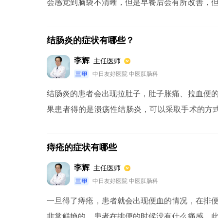
会感觉到脑袋不清晰，但是早餐后会有所改善，
筋，这也是比较常见的症状，一些患者还会出现
引起的。看东西不清，出现视力问题是因为血液
结肠炎的症状有哪些？
高血脂临床症状没有特异性，而且前期症状往往
李辉
主任医师
时一定要定期的检查。
中日友好医院 中医肛肠科
结肠炎的患者会出现拉肚子，肚子胀痛、拉血便
果患者得的是溃疡性结肠炎，可以采取手术的方
要到医院检查一下，检查结果出来之后，再听从医
痔疮的症状有哪些
李辉
主任医师
中日友好医院 中医肛肠科
一旦得了痔疮，患者就会出现便血的情况，在排
非常鲜艳的，患者在排便的时候没有什么痛感。