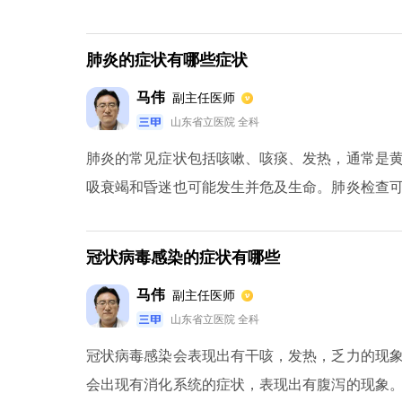
的红肿疼痛或者是胸部的疼痛，大小便方面会出
舌苔偏黄的症状，脉象会出现脉速率的偏快的症状
肺炎的症状有哪些症状
马伟
副主任医师
山东省立医院 全科
肺炎的常见症状包括咳嗽、咳痰、发热，通常是
吸衰竭和昏迷也可能发生并危及生命。肺炎检查
罗音。胸片或肺部CT可显示炎症浸润影。对于
细胞会增加，相应的中性粒细胞、中性粒细胞百分
冠状病毒感染的症状有哪些
时，白细胞是正常的。当病毒被感染时，白细胞
马伟
副主任医师
和其他相关的抗生素可以用于细菌感染。非典型致
山东省立医院 全科
冠状病毒感染会表现出有干咳，发热，乏力的现
会出现有消化系统的症状，表现出有腹泻的现象