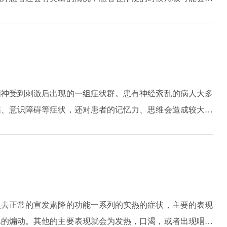
瘙痒的情况。
精神受到刺激后出现的一组症状群。患有神经紊乱的病人大多
搐、意识障碍等症状，还对患者的记忆力、思维会造成较大的
维生素B1，能够起到一定的改善作用。
失去正常的宣发肃降的功能一系列的实热的症状，主要的表现
翼的煽动。其他的主要表现就会为发热，口渴，或者出现咽喉