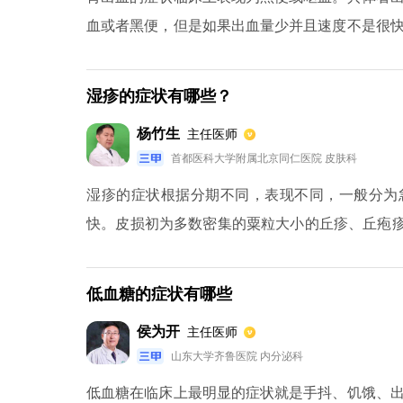
血或者黑便，但是如果出血量少并且速度不是很
现黑便的情况。另外，出血量大的话会呕血，超过
身血量的30％甚至50％，患者就会休克。
湿疹的症状有哪些？
杨竹生
主任医师
首都医科大学附属北京同仁医院 皮肤科
湿疹的症状根据分期不同，表现不同，一般分为
快。皮损初为多数密集的粟粒大小的丘疹、丘疱疹
急性湿疹：急性湿疹炎症减轻后，皮损以小丘疹
性、亚急性湿疹反复发作而成，皮损炎症减轻，皮
低血糖的症状有哪些
侯为开
主任医师
山东大学齐鲁医院 内分泌科
低血糖在临床上最明显的症状就是手抖、饥饿、