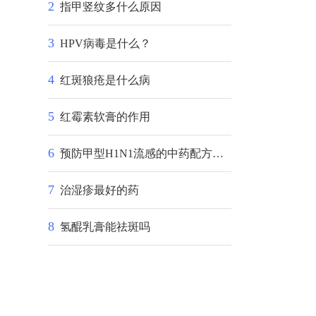
2
指甲竖纹多什么原因
3
HPV病毒是什么？
4
红斑狼疮是什么病
5
红霉素软膏的作用
6
预防甲型H1N1流感的中药配方是什么？
7
治湿疹最好的药
8
氢醌乳膏能祛斑吗