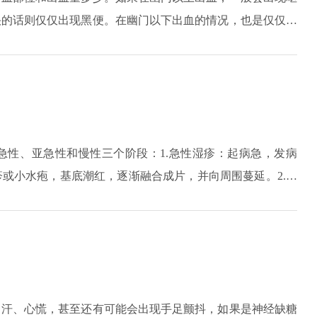
快的话则仅仅出现黑便。在幽门以下出血的情况，也是仅仅出
400毫升可能会造成贫血，伴头晕、乏力症状，如果达到全
急性、亚急性和慢性三个阶段：1.急性湿疹：起病急，发病
或小水疱，基底潮红，逐渐融合成片，并向周围蔓延。2.亚
、结痂和鳞屑为主，皮损为点状糜烂。3.慢性湿疹：常因急
疹增厚，苔藓样变，并伴有色素沉着或者色素减退斑。
出汗、心慌，甚至还有可能会出现手足颤抖，如果是神经缺糖