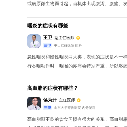
或病原微生物而引起，当机体出现腹泻、腹痛、
性的治疗。尤其是老人和儿童，由于身体抵抗力比
咽炎的症状有哪些
王卫
副主任医师
中日友好医院 眼科
急性咽炎和慢性咽炎两大类，表现的症状是不一
行吞咽动作时，咽喉的疼痛会特别严重，所以疼
疼痛，患者会感觉到在咽部有异物和痰，就会不
痒、有异物为主，疼痛是很轻微的，全身也没有
高血脂的症状有哪些？
两个季节时，发病率会增加。反流性咽炎会受到
侯为开
主任医师
性咽炎表现，又根据不同的分型出现不同症状。
山东大学齐鲁医院 内分泌科
高血脂跟不良的饮食习惯有很大的关系，高血脂