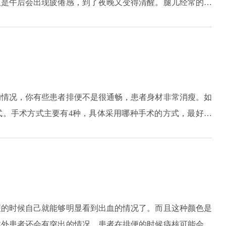
但是午后会出现疲倦感，到了夜晚又变得清醒。腿儿经常的抽
小腿发凉和麻木的情况，这是因为腿部肌肉中的胆固醇积聚而
变得粘稠，流动的速度慢，从而造成了视网膜暂时性的缺氧。
不明显。多数患者是在体检的状况下才得知患有此病，因此平
的情况，你有些患者排便不是很通畅，患者身材非常消瘦。如
式。手术方式主要有4种，具体采用哪种手术的方式，最好先
生的嘱咐，采取相应的治疗方式。
便的时候自己就能够明显看到出血的情况了。而且这种颜色是
此外患者还会有突出的情况，患者在排便的时候痔核可能会拖