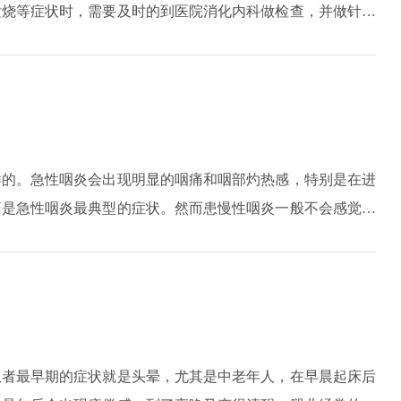
发烧等症状时，需要及时的到医院消化内科做检查，并做针对
较弱，以免由于不耐受而出现严重的脱水。
样的。急性咽炎会出现明显的咽痛和咽部灼热感，特别是在进
痛是急性咽炎最典型的症状。然而患慢性咽炎一般不会感觉到
断的咳嗽，但是异物却总是咳不出也咽不下，所以慢性咽炎以
症状。慢性的过敏性咽炎表现为咽痒和咳嗽，特别是到了春秋
慢性咳嗽困扰，咽痒、声嘶、吞咽食物困难等症状。所以，慢
患者最早期的症状就是头晕，尤其是中老年人，在早晨起床后