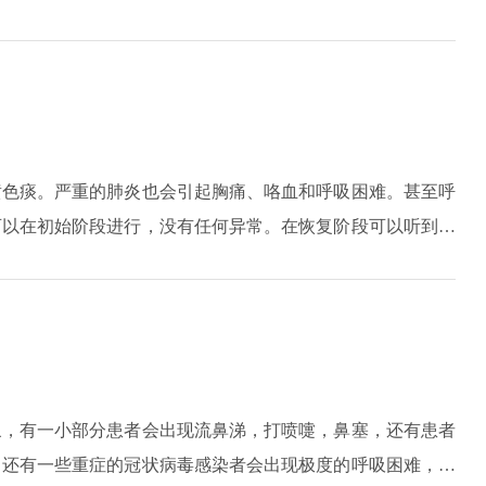
现小便的短黄或者是大便的秘结，舌苔舌质方面会出现舌红和
。
黄色痰。严重的肺炎也会引起胸痛、咯血和呼吸困难。甚至呼
可以在初始阶段进行，没有任何异常。在恢复阶段可以听到湿
不同的致病菌，白细胞也是不同的。例如，当细菌感应时，白
比、C-反应蛋白和降钙素原也会增加。当非典型致病菌感染
正常或低于正常水平。不同的病原菌被不同的对待，头孢菌素
病菌感染可使用大环内酯类抗生素或喹诺酮类抗生素。
象，有一小部分患者会出现流鼻涕，打喷嚏，鼻塞，还有患者
。还有一些重症的冠状病毒感染者会出现极度的呼吸困难，胸