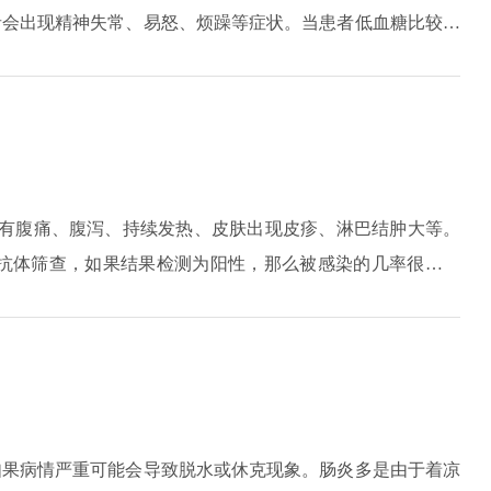
者会出现精神失常、易怒、烦躁等症状。当患者低血糖比较严
，经常反复就容易导致脑细胞受到损伤，出现智力低下、反应
状有腹痛、腹泻、持续发热、皮肤出现皮疹、淋巴结肿大等。
v抗体筛查，如果结果检测为阳性，那么被感染的几率很大。
交或使用不安全的注射器。
如果病情严重可能会导致脱水或休克现象。肠炎多是由于着凉