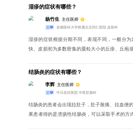
引起的。看东西不清，出现视力问题是因为血液
湿疹的症状有哪些？
高血脂临床症状没有特异性，而且前期症状往往
杨竹生
主任医师
时一定要定期的检查。
首都医科大学附属北京同仁医院 皮肤科
湿疹的症状根据分期不同，表现不同，一般分为
快。皮损初为多数密集的粟粒大小的丘疹、丘疱疹
急性湿疹：急性湿疹炎症减轻后，皮损以小丘疹
性、亚急性湿疹反复发作而成，皮损炎症减轻，皮
结肠炎的症状有哪些？
李辉
主任医师
中日友好医院 中医肛肠科
结肠炎的患者会出现拉肚子，肚子胀痛、拉血便
果患者得的是溃疡性结肠炎，可以采取手术的方
要到医院检查一下，检查结果出来之后，再听从医