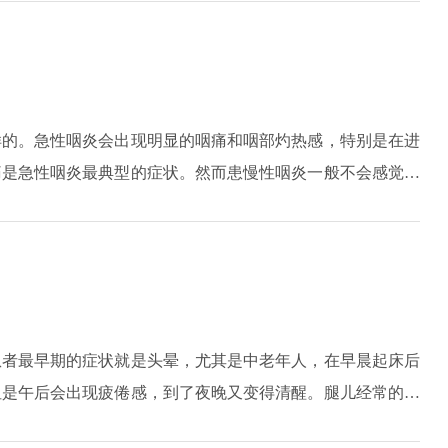
样的。急性咽炎会出现明显的咽痛和咽部灼热感，特别是在进
痛是急性咽炎最典型的症状。然而患慢性咽炎一般不会感觉到
断的咳嗽，但是异物却总是咳不出也咽不下，所以慢性咽炎以
症状。慢性的过敏性咽炎表现为咽痒和咳嗽，特别是到了春秋
慢性咳嗽困扰，咽痒、声嘶、吞咽食物困难等症状。所以，慢
患者最早期的症状就是头晕，尤其是中老年人，在早晨起床后
但是午后会出现疲倦感，到了夜晚又变得清醒。腿儿经常的抽
小腿发凉和麻木的情况，这是因为腿部肌肉中的胆固醇积聚而