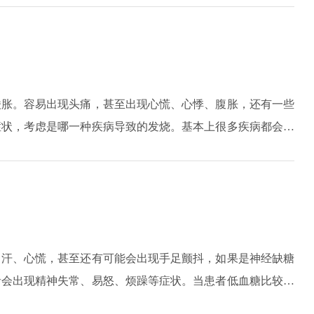
酸胀。容易出现头痛，甚至出现心慌、心悸、腹胀，还有一些
症状，考虑是哪一种疾病导致的发烧。基本上很多疾病都会导
非感染性疾病。感染性疾病主要是一些病毒、细菌、真菌、支
疾病，包括的是身体基础代谢率增高的一些疾病，比如甲亢，
体的诊断以及临床症状进行治疗。
出汗、心慌，甚至还有可能会出现手足颤抖，如果是神经缺糖
者会出现精神失常、易怒、烦躁等症状。当患者低血糖比较严
，经常反复就容易导致脑细胞受到损伤，出现智力低下、反应