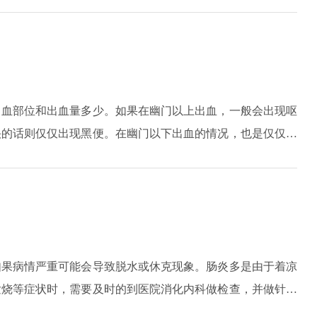
等 如果出现低烧，最有可能感染的病
染性疾病的可能性，如
相应治疗。
出血部位和出血量多少。如果在幽门以上出血，一般会出现呕
快的话则仅仅出现黑便。在幽门以下出血的情况，也是仅仅出
400毫升可能会造成贫血，伴头晕、乏力症状，如果达到全
如果病情严重可能会导致脱水或休克现象。肠炎多是由于着凉
发烧等症状时，需要及时的到医院消化内科做检查，并做针对
较弱，以免由于不耐受而出现严重的脱水。