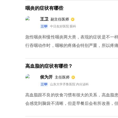
迟钝等。
咽炎的症状有哪些
王卫
副主任医师
中日友好医院 眼科
急性咽炎和慢性咽炎两大类，表现的症状是不一
行吞咽动作时，咽喉的疼痛会特别严重，所以疼
疼痛，患者会感觉到在咽部有异物和痰，就会不
痒、有异物为主，疼痛是很轻微的，全身也没有
高血脂的症状有哪些？
两个季节时，发病率会增加。反流性咽炎会受到
侯为开
主任医师
性咽炎表现，又根据不同的分型出现不同症状。
山东大学齐鲁医院 内分泌科
高血脂跟不良的饮食习惯有很大的关系，高血脂
会感觉到脑袋不清晰，但是早餐后会有所改善，
筋，这也是比较常见的症状，一些患者还会出现