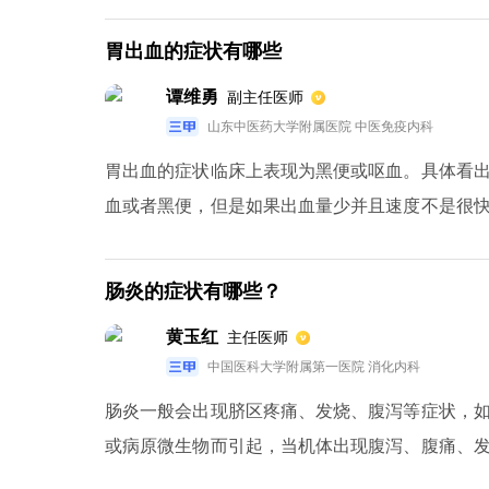
原因是感染，包括细菌感染、病毒感染、真菌感染、衣原体或支原体感染
原体应该是结核分枝杆菌，因此应进行相关检查以明确诊断。 同时，也不排除其他非传
胃出血的症状有哪些
结缔组织病、肿瘤热吸收等。因此，应明确诊断并
谭维勇
副主任医师
山东中医药大学附属医院 中医免疫内科
胃出血的症状临床上表现为黑便或呕血。具体看
血或者黑便，但是如果出血量少并且速度不是很
现黑便的情况。另外，出血量大的话会呕血，超过
身血量的30％甚至50％，患者就会休克。
肠炎的症状有哪些？
黄玉红
主任医师
中国医科大学附属第一医院 消化内科
肠炎一般会出现脐区疼痛、发烧、腹泻等症状，
或病原微生物而引起，当机体出现腹泻、腹痛、
性的治疗。尤其是老人和儿童，由于身体抵抗力比