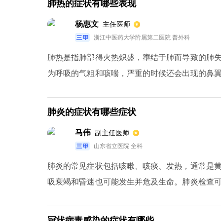
肺热的症状有哪些表现
杨惠文
主任医师
浙江中医药大学附属第二医院 普外科
肺热是指肺部得火热炽盛，壅结于肺而导致的肺
为呼吸的气粗和咳喘，严重的时候还会出现的鼻
的红肿疼痛或者是胸部的疼痛，大小便方面会出
舌苔偏黄的症状，脉象会出现脉速率的偏快的症状
肺炎的症状有哪些症状
马伟
副主任医师
山东省立医院 全科
肺炎的常见症状包括咳嗽、咳痰、发热，通常是
吸衰竭和昏迷也可能发生并危及生命。肺炎检查
罗音。胸片或肺部CT可显示炎症浸润影。对于
细胞会增加，相应的中性粒细胞、中性粒细胞百分
冠状病毒感染的症状有哪些