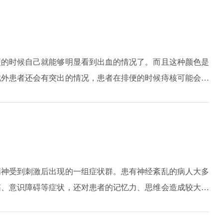
便的时候自己就能够明显看到出血的情况了。而且这种颜色是
此外患者还会有突出的情况，患者在排便的时候痔核可能会拖
瘙痒的情况。
精神受到刺激后出现的一组症状群。患有神经紊乱的病人大多
搐、意识障碍等症状，还对患者的记忆力、思维会造成较大的
维生素B1，能够起到一定的改善作用。