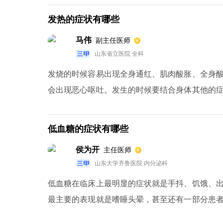
发热的症状有哪些
马伟
副主任医师
山东省立医院 全科
发烧的时候容易出现全身通红、肌肉酸胀、全身
会出现恶心呕吐。发生的时候要结合身体其他的
致发烧，常见导致发烧的疾病分为感染性疾病和
原体、衣原体，还有些寄生虫等感染。非感染性
低血糖的症状有哪些
还有一些其他的风湿免疫系统的疾病，需要结合具
侯为开
主任医师
山东大学齐鲁医院 内分泌科
低血糖在临床上最明显的症状就是手抖、饥饿、
最主要的表现就是嗜睡头晕，甚至还有一部分患
重的情况下，还有可能会丧失意识，甚至是昏迷