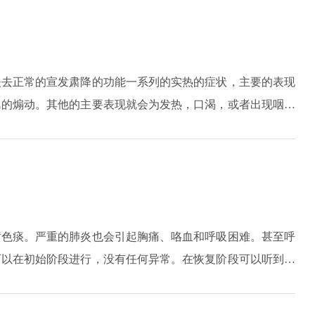
失去正常的宣发肃降的功能一系列的实热的症状，主要的表现
翼的煽动。其他的主要表现就会为发热，口渴，或者出现咽喉
现小便的短黄或者是大便的秘结，舌苔舌质方面会出现舌红和
。
黄色痰。严重的肺炎也会引起胸痛、咯血和呼吸困难。甚至呼
可以在初始阶段进行，没有任何异常。在恢复阶段可以听到湿
不同的致病菌，白细胞也是不同的。例如，当细菌感应时，白
比、C-反应蛋白和降钙素原也会增加。当非典型致病菌感染