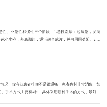
变得粘稠，流动的速度慢，从而造成了视网膜暂时性的缺氧。
不明显。多数患者是在体检的状况下才得知患有此病，因此平
急性、亚急性和慢性三个阶段：1.急性湿疹：起病急，发病
或小水疱，基底潮红，逐渐融合成片，并向周围蔓延。2.亚
、结痂和鳞屑为主，皮损为点状糜烂。3.慢性湿疹：常因急
疹增厚，苔藓样变，并伴有色素沉着或者色素减退斑。
的情况，你有些患者排便不是很通畅，患者身材非常消瘦。如
式。手术方式主要有4种，具体采用哪种手术的方式，最好先
生的嘱咐，采取相应的治疗方式。