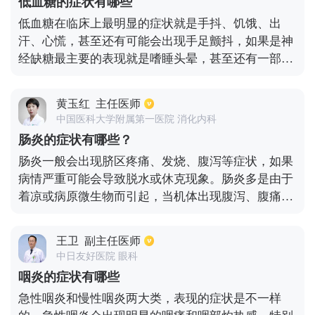
低血糖的症状有哪些
克。
低血糖在临床上最明显的症状就是手抖、饥饿、出
汗、心慌，甚至还有可能会出现手足颤抖，如果是神
经缺糖最主要的表现就是嗜睡头晕，甚至还有一部分
患者会出现精神失常、易怒、烦躁等症状。当患者低
血糖比较严重的情况下，还有可能会丧失意识，甚至
黄玉红
主任医师
是昏迷，经常反复就容易导致脑细胞受到损伤，出现
中国医科大学附属第一医院 消化内科
智力低下、反应迟钝等。
肠炎的症状有哪些？
肠炎一般会出现脐区疼痛、发烧、腹泻等症状，如果
病情严重可能会导致脱水或休克现象。肠炎多是由于
着凉或病原微生物而引起，当机体出现腹泻、腹痛、
发烧等症状时，需要及时的到医院消化内科做检查，
并做针对性的治疗。尤其是老人和儿童，由于身体抵
王卫
副主任医师
抗力比较弱，以免由于不耐受而出现严重的脱水。
中日友好医院 眼科
咽炎的症状有哪些
急性咽炎和慢性咽炎两大类，表现的症状是不一样