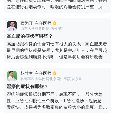
的。急性咽炎会出现明显的咽痛和咽部灼热感，特别
是在进行吞咽动作时，咽喉的疼痛会特别严重，所以
疼痛是急性咽炎最典型的症状。然而患慢性咽炎一般
不会感觉到疼痛，患者会感觉到在咽部有异物和痰，
侯为开
主任医师
就会不断的咳嗽，但是异物却总是咳不出也咽不下，
山东大学齐鲁医院 内分泌科
所以慢性咽炎以痒、有异物为主，疼痛是很轻微的，
高血脂的症状有哪些？
全身也没有症状。慢性的过敏性咽炎表现为咽痒和咳
高血脂跟不良的饮食习惯有很大的关系，高血脂患者
嗽，特别是到了春秋两个季节时，发病率会增加。反
最早期的症状就是头晕，尤其是中老年人，在早晨起
流性咽炎会受到慢性咳嗽困扰，咽痒、声嘶、吞咽食
床后会感觉到脑袋不清晰，但是早餐后会有所改善，
物困难等症状。所以，慢性咽炎表现，又根据不同的
但是午后会出现疲倦感，到了夜晚又变得清醒。腿儿
分型出现不同症状。
经常的抽筋，这也是比较常见的症状，一些患者还会
杨竹生
主任医师
出现小腿发凉和麻木的情况，这是因为腿部肌肉中的
首都医科大学附属北京同仁医院 皮肤科
胆固醇积聚而引起的。看东西不清，出现视力问题是
湿疹的症状有哪些？
因为血液变得粘稠，流动的速度慢，从而造成了视网
湿疹的症状根据分期不同，表现不同，一般分为急
膜暂时性的缺氧。高血脂临床症状没有特异性，而且
性、亚急性和慢性三个阶段：1.急性湿疹：起病急，
前期症状往往不明显。多数患者是在体检的状况下才
发病快。皮损初为多数密集的粟粒大小的丘疹、丘疱
得知患有此病，因此平时一定要定期的检查。
疹或小水疱，基底潮红，逐渐融合成片，并向周围蔓