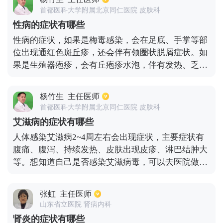
生活习惯、规律的饮食、规律的睡眠。如果我们发烧
首都医科大学附属北京同仁医院 皮肤科
后不及时治疗，会导致一些热性惊厥和一些脑部疾
性病的症状有哪些
病。因此，我们必须予以重视，及早发现，及早治
性病的症状，如果是梅毒感染，会在足底、手掌等部
疗。
位出现通红色斑丘疹，还会伴有领圈状脱屑症状。如
果是生殖器疱疹，会有丘疱疹水泡，伴有发热、乏
力、疼痛等症状。患有淋病的患者，在尿道口会有流
脓、红肿、尿频、尿痛、尿急等症状。对于患有尖锐
杨竹生
主任医师
湿疣疾病的患者外阴部会有粗糙的丘疹，呈现出菜花
首都医科大学附属北京同仁医院 皮肤科
样、鸡冠样，还有瘙痒和疼痛的症状。
艾滋病的症状有哪些
人体感染艾滋病2~4周左右会出现症状，主要症状有
腹痛、腹泻、持续发热、皮肤出现皮疹、淋巴结肿大
等。想知道自己是否感染艾滋病毒，可以去医院做
hIv抗体筛查，如果结果检测为阳性，那么被感染的
几率很大。平时在生活当中要注意不要进行不带套的
张虹
主任医师
性交、肛交或使用不安全的注射器。
山东省立医院 肾病内科
肾炎的症状有哪些