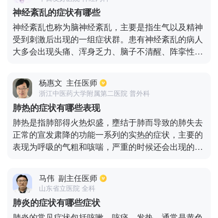
神经紊乱的症状有哪些
神经紊乱也称为脑神经紊乱，主要是指生气以及精神
受到刺激后出现的一组症状群。患有神经紊乱的病人
大多会出现头痛、浑身乏力、脑子不清醒、阵挛性抽
搐、意识障碍等症状，还对患者的记忆力、思维会造
成较大的不良影响。患有该疾病的病人可以多补充谷
杨惠文
主任医师
维素和维生素B1，能够起到一定的改善作用。
浙江中医药大学附属第二医院 普外科
肺热的症状有哪些表现
肺热是指肺部得火热炽盛，壅结于肺而导致的肺失去
正常的宣发肃降的功能一系列的实热的症状，主要的
表现为呼吸的气粗和咳喘，严重的时候还会出现的鼻
翼的煽动。其他的主要表现就会为发热，口渴，或者
出现咽喉的红肿疼痛或者是胸部的疼痛，大小便方面
马伟
副主任医师
会出现小便的短黄或者是大便的秘结，舌苔舌质方面
山东省立医院 全科
会出现舌红和舌苔偏黄的症状，脉象会出现脉速率的
肺炎的症状有哪些症状
偏快的症状。
肺炎的常见症状包括咳嗽、咳痰、发热，通常是黄色