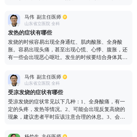
疗，包括测量体温和进行相关检查以确定发热原因。
发热最常见的原因是感染，包括细菌感染、病毒感
马伟
副主任医师
染、真菌感染、衣原体或支原体感染等 如果出现低
山东省立医院 全科
烧，最有可能感染的病原体应该是结核分枝杆菌，因
发热的症状有哪些
此应进行相关检查以明确诊断。 同时，也不排除其他
发烧的时候容易出现全身通红、肌肉酸胀、全身酸
非传染性疾病的可能性，如结缔组织病、肿瘤热吸收
胀。容易出现头痛，甚至出现心慌、心悸、腹胀，还
等。因此，应明确诊断并相应治疗。
有一些会出现恶心呕吐。发生的时候要结合身体其他
的症状，考虑是哪一种疾病导致的发烧。基本上很多
疾病都会导致发烧，常见导致发烧的疾病分为感染性
马伟
副主任医师
疾病和非感染性疾病。感染性疾病主要是一些病毒、
山东省立医院 全科
细菌、真菌、支原体、衣原体，还有些寄生虫等感
受凉发烧的症状有哪些
染。非感染性疾病，包括的是身体基础代谢率增高的
受凉发烧的症状常见以下几种：1、全身酸痛，有一
一些疾病，比如甲亢，还有一些其他的风湿免疫系统
定的头疼，发热等情况。2、可能会出现反复高烧的
的疾病，需要结合具体的诊断以及临床症状进行治
现象，建议患者平时应该注意合理的休息。3、会出
疗。
现一些怕冷的现象。4、也有可能会导致我们患者的
食欲不振的现象。所以每天我们都有必要养成良好的
杨竹生
主任医师