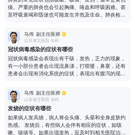
痰。严重的肺炎也会引起胸痛、咯血和呼吸困难。甚
至呼吸衰竭和昏迷也可能发生并危及生命。肺炎检查
可以在初始阶段进行，没有任何异常。在恢复阶段可
以听到湿罗音。胸片或肺部CT可显示炎症浸润影。对
马伟
副主任医师
于不同的致病菌，白细胞也是不同的。例如，当细菌
山东省立医院 全科
感应时，白细胞会增加，相应的中性粒细胞、中性粒
冠状病毒感染的症状有哪些
细胞百分比、C-反应蛋白和降钙素原也会增加。当非
冠状病毒感染会表现出有干咳，发热，乏力的现象，
典型致病菌感染时，白细胞是正常的。当病毒被感染
有一小部分患者会出现流鼻涕，打喷嚏，鼻塞，还有
时，白细胞正常或低于正常水平。不同的病原菌被不
患者会出现有消化系统的症状，表现出有腹泻的现
同的对待，头孢菌素和其他相关的抗生素可以用于细
象。还有一些重症的冠状病毒感染者会出现极度的呼
菌感染。非典型致病菌感染可使用大环内酯类抗生素
吸困难，胸闷，气短，一般的血常规检查提示白细胞
或喹诺酮类抗生素。
马伟
副主任医师
正常，而淋巴细胞比率偏低。由于个人的体质不同所
山东省立医院 全科
表现出的临床症状不同，在发病之后应该及时的结合
发烧的症状有哪些
个人的临床表现采取对症治疗的措施。
如果病人发高烧，病人将会头痛、头晕和全身皮肤灼
热感。 发烧后，有些病人会伴有相应的症状，如咳
嗽、咳痰等。如果出现发热，应及时到相关医院治