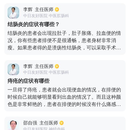
延。2.亚急性湿疹：急性湿疹炎症减轻后，皮损以小
李辉
主任医师
丘疹、结痂和鳞屑为主，皮损为点状糜烂。3.慢性湿
中日友好医院 中医肛肠科
疹：常因急性、亚急性湿疹反复发作而成，皮损炎症
结肠炎的症状有哪些？
减轻，皮疹增厚，苔藓样变，并伴有色素沉着或者色
结肠炎的患者会出现拉肚子，肚子胀痛、拉血便的情
素减退斑。
况，你有些患者排便不是很通畅，患者身材非常消
瘦。如果患者得的是溃疡性结肠炎，可以采取手术的
方式。手术方式主要有4种，具体采用哪种手术的方
式，最好先要到医院检查一下，检查结果出来之后，
李辉
主任医师
再听从医生的嘱咐，采取相应的治疗方式。
中日友好医院 中医肛肠科
痔疮的症状有哪些
一旦得了痔疮，患者就会出现便血的情况，在排便的
时候自己就能够明显看到出血的情况了。而且这种颜
色是非常鲜艳的，患者在排便的时候没有什么痛感。
此外患者还会有突出的情况，患者在排便的时候痔核
可能会拖出肛门外面来。还有一些患者会出现肛周部
邵自强
主任医师
位皮肤瘙痒的情况。
中日友好医院 神经内科